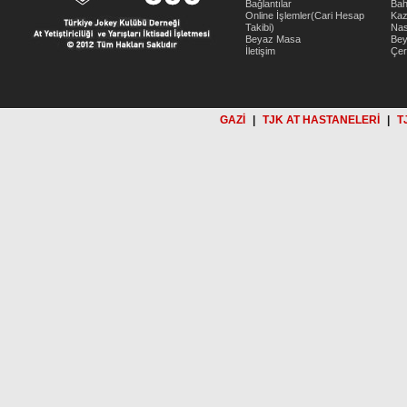
Bağlantılar
Bah
Online İşlemler(Cari Hesap
Kaz
Takibi)
Nas
Beyaz Masa
Be
İletişim
Çer
GAZİ
|
TJK AT HASTANELERİ
|
T