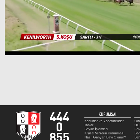
KURUMSAL
Kanunlar ve Yönetmelikler
Öne
İlanlar
Ulu
Bayilik İşlemleri
Fot
Kişisel Verilerin Korunması
Bağ
Nasıl Ganyan Bayi Olunur?
Bah