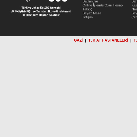
Bağlantılar
Bah
Online İşlemler(Cari Hesap
Kaz
Takibi)
Nas
Beyaz Masa
Be
İletişim
Çer
GAZİ
|
TJK AT HASTANELERİ
|
T