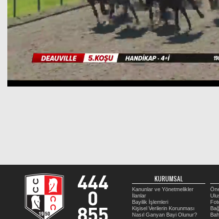
KURUMSAL
Kanunlar ve Yönetmelikler
Öne
İlanlar
Ulu
Bayilik İşlemleri
Fot
Kişisel Verilerin Korunması
Bağ
Nasıl Ganyan Bayi Olunur?
Bah