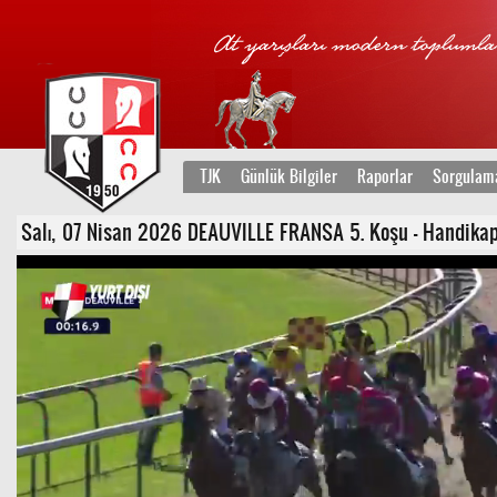
TJK
Günlük Bilgiler
Raporlar
Sorgulam
Salı, 07 Nisan 2026 DEAUVILLE FRANSA 5. Koşu - Handikap -