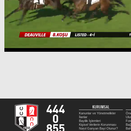
KURUMSAL
Kanunlar ve Yönetmelikler
Öne
İlanlar
Ulu
Bayilik İşlemleri
Fot
Kişisel Verilerin Korunması
Bağ
Nasıl Ganyan Bayi Olunur?
Bah