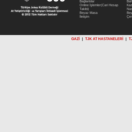
Bağlantılar
Bah
Online İşlemler(Cari Hesap
Kaz
Takibi)
Nas
Beyaz Masa
Be
İletişim
Çer
GAZİ
|
TJK AT HASTANELERİ
|
T