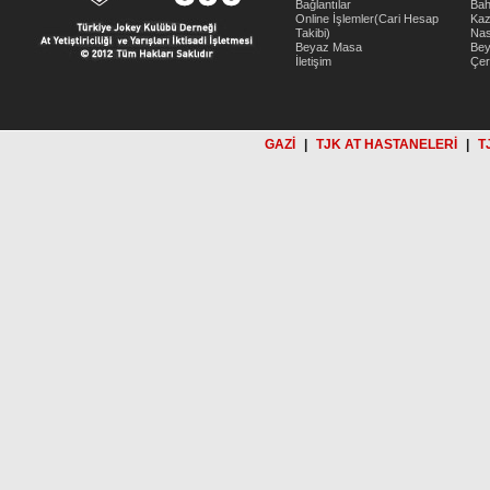
Bağlantılar
Bah
Online İşlemler(Cari Hesap
Kaz
Takibi)
Nas
Beyaz Masa
Be
İletişim
Çer
GAZİ
|
TJK AT HASTANELERİ
|
T