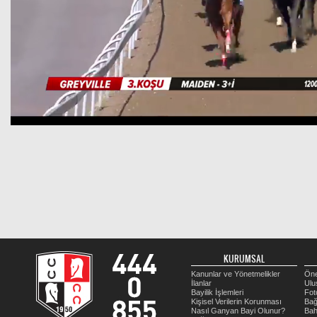
KURUMSAL
Kanunlar ve Yönetmelikler
Öne
İlanlar
Ulu
Bayilik İşlemleri
Fot
Kişisel Verilerin Korunması
Bağ
Nasıl Ganyan Bayi Olunur?
Bah