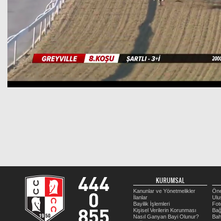
KURUMSAL
Kanunlar ve Yönetmelikler
Öne
İlanlar
Ulu
Bayilik İşlemleri
Fot
Kişisel Verilerin Korunması
Bağ
Nasıl Ganyan Bayi Olunur?
Bah