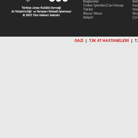
Bağlantılar
Bah
Online İşlemler(Cari Hesap
Kaz
Takibi)
Nas
Beyaz Masa
Be
İletişim
Çer
GAZİ
|
TJK AT HASTANELERİ
|
T