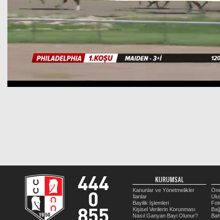
KURUMSAL
Kanunlar ve Yönetmelikler
Öne
İlanlar
Ulu
Bayilik İşlemleri
Fot
Kişisel Verilerin Korunması
Bağ
Nasıl Ganyan Bayi Olunur?
Bah