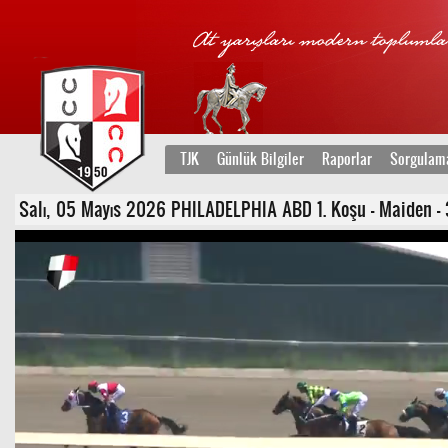
TJK
Günlük Bilgiler
Raporlar
Sorgulam
Salı, 05 Mayıs 2026 PHILADELPHIA ABD 1. Koşu - Maiden - 3 