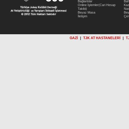
Bağlantılar
Bah
Online İşlemler(Cari Hesap
Kaz
Takibi)
Nas
Beyaz Masa
Be
İletişim
Çer
GAZİ
|
TJK AT HASTANELERİ
|
T