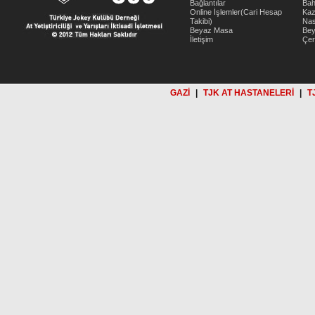
Bağlantılar
Bah
Online İşlemler(Cari Hesap
Kaz
Takibi)
Nas
Beyaz Masa
Be
İletişim
Çer
GAZİ
|
TJK AT HASTANELERİ
|
T