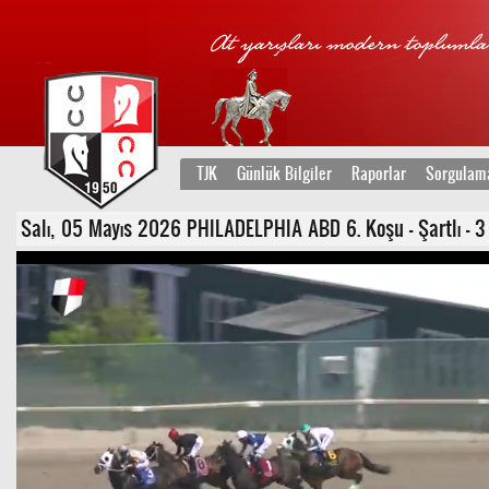
TJK
Günlük Bilgiler
Raporlar
Sorgulam
Salı, 05 Mayıs 2026 PHILADELPHIA ABD 6. Koşu - Şartlı - 3 v