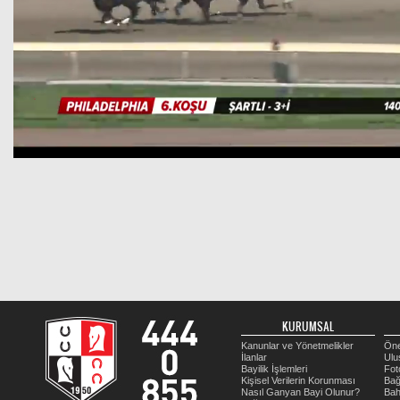
KURUMSAL
Kanunlar ve Yönetmelikler
Öne
İlanlar
Ulu
Bayilik İşlemleri
Fot
Kişisel Verilerin Korunması
Bağ
Nasıl Ganyan Bayi Olunur?
Bah