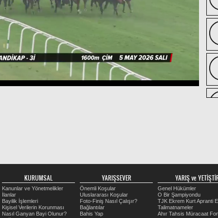
KURUMSAL
YARIŞSEVER
YARIŞ ve YETİŞTİR
Kanunlar ve Yönetmelikler
Önemli Koşular
Genel Hükümler
İlanlar
Uluslararası Koşular
O Bir Şampiyondu
Bayilik İşlemleri
Foto-Finiş Nasıl Çalışır?
TJK Ekrem Kurt Apranti E
Kişisel Verilerin Korunması
Bağlantılar
Talimatnameler
Nasıl Ganyan Bayi Olunur?
Bahis Yap
Ahır Tahsis Müracaat Fo