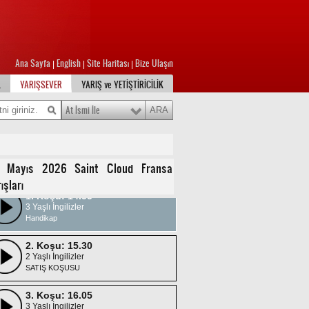
Ana Sayfa
English
Site Haritası
Bize Ulaşın
|
|
|
L
YARIŞSEVER
YARIŞ ve YETİŞTİRİCİLİK
At İsmi İle
 Mayıs 2026 Saint Cloud Fransa
ışları
1. Koşu: 14.55
3 Yaşlı İngilizler
Handikap
2. Koşu: 15.30
2 Yaşlı İngilizler
SATIŞ KOŞUSU
3. Koşu: 16.05
3 Yaşlı İngilizler