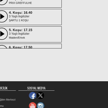
PRIX GREFFULHE
4. Koşu: 16.40
3 Yaşlı İngilizler
ŞARTLI 1 KOŞU
5. Koşu: 17.15
3 Yaşlı İngilizler
Maiden/Erkek
6. Koşu: 17.50
3 Yaşlı İngilizler
Maiden/Dişi
7. Koşu: 18.25
3 Yaşlı İngilizler
Handikap
8. Koşu: 19.00
3 Yaşlı İngilizler
İCİLİK
SOSYAL MEDYA
Handikap
ğitim Merkezi
rmu