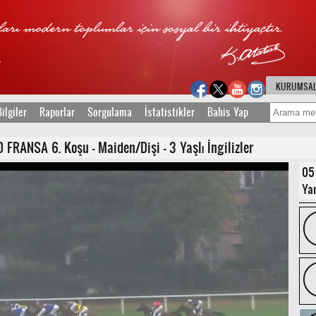
KURUMSA
ilgiler
Raporlar
Sorgulama
İstatistikler
Bahis Yap
RANSA 6. Koşu - Maiden/Dişi - 3 Yaşlı İngilizler
05
Yar