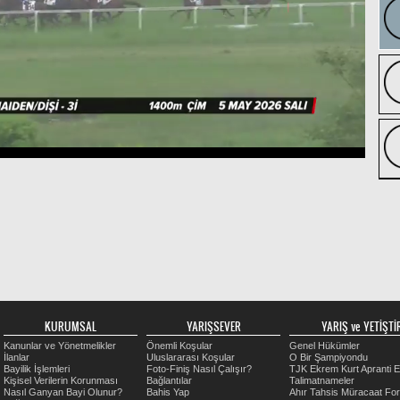
KURUMSAL
YARIŞSEVER
YARIŞ ve YETİŞTİR
Kanunlar ve Yönetmelikler
Önemli Koşular
Genel Hükümler
İlanlar
Uluslararası Koşular
O Bir Şampiyondu
Bayilik İşlemleri
Foto-Finiş Nasıl Çalışır?
TJK Ekrem Kurt Apranti E
Kişisel Verilerin Korunması
Bağlantılar
Talimatnameler
Nasıl Ganyan Bayi Olunur?
Bahis Yap
Ahır Tahsis Müracaat Fo