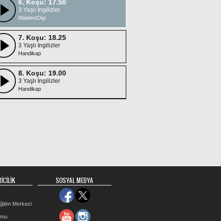
6. Koşu: 17.50
3 Yaşlı İngilizler
Maiden/Dişi
7. Koşu: 18.25
3 Yaşlı İngilizler
Handikap
8. Koşu: 19.00
3 Yaşlı İngilizler
Handikap
İCİLİK
SOSYAL MEDYA
ğitim Merkezi
rmu