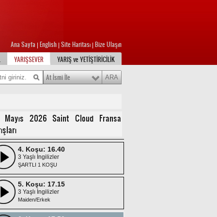
Ana Sayfa
English
Site Haritası
Bize Ulaşın
1. Koşu: 14.55
|
|
|
3 Yaşlı İngilizler
L
YARIŞSEVER
YARIŞ ve YETİŞTİRİCİLİK
Handikap
At İsmi İle
2. Koşu: 15.30
2 Yaşlı İngilizler
SATIŞ KOŞUSU
3. Koşu: 16.05
 Mayıs 2026 Saint Cloud Fransa
3 Yaşlı İngilizler
ışları
PRIX GREFFULHE
4. Koşu: 16.40
3 Yaşlı İngilizler
ŞARTLI 1 KOŞU
5. Koşu: 17.15
3 Yaşlı İngilizler
Maiden/Erkek