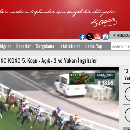
KURUMSA
ilgiler
Raporlar
Sorgulama
İstatistikler
Bahis Yap
G KONG 5. Koşu - Açık - 3 ve Yukarı İngilizler
13
Yar