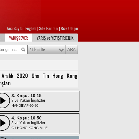
Ana Sayfa
English
Site Haritası
Bize Ulaşın
|
|
|
L
YARIŞSEVER
YARIŞ ve YETİŞTİRİCİLİK
At İsmi İle
1. Koşu: 09.00
3 ve Yukarı İngilizler
G1 HONG KONG VASE
2. Koşu: 09.40
 Aralık 2020 Sha Tin Hong Kong
3 ve Yukarı İngilizler
ışları
G1 HONG KONG SPRINT
3. Koşu: 10.15
3 ve Yukarı İngilizler
HANDİKAP 60-80
4. Koşu: 10.50
3 ve Yukarı İngilizler
G1 HONG KONG MILE