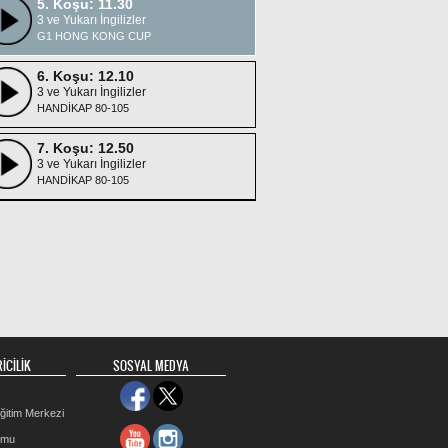
5. Koşu: 11.30
3 ve Yukarı İngilizler
G1 HONG KONG CUP
6. Koşu: 12.10
3 ve Yukarı İngilizler
HANDİKAP 80-105
7. Koşu: 12.50
3 ve Yukarı İngilizler
HANDİKAP 80-105
İCİLİK
SOSYAL MEDYA
ğitim Merkezi
rmu