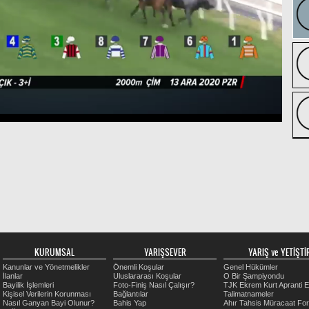
KURUMSAL
YARIŞSEVER
YARIŞ ve YETİŞTİR
Kanunlar ve Yönetmelikler
Önemli Koşular
Genel Hükümler
İlanlar
Uluslararası Koşular
O Bir Şampiyondu
Bayilik İşlemleri
Foto-Finiş Nasıl Çalışır?
TJK Ekrem Kurt Apranti E
Kişisel Verilerin Korunması
Bağlantılar
Talimatnameler
Nasıl Ganyan Bayi Olunur?
Bahis Yap
Ahır Tahsis Müracaat Fo