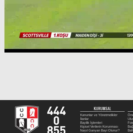
KURUMSAL
Kanunlar ve Yönetmelikler
Öne
İlanlar
Ulu
Bayilik İşlemleri
Fot
Kişisel Verilerin Korunması
Bağ
Nasıl Ganyan Bayi Olunur?
Bah