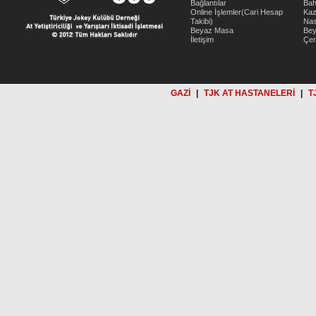
Bağlantılar
Bah
Online İşlemler(Cari Hesap
Kaz
Takibi)
Nas
Beyaz Masa
Be
İletişim
Çer
GAZİ
|
TJK AT HASTANELERİ
|
T