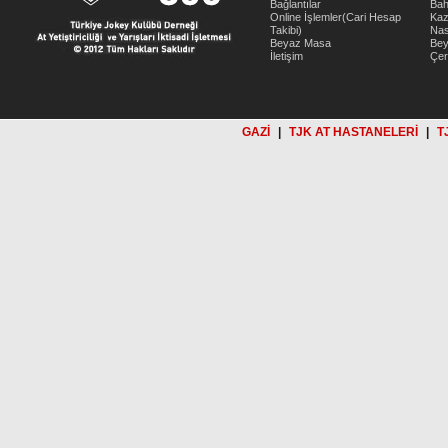
Bağlantılar
Bah
Online İşlemler(Cari Hesap
Kaz
Takibi)
Nas
Beyaz Masa
Be
İletişim
Çer
GAZİ
|
TJK AT HASTANELERİ
|
T