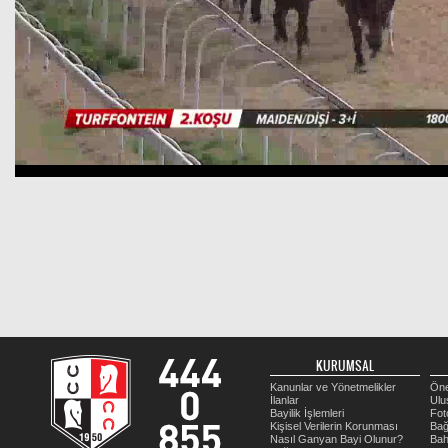
KURUMSAL
Kanunlar ve Yönetmelikler
Öne
İlanlar
Ulu
Bayilik İşlemleri
Fot
Kişisel Verilerin Korunması
Bağ
Nasıl Ganyan Bayi Olunur?
Bah