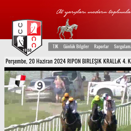
TJK
Günlük Bilgiler
Raporlar
Sorgulam
Perşembe, 20 Haziran 2024 RIPON BIRLEŞIK KRALLıK 4. Koşu