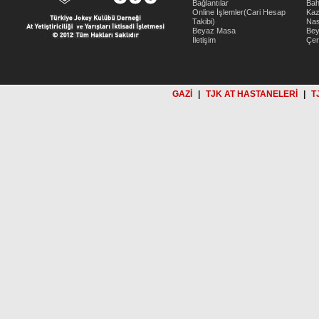
Bağlantılar
Bah
Online İşlemler(Cari Hesap
Kaz
Takibi)
Nas
Beyaz Masa
Be
İletişim
Çer
GAZİ
|
TJK AT HASTANELERİ
|
T