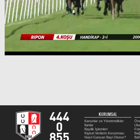
KURUMSAL
Kanunlar ve Yönetmelikler
Öne
İlanlar
Ulu
Bayilik İşlemleri
Fot
Kişisel Verilerin Korunması
Bağ
Nasıl Ganyan Bayi Olunur?
Bah