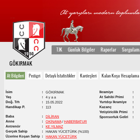
TJK
Günlük Bilgiler
Raporlar
Sorgulam
GÖKIRMAK
At Bilgileri
Pedigri
Detaylı İstatistikler
Kardeşleri
Kalan Koşu Hesaplama
İsim
Ikramiye
GÖKIRMAK
Yaş
At Sahibi Primi
4 y a a
Doğ. Trh
Yurtdışı Ikramiye
15.05.2022
Handikap P.
Kazanç
113
Yetiştiricilik Primi
Baba
DİLİRAN
Sponsorluk Geliri
Anne
OKİNAWA
/
HABERBATUR
Antrenör
KE.YILMAZ
Gerçek Sahip
HAKAN YÜCETÜRK (%100)
Üzerine Koşan Sahip
HAKAN YÜCETÜRK