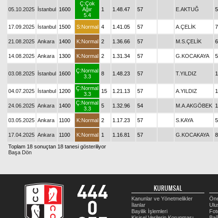
Ç:Çok
05.10.2025
İstanbul
1600
Ağır
1
1.48.47
57
E.AKTUĞ
5
5.4
17.09.2025
İstanbul
1500
S:Normal
4
1.41.05
57
A.ÇELİK
7
21.08.2025
Ankara
1400
K:Normal
2
1.36.66
57
M.S.ÇELİK
6
14.08.2025
Ankara
1300
K:Normal
2
1.31.34
57
G.KOCAKAYA
5
Ç:Normal
03.08.2025
İstanbul
1600
8
1.48.23
57
T.YILDIZ
1
3.3
Ç:Normal
04.07.2025
İstanbul
1200
15
1.21.13
57
A.YILDIZ
1
3.3
Ç:Normal
24.06.2025
Ankara
1400
5
1.32.96
54
M.A.AKGÖBEK
1
3.3
03.05.2025
Ankara
1100
K:Normal
2
1.17.23
57
S.KAYA
5
17.04.2025
Ankara
1100
K:Normal
1
1.16.81
57
G.KOCAKAYA
8
Toplam 18 sonuçtan 18 tanesi gösteriliyor
Başa Dön
KURUMSAL
Kanunlar ve Yönetmelikler
Öne
İlanlar
Ulu
Bayilik İşlemleri
Fot
Kişisel Verilerin Korunması
Bağ