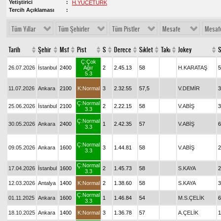
Yetiştirici
H.YÜCETÜRK
Tercih Açıklaması
Tüm Yıllar
Tüm Şehirler
Tüm Pistler
Mesafe
Mesaf
Tarih
Şehir
Msf
Pist
S
Derece
Sıklet
Takı
Jokey
S
Ç:Çok
26.07.2026
İstanbul
2400
Ağır
2
2.45.13
58
H.KARATAŞ
5
5.3
11.07.2026
Ankara
2100
K:Normal
3
2.32.55
57,5
V.DEMİR
3
Ç:Normal
25.06.2026
İstanbul
2100
2
2.22.15
58
V.ABİŞ
3
3.3
Ç:Normal
30.05.2026
Ankara
2400
1
2.42.35
57
V.ABİŞ
6
3.3
Ç:Normal
09.05.2026
Ankara
1600
3
1.44.81
58
V.ABİŞ
2
3.3
Ç:Normal
17.04.2026
İstanbul
1600
2
1.45.73
58
S.KAYA
2
3.3
12.03.2026
Antalya
1400
K:Normal
2
1.38.60
58
S.KAYA
3
Ç:Normal
01.11.2025
Ankara
1600
1
1.46.84
54
M.S.ÇELİK
6
3.3
18.10.2025
Ankara
1400
K:Normal
3
1.36.78
57
A.ÇELİK
1