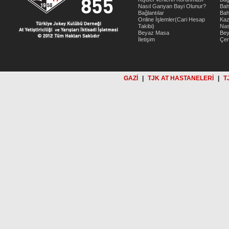
Nasıl Ganyan Bayi Olunur?
Bah
Bağlantılar
Bah
Online İşlemler(Cari Hesap
Kaz
Takibi)
Nas
Beyaz Masa
Be
İletişim
Çer
GAZİ
|
TJK AT HASTANELERİ
|
T