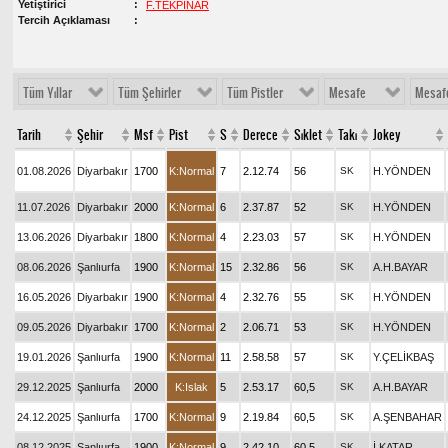
Yetiştirici
F.TEKPINAR
Tercih Açıklaması
Tüm Yıllar
Tüm Şehirler
Tüm Pistler
Mesafe
Mesaf
Tarih
Şehir
Msf
Pist
S
Derece
Sıklet
Takı
Jokey
01.08.2026
Diyarbakır
1700
K:Normal
7
2.12.74
56
SK
H.YÖNDEN
11.07.2026
Diyarbakır
2000
K:Normal
6
2.37.87
52
SK
H.YÖNDEN
13.06.2026
Diyarbakır
1800
K:Normal
4
2.23.03
57
SK
H.YÖNDEN
08.06.2026
Şanlıurfa
1900
K:Normal
15
2.32.86
56
SK
A.H.BAYAR
16.05.2026
Diyarbakır
1900
K:Normal
4
2.32.76
55
SK
H.YÖNDEN
09.05.2026
Diyarbakır
1700
K:Normal
2
2.06.71
53
SK
H.YÖNDEN
19.01.2026
Şanlıurfa
1900
K:Normal
11
2.58.58
57
SK
Y.ÇELİKBAŞ
29.12.2025
Şanlıurfa
2000
K:Islak
5
2.53.17
60,5
SK
A.H.BAYAR
24.12.2025
Şanlıurfa
1700
K:Normal
9
2.19.84
60,5
SK
A.ŞENBAHAR
08.12.2025
Şanlıurfa
1900
K:Normal
9
2.42.10
60,5
SK
İ.KATAR