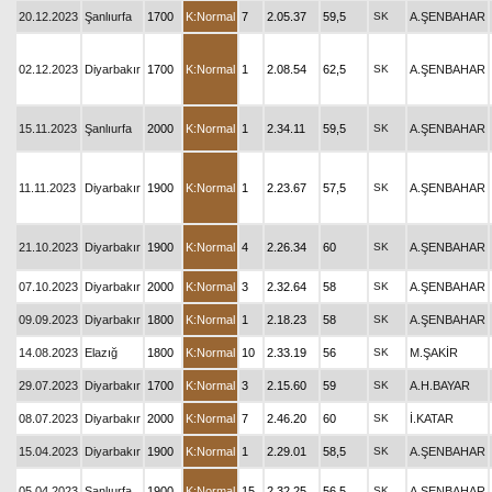
20.12.2023
Şanlıurfa
1700
K:Normal
7
2.05.37
59,5
SK
A.ŞENBAHAR
02.12.2023
Diyarbakır
1700
K:Normal
1
2.08.54
62,5
SK
A.ŞENBAHAR
15.11.2023
Şanlıurfa
2000
K:Normal
1
2.34.11
59,5
SK
A.ŞENBAHAR
11.11.2023
Diyarbakır
1900
K:Normal
1
2.23.67
57,5
SK
A.ŞENBAHAR
21.10.2023
Diyarbakır
1900
K:Normal
4
2.26.34
60
SK
A.ŞENBAHAR
07.10.2023
Diyarbakır
2000
K:Normal
3
2.32.64
58
SK
A.ŞENBAHAR
09.09.2023
Diyarbakır
1800
K:Normal
1
2.18.23
58
SK
A.ŞENBAHAR
14.08.2023
Elazığ
1800
K:Normal
10
2.33.19
56
SK
M.ŞAKİR
29.07.2023
Diyarbakır
1700
K:Normal
3
2.15.60
59
SK
A.H.BAYAR
08.07.2023
Diyarbakır
2000
K:Normal
7
2.46.20
60
SK
İ.KATAR
15.04.2023
Diyarbakır
1900
K:Normal
1
2.29.01
58,5
SK
A.ŞENBAHAR
05.04.2023
Şanlıurfa
1900
K:Normal
15
2.32.25
56,5
SK
A.ŞENBAHAR