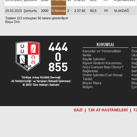
29.03.2023
Şanlıurfa
2000
K:Normal
2
2.27.92
60,5
SK
M.AKDAĞ
Toplam 113 sonuçtan 50 tanesi gösteriliyor
Başa Dön
KURUMSAL
Kanunlar ve Yönetmelikler
Öne
İlanlar
Ulu
Bayilik İşlemleri
Fot
Kişisel Verilerin Korunması
Bağ
Nasıl Ganyan Bayi Olunur?
Bah
Bağlantılar
Bah
Online İşlemler(Cari Hesap
Kaz
Takibi)
Nas
Beyaz Masa
Be
İletişim
Çer
GAZİ
|
TJK AT HASTANELERİ
|
T