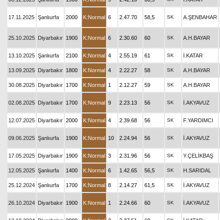
17.11.2025
Şanlıurfa
2000
K:Normal
6
2.47.70
58,5
SK
A.ŞENBAHAR
25.10.2025
Diyarbakır
1900
K:Normal
6
2.30.60
60
SK
A.H.BAYAR
13.10.2025
Şanlıurfa
2100
K:Normal
4
2.55.19
61
SK
İ.KATAR
13.09.2025
Diyarbakır
1800
K:Normal
4
2.22.27
58
SK
A.H.BAYAR
30.08.2025
Diyarbakır
1700
K:Normal
1
2.12.27
59
SK
A.H.BAYAR
02.08.2025
Diyarbakır
1700
K:Normal
9
2.23.13
56
SK
İ.AKYAVUZ
12.07.2025
Diyarbakır
2000
K:Normal
4
2.39.68
56
SK
F.YARDIMCI
09.06.2025
Şanlıurfa
1900
K:Normal
10
2.24.94
56
SK
İ.AKYAVUZ
17.05.2025
Diyarbakır
1900
K:Normal
3
2.31.96
56
SK
Y.ÇELİKBAŞ
12.05.2025
Şanlıurfa
1400
K:Normal
6
1.42.65
56,5
SK
H.SARIDAL
25.12.2024
Şanlıurfa
1700
K:Normal
8
2.14.27
61,5
SK
İ.AKYAVUZ
26.10.2024
Diyarbakır
1900
K:Normal
1
2.24.66
60
SK
İ.AKYAVUZ