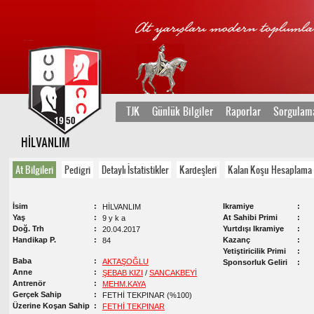
TJK
Günlük Bilgiler
Raporlar
Sorgulam
HİLVANLIM
At Bilgileri
Pedigri
Detaylı İstatistikler
Kardeşleri
Kalan Koşu Hesaplama
İsim
Ikramiye
HİLVANLIM
Yaş
At Sahibi Primi
9 y k a
Doğ. Trh
Yurtdışı Ikramiye
20.04.2017
Handikap P.
Kazanç
84
Yetiştiricilik Primi
Baba
AKTAŞOĞLU
Sponsorluk Geliri
Anne
ŞEBAB KIZI
/
SANCAKBEYİ
Antrenör
MEHM.KAYA
Gerçek Sahip
FETHİ TEKPINAR (%100)
Üzerine Koşan Sahip
FETHİ TEKPINAR