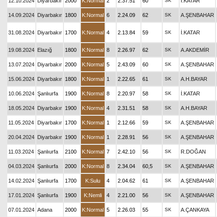
12.10.2024
Diyarbakır
2000
K:Normal
2
2.37.51
60
SK
İ.KATAR
14.09.2024
Diyarbakır
1800
K:Normal
6
2.24.09
62
SK
A.ŞENBAHAR
31.08.2024
Diyarbakır
1700
K:Normal
4
2.13.84
59
SK
İ.KATAR
19.08.2024
Elazığ
1800
K:Normal
8
2.26.97
62
SK
A.AKDEMİR
13.07.2024
Diyarbakır
2000
K:Normal
5
2.43.09
60
SK
A.ŞENBAHAR
15.06.2024
Diyarbakır
1800
K:Normal
1
2.22.65
61
SK
A.H.BAYAR
10.06.2024
Şanlıurfa
1900
K:Normal
8
2.20.97
58
SK
İ.KATAR
18.05.2024
Diyarbakır
1900
K:Normal
4
2.31.51
58
SK
A.H.BAYAR
11.05.2024
Diyarbakır
1700
K:Normal
1
2.12.66
59
SK
A.ŞENBAHAR
20.04.2024
Diyarbakır
1900
K:Normal
1
2.28.91
56
SK
A.ŞENBAHAR
11.03.2024
Şanlıurfa
2100
K:Normal
7
2.42.10
56
SK
R.DOĞAN
04.03.2024
Şanlıurfa
2000
K:Normal
8
2.34.04
60,5
SK
A.ŞENBAHAR
14.02.2024
Şanlıurfa
1700
K:Sulu
4
2.04.62
61
SK
A.ŞENBAHAR
17.01.2024
Şanlıurfa
1900
K:Nemli
4
2.21.00
56
SK
A.ŞENBAHAR
07.01.2024
Adana
2000
K:Normal
5
2.26.03
55
SK
A.ÇANKAYA