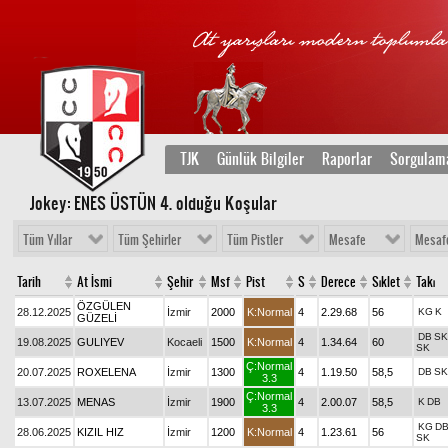
TJK
Günlük Bilgiler
Raporlar
Sorgulam
Jokey: ENES ÜSTÜN 4
. olduğu Koşular
Tüm Yıllar
Tüm Şehirler
Tüm Pistler
Mesafe
Mesaf
Tarih
At İsmi
Şehir
Msf
Pist
S
Derece
Sıklet
Takı
ÖZGÜLEN
28.12.2025
İzmir
2000
K:Normal
4
2.29.68
56
KG
K
GÜZELİ
DB
S
19.08.2025
GULIYEV
Kocaeli
1500
K:Normal
4
1.34.64
60
SK
Ç:Normal
20.07.2025
ROXELENA
İzmir
1300
4
1.19.50
58,5
DB
SK
3.3
Ç:Normal
13.07.2025
MENAS
İzmir
1900
4
2.00.07
58,5
K
DB
3.3
KG
D
28.06.2025
KIZIL HIZ
İzmir
1200
K:Normal
4
1.23.61
56
SK