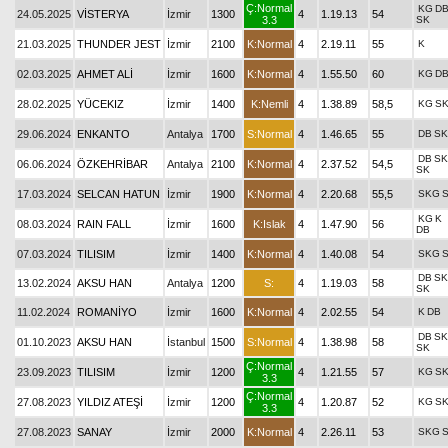
Ç:Normal
KG
D
24.05.2025
VİSTERYA
İzmir
1300
4
1.19.13
54
3.3
SK
21.03.2025
THUNDER JEST
İzmir
2100
K:Normal
4
2.19.11
55
K
02.03.2025
AHMET ALİ
İzmir
1600
K:Normal
4
1.55.50
60
KG
D
28.02.2025
YÜCEKIZ
İzmir
1400
K:Nemli
4
1.38.89
58,5
KG
S
29.06.2024
ENKANTO
Antalya
1700
S:Normal
4
1.46.65
55
DB
SK
DB
S
06.06.2024
ÖZKEHRİBAR
Antalya
2100
K:Normal
4
2.37.52
54,5
SK
17.03.2024
SELCAN HATUN
İzmir
1900
K:Normal
4
2.20.68
55,5
SKG
KG
K
08.03.2024
RAIN FALL
İzmir
1600
K:Islak
4
1.47.90
56
DB
07.03.2024
TILISIM
İzmir
1400
K:Normal
4
1.40.08
54
SKG
DB
S
13.02.2024
AKSU HAN
Antalya
1200
S:
4
1.19.03
58
SK
11.02.2024
ROMANİYO
İzmir
1600
K:Normal
4
2.02.55
54
K
DB
DB
S
01.10.2023
AKSU HAN
İstanbul
1500
S:Normal
4
1.38.98
58
SK
Ç:Normal
23.09.2023
TILISIM
İzmir
1200
4
1.21.55
57
KG
S
3.3
Ç:Normal
27.08.2023
YILDIZ ATEŞİ
İzmir
1200
4
1.20.87
52
KG
S
3.3
27.08.2023
SANAY
İzmir
2000
K:Normal
4
2.26.11
53
SKG