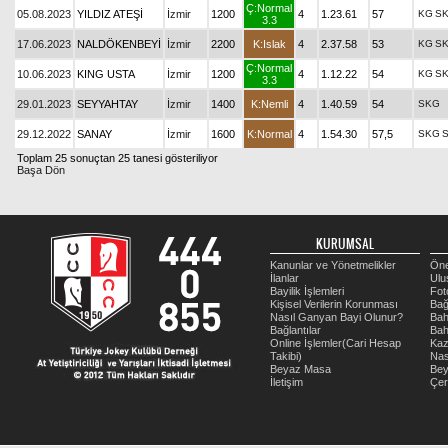
Ç:Normal
05.08.2023
YILDIZ ATEŞİ
İzmir
1200
4
1.23.61
57
KG
S
3.3
17.06.2023
NALDÖKENBEYİ
İzmir
2200
K:Islak
4
2.37.58
53
KG
S
Ç:Normal
10.06.2023
KING USTA
İzmir
1200
4
1.12.22
54
KG
S
3.3
29.01.2023
SEYYAHTAY
İzmir
1400
K:Nemli
4
1.40.59
54
SKG
29.12.2022
SANAY
İzmir
1600
K:Normal
4
1.54.30
57,5
SKG
Toplam 25 sonuçtan 25 tanesi gösteriliyor
Başa Dön
KURUMSAL
Kanunlar ve Yönetmelikler
Öne
İlanlar
Ulu
Bayilik İşlemleri
Fot
Kişisel Verilerin Korunması
Bağ
Nasıl Ganyan Bayi Olunur?
Bah
Bağlantılar
Bah
Online İşlemler(Cari Hesap
Kaz
Takibi)
Nas
Beyaz Masa
Be
İletişim
Çer