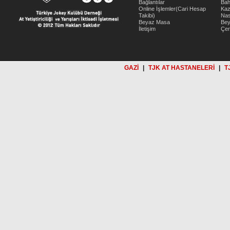
Bağlantılar
Bah
Online İşlemler(Cari Hesap
Kaz
Takibi)
Nas
Beyaz Masa
Be
İletişim
Çer
GAZİ
|
TJK AT HASTANELERİ
|
T