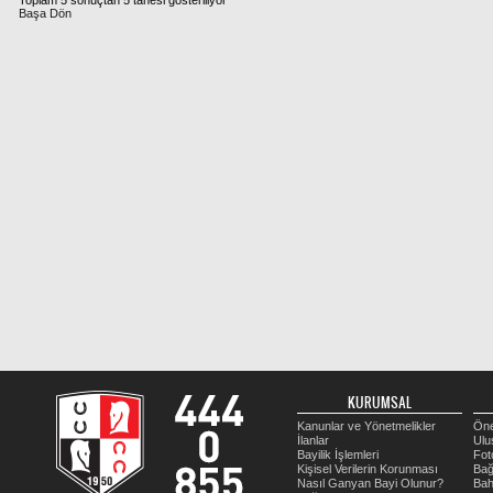
Toplam 5 sonuçtan 5 tanesi gösteriliyor
Başa Dön
KURUMSAL
Kanunlar ve Yönetmelikler
Öne
İlanlar
Ulu
Bayilik İşlemleri
Fot
Kişisel Verilerin Korunması
Bağ
Nasıl Ganyan Bayi Olunur?
Bah