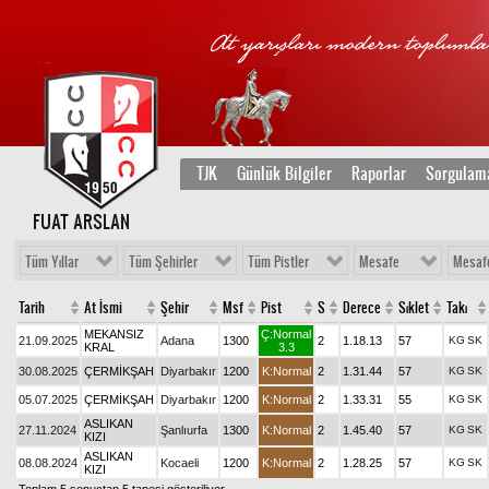
TJK
Günlük Bilgiler
Raporlar
Sorgulam
FUAT ARSLAN
Tüm Yıllar
Tüm Şehirler
Tüm Pistler
Mesafe
Mesaf
Tarih
At İsmi
Şehir
Msf
Pist
S
Derece
Sıklet
Takı
MEKANSIZ
Ç:Normal
21.09.2025
Adana
1300
2
1.18.13
57
KG
SK
KRAL
3.3
30.08.2025
ÇERMİKŞAH
Diyarbakır
1200
K:Normal
2
1.31.44
57
KG
SK
05.07.2025
ÇERMİKŞAH
Diyarbakır
1200
K:Normal
2
1.33.31
55
KG
SK
ASLIKAN
27.11.2024
Şanlıurfa
1300
K:Normal
2
1.45.40
57
KG
SK
KIZI
ASLIKAN
08.08.2024
Kocaeli
1200
K:Normal
2
1.28.25
57
KG
SK
KIZI