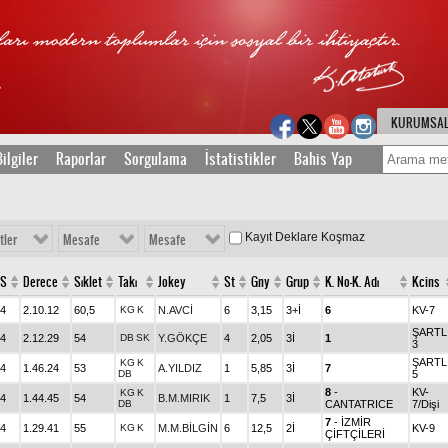
KURUMSA
ilgiler
Raporlar
Sorgulama
İstatistikler
Bahis Yap
Kayıt Deklare Koşmaz
tler
Mesafe
Mesafe
S
Derece
Sıklet
Takı
Jokey
St
Gny
Grup
K. No-K. Adı
Kcins
4
2.10.12
60,5
KG
K
N.AVCİ
6
3,15
3+İ
6
KV-7
ŞARTL
4
2.12.29
54
DB
SK
Y.GÖKÇE
4
2,05
3İ
1
3
ŞARTL
KG
K
4
1.46.24
53
A.YILDIZ
1
5,85
3İ
7
DB
5
8
-
KV-
KG
K
4
1.44.45
54
B.M.MIRIK
1
7,5
3İ
DB
CANTATRICE
7/Dişi
7
- İZMİR
4
1.29.41
55
KG
K
M.M.BİLGİN
6
12,5
2İ
KV-9
ÇİFTÇİLERİ