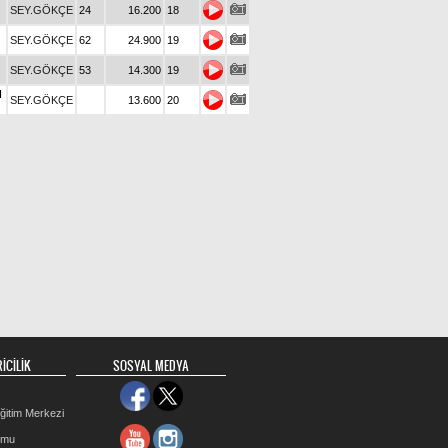
SEY.GÖKÇE
24
16.200
18
SEY.GÖKÇE
62
24.900
19
SEY.GÖKÇE
53
14.300
19
I
SEY.GÖKÇE
13.600
20
İCİLİK
SOSYAL MEDYA
ğitim Merkezi
rmu