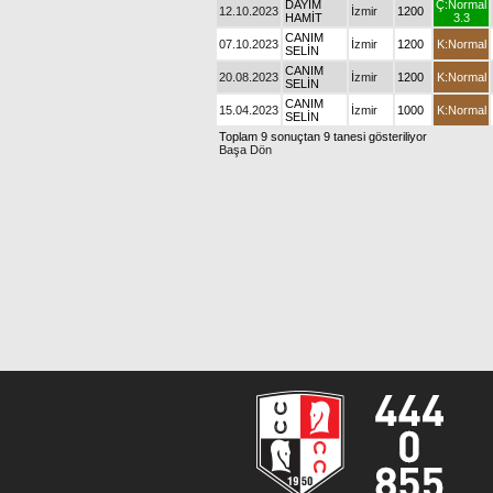
DAYIM
Ç:Normal
12.10.2023
İzmir
1200
HAMİT
3.3
CANIM
07.10.2023
İzmir
1200
K:Normal
SELİN
CANIM
20.08.2023
İzmir
1200
K:Normal
SELİN
CANIM
15.04.2023
İzmir
1000
K:Normal
SELİN
Toplam 9 sonuçtan 9 tanesi gösteriliyor
Başa Dön