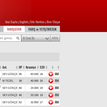
Ana Sayfa
English
Site Haritası
Bize Ulaşın
|
|
|
L
YARIŞSEVER
YARIŞ ve YETİŞTİRİCİLİK
At İsmi İle
Ant.
HP
Ikramiye
S20
SEY.GÖKÇE
95
83.500
18
I
M.TEZEL
38
40.000
20
I
SEY.GÖKÇE
66
24.000
18
SEY.GÖKÇE
66
33.100
19
SEY.GÖKÇE
62
32.850
17