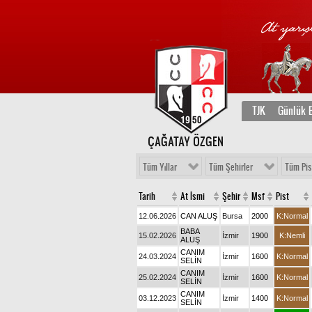
TJK
Günlük B
ÇAĞATAY ÖZGEN
Tüm Yıllar
Tüm Şehirler
Tüm Pis
Tarih
At İsmi
Şehir
Msf
Pist
12.06.2026
CAN ALUŞ
Bursa
2000
K:Normal
BABA
15.02.2026
İzmir
1900
K:Nemli
ALUŞ
CANIM
24.03.2024
İzmir
1600
K:Normal
SELİN
CANIM
25.02.2024
İzmir
1600
K:Normal
SELİN
CANIM
03.12.2023
İzmir
1400
K:Normal
SELİN