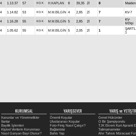
4
1.13.37
57
KG
K
H.KAPLAN
8
39,35
2İ
8
Maiden
4
1.14.82
53
KG
K
M.M.BİLGİN
4
2,85
2İ
7
KV-7
KV-
4
1.16.28
55
KG
K
M.M.BİLGİN
5
2,85
2İ
7
6/Dişi
ŞARTL
4
1.05.62
55
KG
K
M.M.BİLGİN
5
2,05
2İ
1
1
KURUMSAL
YARIŞSEVER
YARIŞ ve YETİŞTİR
Kanunlar ve Yönetmelikler
Önemli Koşular
Genel Hükümler
İlanlar
Uluslararası Koşular
O Bir Şampiyondu
Bayilik İşlemleri
Foto-Finiş Nasıl Çalışır?
TJK Ekrem Kurt Apranti E
Kişisel Verilerin Korunması
Bağlantılar
Talimatnameler
Nasıl Ganyan Bayi Olunur?
Bahis Yap
Ahır Tahsis Müracaat Fo