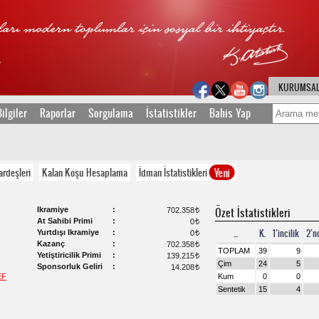
KURUMSA
ilgiler
Raporlar
Sorgulama
İstatistikler
Bahis Yap
Yeni
ardeşleri
Kalan Koşu Hesaplama
İdman İstatistikleri
Ikramiye
Özet İstatistikleri
702.358
t
At Sahibi Primi
0
t
...
K.
1’incilik
2’nc
Yurtdışı Ikramiye
0
t
Kazanç
702.358
t
TOPLAM
39
9
Yetiştiricilik Primi
139.215
t
Çim
24
5
Sponsorluk Geliri
14.208
t
EF
Kum
0
0
Sentetik
15
4