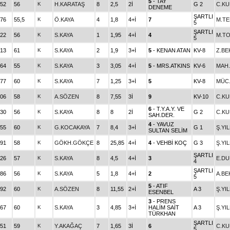
5
- TAY
.52
56
K
H.KARATAŞ
8
2,5
2İ
G 2
C.K
DENEME
ŞARTLI
.76
55,5
K
Ö.KAYA
4
1,8
4+İ
7
M.T
5
ŞARTLI
.22
56
K
S.KAYA
1
1,95
4+İ
4
M.T
5
.13
61
K
S.KAYA
2
1,9
3+İ
5
- KENAN ATAN
KV-8
Z.BE
.64
55
K
S.KAYA
3
3,05
4+İ
5
- MRS.ATKINS
KV-6
MAH.
.77
60
K
S.KAYA
7
1,25
3+İ
5
KV-8
MÜC.
.06
58
K
A.SÖZEN
8
7,55
3İ
9
KV-10
C.K
6
- T.Y.A.Y. VE
.30
56
K
S.KAYA
8
8
2İ
G 2
C.K
SAH.DER.
4
- YAVUZ
.55
60
K
G.KOCAKAYA
7
8,4
3+İ
G 1
Ş.YI
SULTAN SELİM
.91
58
K
GÖKH.GÖKÇE
8
25,85
4+İ
4
- VEHBİ KOÇ
G 3
Ş.YI
ŞARTLI
.26
57
K
S.KAYA
8
4,5
4+İ
3
E.D
4
ŞARTLI
.86
56
K
S.KAYA
5
1,8
4+İ
2
A.BE
5
5
- ATIF
.92
60
K
A.SÖZEN
8
11,55
2+İ
A 3
Ş.YI
ESENBEL
3
- PRENS
.67
60
K
S.KAYA
3
4,85
3+İ
HALİM SAİT
A 3
Ş.YI
TÜRKHAN
ŞARTLI
.51
59
K
Y.AKAĞAÇ
7
1,65
3İ
6
C.K
5