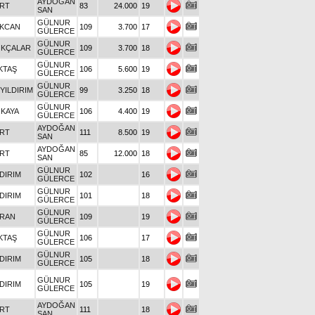
AYDOĞAN
URT
83
24.000
19
SAN
GÜLNUR
EKCAN
109
3.700
17
GÜLERCE
GÜLNUR
OKÇALAR
109
3.700
18
GÜLERCE
GÜLNUR
KTAŞ
106
5.600
19
GÜLERCE
GÜLNUR
YILDIRIM
99
3.250
18
GÜLERCE
GÜLNUR
KAYA
106
4.400
19
GÜLERCE
AYDOĞAN
URT
111
8.500
19
SAN
AYDOĞAN
URT
85
12.000
18
SAN
GÜLNUR
LDIRIM
102
16
GÜLERCE
GÜLNUR
LDIRIM
101
18
GÜLERCE
GÜLNUR
URAN
109
19
GÜLERCE
GÜLNUR
KTAŞ
106
17
GÜLERCE
GÜLNUR
LDIRIM
105
18
GÜLERCE
GÜLNUR
LDIRIM
105
19
GÜLERCE
AYDOĞAN
URT
111
18
SAN