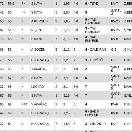
.71
58,5
SK
S.KAYA
1
1,95
4+İ
6
- TSYD
KV-7
Z.BE
ŞARTLI
.41
56
SK
S.KAYA
3
2,05
4+İ
3
A.BE
4
6
- YAZ
.50
53
K
A.KURŞUN
3
1,65
3+İ
KV-25
Z.BE
HANDİKAPI
3
- YAZ
.07
51,5
K
N.ŞEN
3
2,75
3+İ
KV-25
Ş.YI
HANDİKAPI
4
- ŞADİ
.75
58
K
S.KAYA
7
3,15
4+İ
KV-8
MAH.
ELİYEŞİL
.03
56
K
A.SÖZEN
5
21,2
2İ
4
- ÇALDIRAN
G 1
C.K
.75
56
K
H.KARATAŞ
7
2,2
2İ
3
- II.İNÖNÜ
G 3
C.K
ŞARTLI
.33
56
K
Y.AKAĞAÇ
2
3
4+İ
2
A.BE
5
ŞARTLI
.42
57
K
S.KAYA
3
1,4
4+İ
6
MAH.
4
ŞARTLI
.37
63
K
İ.SOYAD
2
3,1
3+İ
7
MAH.
5
ŞARTLI
.87
55
K
S.KAYA
1
3,15
4+İ
7
Ş.YI
4
.06
61
K
DB
Y.AKAĞAÇ
7
3
3İ
4
KV-6
C.K
6
- SADIK
.47
59
K
H.KARATAŞ
2
1,25
3İ
KV-8
C.K
ELİYEŞİL
.27
54
K
H.KARATAŞ
7
1,65
3İ
3
- CİHANGİR
KV-7
C.K