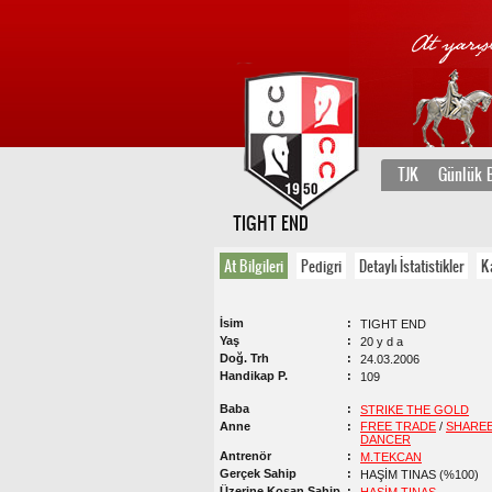
TJK
Günlük B
TIGHT END
At Bilgileri
Pedigri
Detaylı İstatistikler
K
İsim
TIGHT END
Yaş
20 y d a
Doğ. Trh
24.03.2006
Handikap P.
109
Baba
STRIKE THE GOLD
Anne
FREE TRADE
/
SHARE
DANCER
Antrenör
M.TEKCAN
Gerçek Sahip
HAŞİM TINAS (%100)
Üzerine Koşan Sahip