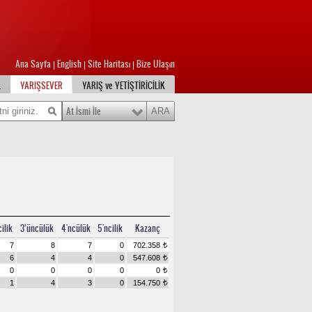
Ana Sayfa
English
Site Haritası
Bize Ulaşın
|
|
|
L
YARIŞSEVER
YARIŞ ve YETİŞTİRİCİLİK
At İsmi İle
ilik
3’üncülük
4'ncülük
5'ncilik
Kazanç
7
8
7
0
702.358
t
6
4
4
0
547.608
t
0
0
0
0
0
t
1
4
3
0
154.750
t