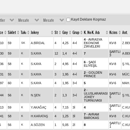
Kayıt Deklare Koşmaz
tler
Mesafe
Mesafe
ce
Sıklet
Takı
Jokey
St
Gny
Grup
K. No-K. Adı
Kcins
Ant.
4
- AVRASYA
.10
59
SK
A.BİRDAL
4
4,25
4+İ
EKONOMİ
KV-8
Z.BE
ZİRVELERİ
ŞARTLI
.30
59
K
S.KAYA
12
1,4
4+İ
7
A.BE
3
6
- ŞADİ
.36
58
K
S.KAYA
2
4,95
4+İ
KV-8
Ş.YI
ELİYEŞİL
2
- GOLDEN
.31
55
K
S.KAYA
3
1,95
4+İ
KV-6
MÜC.
PRINCE
.97
60
K
S.KAYA
4
1,95
3+İ
5
KV-6
MAH.
2
-
ULUSLARARASI
ŞARTLI
.44
56
K
N.ŞEN
2
1,3
3+İ
Ş.YI
JOKEY
5
TURNUVASI
ŞARTLI
.13
59
K
Y.AKAĞAÇ
4
7,15
3İ
4
C.K
5
7
- AVRAM
.41
58
K
H.KARATAŞ
4
1,25
3İ
KV-8
C.K
BAROKAS
ŞARTLI
5
56
K
A.SÖZEN
1
5,05
2İ
8
C.K
1