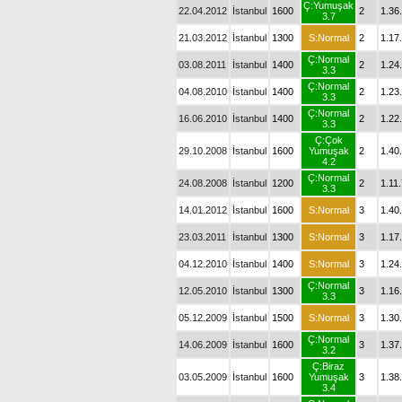
Ç:Yumuşak
22.04.2012
İstanbul
1600
2
1.36
3.7
21.03.2012
İstanbul
1300
S:Normal
2
1.17
Ç:Normal
03.08.2011
İstanbul
1400
2
1.24
3.3
Ç:Normal
04.08.2010
İstanbul
1400
2
1.23
3.3
Ç:Normal
16.06.2010
İstanbul
1400
2
1.22
3.3
Ç:Çok
29.10.2008
İstanbul
1600
Yumuşak
2
1.40
4.2
Ç:Normal
24.08.2008
İstanbul
1200
2
1.11
3.3
14.01.2012
İstanbul
1600
S:Normal
3
1.40
23.03.2011
İstanbul
1300
S:Normal
3
1.17
04.12.2010
İstanbul
1400
S:Normal
3
1.24
Ç:Normal
12.05.2010
İstanbul
1300
3
1.16
3.3
05.12.2009
İstanbul
1500
S:Normal
3
1.30
Ç:Normal
14.06.2009
İstanbul
1600
3
1.37
3.2
Ç:Biraz
03.05.2009
İstanbul
1600
Yumuşak
3
1.38
3.4