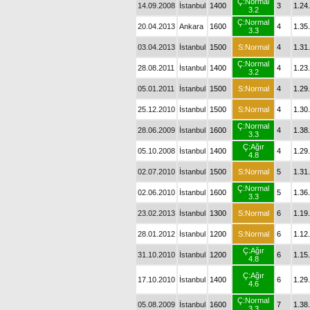
Ç:Normal
14.09.2008
İstanbul
1400
3
1.24
3.2
Ç:Normal
20.04.2013
Ankara
1600
4
1.35
3.3
03.04.2013
İstanbul
1500
S:Normal
4
1.31
Ç:Normal
28.08.2011
İstanbul
1400
4
1.23
3.2
05.01.2011
İstanbul
1500
S:Normal
4
1.29
25.12.2010
İstanbul
1500
S:Normal
4
1.30
Ç:Normal
28.06.2009
İstanbul
1600
4
1.38
3.3
Ç:Ağır
05.10.2008
İstanbul
1400
4
1.29
4.8
02.07.2010
İstanbul
1500
S:Normal
5
1.31
Ç:Normal
02.06.2010
İstanbul
1600
5
1.36
3.3
23.02.2013
İstanbul
1300
S:Normal
6
1.19
28.01.2012
İstanbul
1200
S:Normal
6
1.12
Ç:Ağır
31.10.2010
İstanbul
1200
6
1.15
4.8
Ç:Ağır
17.10.2010
İstanbul
1400
6
1.29
4.6
Ç:Normal
05.08.2009
İstanbul
1600
7
1.38
3.3