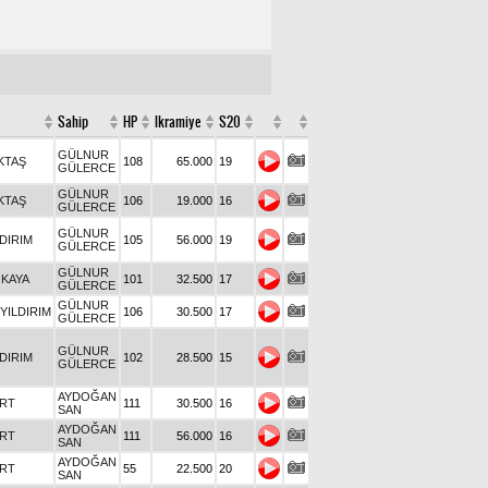
Sahip
HP
Ikramiye
S20
GÜLNUR
KTAŞ
108
65.000
19
GÜLERCE
GÜLNUR
KTAŞ
106
19.000
16
GÜLERCE
GÜLNUR
LDIRIM
105
56.000
19
GÜLERCE
GÜLNUR
KAYA
101
32.500
17
GÜLERCE
GÜLNUR
YILDIRIM
106
30.500
17
GÜLERCE
GÜLNUR
LDIRIM
102
28.500
15
GÜLERCE
AYDOĞAN
URT
111
30.500
16
SAN
AYDOĞAN
URT
111
56.000
16
SAN
AYDOĞAN
URT
55
22.500
20
SAN