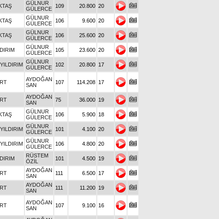
GÜLNUR
KTAŞ
109
20.800
20
GÜLERCE
GÜLNUR
KTAŞ
106
9.600
20
GÜLERCE
GÜLNUR
KTAŞ
106
25.600
20
GÜLERCE
GÜLNUR
LDIRIM
105
23.600
20
GÜLERCE
GÜLNUR
YILDIRIM
102
20.800
17
GÜLERCE
AYDOĞAN
URT
107
114.208
17
SAN
AYDOĞAN
URT
75
36.000
19
SAN
GÜLNUR
KTAŞ
106
5.900
18
GÜLERCE
GÜLNUR
YILDIRIM
101
4.100
20
GÜLERCE
GÜLNUR
YILDIRIM
106
4.800
20
GÜLERCE
RÜSTEM
LDIRIM
101
4.500
19
ÖZİL
AYDOĞAN
URT
111
6.500
17
SAN
AYDOĞAN
URT
111
11.200
19
SAN
AYDOĞAN
URT
107
9.100
16
SAN