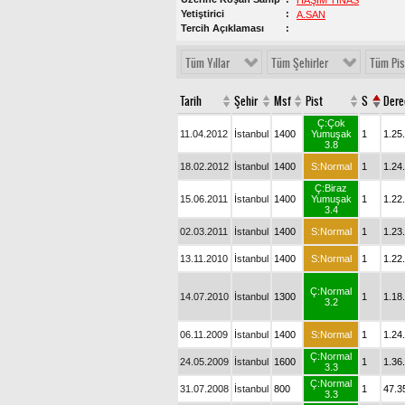
HAŞİM TINAS
Yetiştirici
A.SAN
Tercih Açıklaması
Tüm Yıllar
Tüm Şehirler
Tüm Pis
Tarih
Şehir
Msf
Pist
S
Dere
Ç:Çok
11.04.2012
İstanbul
1400
Yumuşak
1
1.25
3.8
18.02.2012
İstanbul
1400
S:Normal
1
1.24
Ç:Biraz
15.06.2011
İstanbul
1400
Yumuşak
1
1.22
3.4
02.03.2011
İstanbul
1400
S:Normal
1
1.23
13.11.2010
İstanbul
1400
S:Normal
1
1.22
Ç:Normal
14.07.2010
İstanbul
1300
1
1.18
3.2
06.11.2009
İstanbul
1400
S:Normal
1
1.24
Ç:Normal
24.05.2009
İstanbul
1600
1
1.36
3.3
Ç:Normal
31.07.2008
İstanbul
800
1
47.3
3.3