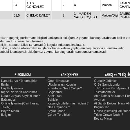
ALEX
JAMES
54
2İ
4
Maiden
GONZALEZ
CHAP
1
- MAIDEN
JAMES
51,5
CHEL-C BAILEY
2İ
Maiden/Dişi
SATIŞ KOŞUSU
CHAP
atların geçmiş performans bilgileri, anlaşmalı olduğumuz yayıncı kuruluş tarafından iletilen ver
urlardan TJK sorumlu tutulamaz.
ilgisi, sadece 1.likle tamamladığı koşularında sunulmaktadır.
bilgisi, sadece ülkemizden müşterek bahis kabulü yaptığımız koşularında sunulmaktadır.
arı sebebi ile anlaşmalı olduğumuz yayıncı kuruluş tarafından sunulamamaktadır.
KURUMSAL
YARIŞSEVER
YARIŞ ve YETİŞTİR
Kanunlar ve Yönetmelikler
Önemli Koşular
Genel Hükümler
İlanlar
Uluslararası Koşular
O Bir Şampiyondu
Bayilik İşlemleri
Foto-Finiş Nasıl Çalışır?
TJK Ekrem Kurt Apranti E
Kişisel Verilerin Korunması
Bağlantılar
Talimatnameler
Nasıl Ganyan Bayi Olunur?
Bahis Yap
Ahır Tahsis Müracaat Fo
Bağlantılar
Bahisler
Aygırlar
Online İşlemler(Cari Hesap
Kazançlı biletler nasıl ödenir?
At Sahibi Belgesi Nasıl Alı
Takibi)
Nasıl Oynanır ?
Bağlantılar
Beyaz Masa
Beyaz Masa
Online İşlemler(Cari Hesa
İletişim
Çerez Tercihleri
Triple Crown Nedir ?
Beyaz Masa