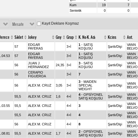
Kum
19
7
Sentetik
0
0
Kayıt Deklare Koşmaz
Mesafe
Derece
Sıklet
Jokey
Gny
Grup
K. No-K. Adı
Kcins
Ant.
EDGAR
1
- SATIŞ
VANN
57
3+İ
Şartlı/Dişi
PAYERAS
KOŞUSU
BELVO
EDGAR
1
- SATIŞ
VANN
1.04.53
57
3+İ
Şartlı/Dişi
PAYERAS
KOŞUSU
BELVO
JUAN J.
3
- SATIŞ
VANN
56
24,35
3+İ
Şartlı/Dişi
HERNANDEZ
KOŞUSU
BELVO
CERAPIO
VANN
56
3+İ
7
Şartlı/Dişi
FIGUEROA
BELVO
3
- MAIDEN
VANN
56
ALEX M. CRUZ
3,05
3+İ
SPECIAL
Şartlı/Dişi
BELVO
WEIGHT
4
- OPSİYONEL
VANN
55,5
ALEX M. CRUZ
1,6
4+İ
Şartlı/Dişi
SATIŞ KOŞUSU
BELVO
VANN
1.03.55
55,5
ALEX M. CRUZ
4+İ
3
Şartlı/Dişi
BELVO
VANN
55,5
ALEX M. CRUZ
4+İ
4
Şartlı/Dişi
BELVO
VANN
56
ALEX M. CRUZ
4+İ
8
Şartlı/Dişi
BELVO
2
- OPSİYONEL
VANN
1.08.81
55,5
ALEX M. CRUZ
1,7
4+İ
Şartlı/Dişi
SATIŞ KOŞUSU
BELVO