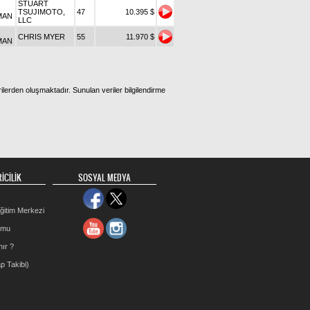
STUART
TSUJIMOTO,
47
10.395 $
MAN
LLC
CHRIS MYER
55
11.970 $
MAN
ilerden oluşmaktadır. Sunulan veriler bilgilendirme
İCİLİK
SOSYAL MEDYA
ğitim Merkezi
rmu
nır ?
p Takibi)