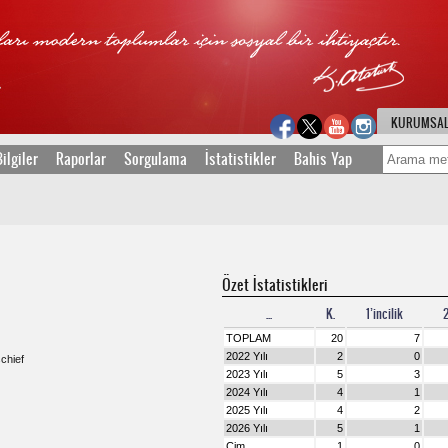
KURUMSA
ilgiler
Raporlar
Sorgulama
İstatistikler
Bahis Yap
Özet İstatistikleri
...
K.
1’incilik
2
TOPLAM
20
7
2022 Yılı
2
0
schief
2023 Yılı
5
3
2024 Yılı
4
1
2025 Yılı
4
2
2026 Yılı
5
1
Çim
1
0