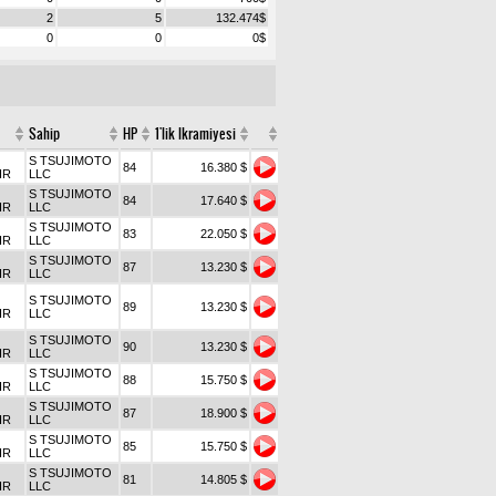
2
5
132.474
$
0
0
0
$
Sahip
HP
1'lik Ikramiyesi
S TSUJIMOTO
84
16.380 $
IR
LLC
S TSUJIMOTO
84
17.640 $
IR
LLC
S TSUJIMOTO
83
22.050 $
IR
LLC
S TSUJIMOTO
87
13.230 $
IR
LLC
S TSUJIMOTO
89
13.230 $
IR
LLC
S TSUJIMOTO
90
13.230 $
IR
LLC
S TSUJIMOTO
88
15.750 $
IR
LLC
S TSUJIMOTO
87
18.900 $
IR
LLC
S TSUJIMOTO
85
15.750 $
IR
LLC
S TSUJIMOTO
81
14.805 $
IR
LLC