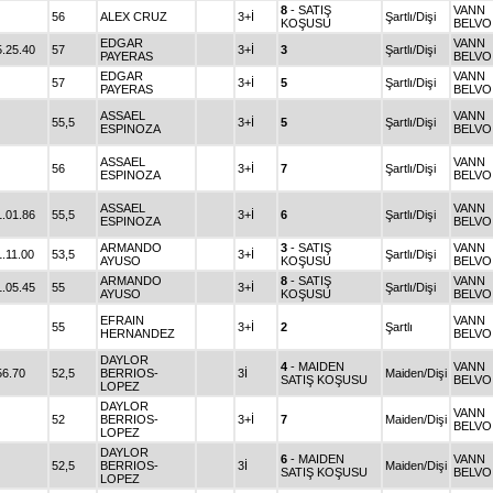
8
- SATIŞ
VANN
56
ALEX CRUZ
3+İ
Şartlı/Dişi
KOŞUSU
BELVO
EDGAR
VANN
5.25.40
57
3+İ
3
Şartlı/Dişi
PAYERAS
BELVO
EDGAR
VANN
57
3+İ
5
Şartlı/Dişi
PAYERAS
BELVO
ASSAEL
VANN
55,5
3+İ
5
Şartlı/Dişi
ESPINOZA
BELVO
ASSAEL
VANN
56
3+İ
7
Şartlı/Dişi
ESPINOZA
BELVO
ASSAEL
VANN
1.01.86
55,5
3+İ
6
Şartlı/Dişi
ESPINOZA
BELVO
ARMANDO
3
- SATIŞ
VANN
1.11.00
53,5
3+İ
Şartlı/Dişi
AYUSO
KOŞUSU
BELVO
ARMANDO
8
- SATIŞ
VANN
1.05.45
55
3+İ
Şartlı/Dişi
AYUSO
KOŞUSU
BELVO
EFRAIN
VANN
55
3+İ
2
Şartlı
HERNANDEZ
BELVO
DAYLOR
4
- MAIDEN
VANN
56.70
52,5
BERRIOS-
3İ
Maiden/Dişi
SATIŞ KOŞUSU
BELVO
LOPEZ
DAYLOR
VANN
52
BERRIOS-
3+İ
7
Maiden/Dişi
BELVO
LOPEZ
DAYLOR
6
- MAIDEN
VANN
52,5
BERRIOS-
3İ
Maiden/Dişi
SATIŞ KOŞUSU
BELVO
LOPEZ