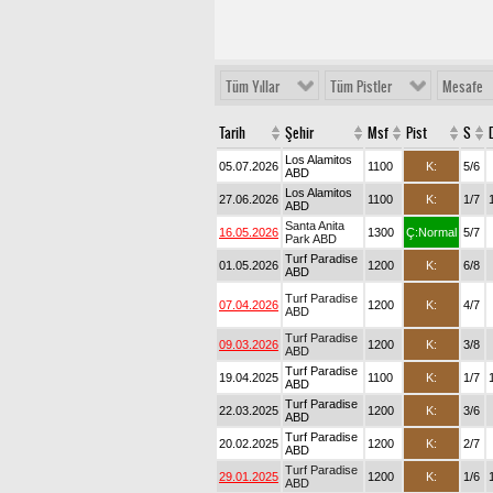
Tüm Yıllar
Tüm Pistler
Mesafe
Tarih
Şehir
Msf
Pist
S
Los Alamitos
05.07.2026
1100
K:
5/6
ABD
Los Alamitos
27.06.2026
1100
K:
1/7
ABD
Santa Anita
16.05.2026
1300
Ç:Normal
5/7
Park ABD
Turf Paradise
01.05.2026
1200
K:
6/8
ABD
Turf Paradise
07.04.2026
1200
K:
4/7
ABD
Turf Paradise
09.03.2026
1200
K:
3/8
ABD
Turf Paradise
19.04.2025
1100
K:
1/7
ABD
Turf Paradise
22.03.2025
1200
K:
3/6
ABD
Turf Paradise
20.02.2025
1200
K:
2/7
ABD
Turf Paradise
29.01.2025
1200
K:
1/6
ABD