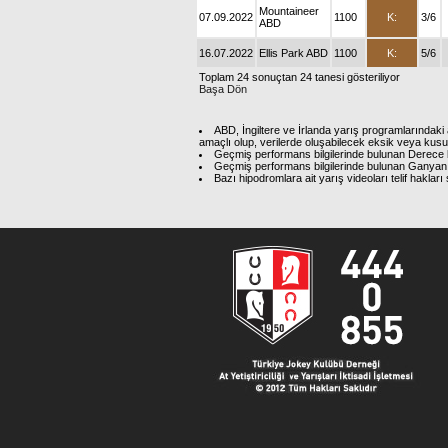
Mountaineer
07.09.2022
1100
K:
3/6
ABD
16.07.2022
Ellis Park ABD
1100
K:
5/6
Toplam 24 sonuçtan 24 tanesi gösteriliyor
Başa Dön
ABD, İngiltere ve İrlanda yarış programlarındaki 
amaçlı olup, verilerde oluşabilecek eksik veya kus
Geçmiş performans bilgilerinde bulunan Derece b
Geçmiş performans bilgilerinde bulunan Ganyan 
Bazı hipodromlara ait yarış videoları telif hakl