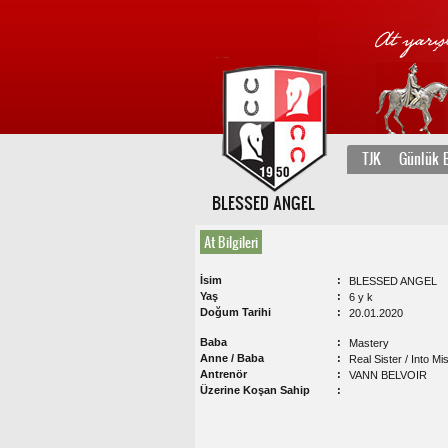
TJK
Günlük B
BLESSED ANGEL
At Bilgileri
İsim
BLESSED ANGEL
Yaş
6 y k
Doğum Tarihi
20.01.2020
Baba
Mastery
Anne / Baba
Real Sister / Into Mi
Antrenör
VANN BELVOIR
Üzerine Koşan Sahip