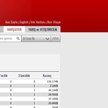
Ana Sayfa
English
Site Haritası
Bize Ulaşın
|
|
|
L
YARIŞSEVER
YARIŞ ve YETİŞTİRİCİLİK
At İsmi İle
’ncilik
3’üncülük
Kazanç
2
5
133.174
$
0
1
2.280
$
0
1
44.144
$
1
1
28.555
$
1
1
37.335
$
0
1
20.860
$
0
0
700
$