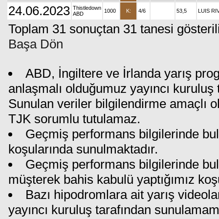
24.06.2023
Thistledown
1000
K:
4/6
53,5
LUIS RI
ABD
Toplam 31 sonuçtan 31 tanesi gösteril
Başa Dön
ABD, İngiltere ve İrlanda yarış pro
anlaşmalı olduğumuz yayıncı kuruluş ta
Sunulan veriler bilgilendirme amaçlı o
TJK sorumlu tutulamaz.
Geçmiş performans bilgilerinde bul
koşularında sunulmaktadır.
Geçmiş performans bilgilerinde bu
müşterek bahis kabulü yaptığımız koş
Bazı hipodromlara ait yarış videola
yayıncı kuruluş tarafından sunulamam