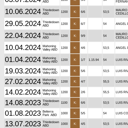
ABD
FERNA
10.06.2024
Thistledown
MAURO
1200
K:
6/6
53,5
ABD
CEDILL
29.05.2024
Thistledown
1200
K:
6/7
54
ANGEL 
ABD
22.04.2024
Thistledown
MAURO
1200
K:
9/9
54
ABD
CEDILL
10.04.2024
Mahoning
1200
K:
4/6
53,5
ANGEL 
Valley ABD
01.04.2024
Mahoning
1200
K:
1/7
1.15.94
54
LUIS RI
Valley ABD
19.03.2024
Mahoning
1200
K:
5/6
53,5
LUIS RI
Valley ABD
27.02.2024
Mahoning
1200
K:
4/7
55,5
LUIS RI
Valley ABD
14.02.2024
Mahoning
1200
K:
2/6
55,5
LUIS RI
Valley ABD
14.08.2023
Thistledown
1100
K:
6/6
53,5
LUIS RI
ABD
01.08.2023
Belterra
1000
K:
5/5
54
LUIS C
Park ABD
13.07.2023
Thistledown
1000
K:
4/5
53,5
LUIS RI
ABD