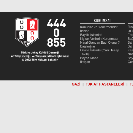
KURUMSAL
Kanunlar ve Yönetmelikler
Öne
İlanlar
Ulu
Bayilik İşlemleri
Fot
Kişisel Verilerin Korunması
Bağ
Nasıl Ganyan Bayi Olunur?
Bah
Bağlantılar
Bah
Online İşlemler(Cari Hesap
Kaz
Takibi)
Nas
Beyaz Masa
Be
İletişim
Çer
GAZİ
|
TJK AT HASTANELERİ
|
T