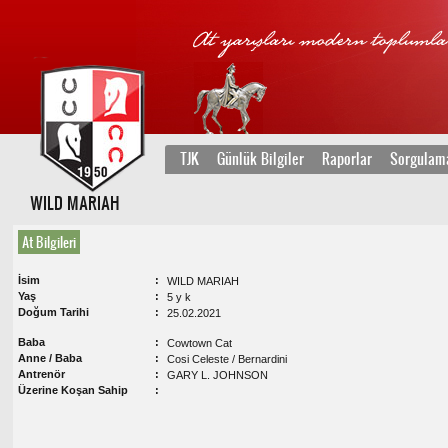
TJK
Günlük Bilgiler
Raporlar
Sorgulam
WILD MARIAH
At Bilgileri
İsim
WILD MARIAH
Yaş
5 y k
Doğum Tarihi
25.02.2021
Baba
Cowtown Cat
Anne / Baba
Cosi Celeste / Bernardini
Antrenör
GARY L. JOHNSON
Üzerine Koşan Sahip