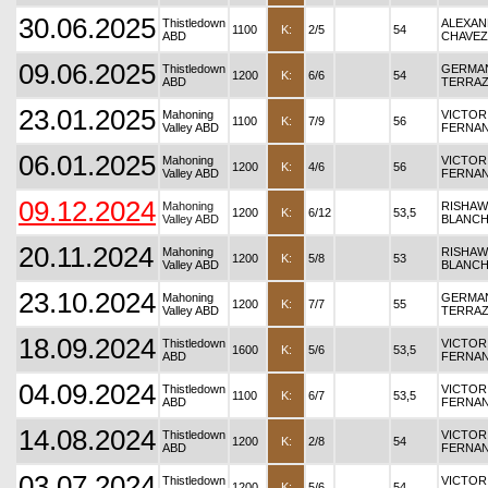
30.06.2025
Thistledown
ALEXA
1100
K:
2/5
54
ABD
CHAVEZ
09.06.2025
Thistledown
GERMA
1200
K:
6/6
54
ABD
TERRA
23.01.2025
Mahoning
VICTOR
1100
K:
7/9
56
Valley ABD
FERNA
06.01.2025
Mahoning
VICTOR
1200
K:
4/6
56
Valley ABD
FERNA
09.12.2024
Mahoning
RISHA
1200
K:
6/12
53,5
Valley ABD
BLANC
20.11.2024
Mahoning
RISHA
1200
K:
5/8
53
Valley ABD
BLANC
23.10.2024
Mahoning
GERMA
1200
K:
7/7
55
Valley ABD
TERRA
18.09.2024
Thistledown
VICTOR
1600
K:
5/6
53,5
ABD
FERNA
04.09.2024
Thistledown
VICTOR
1100
K:
6/7
53,5
ABD
FERNA
14.08.2024
Thistledown
VICTOR
1200
K:
2/8
54
ABD
FERNA
03.07.2024
Thistledown
VICTOR
1200
K:
5/6
54