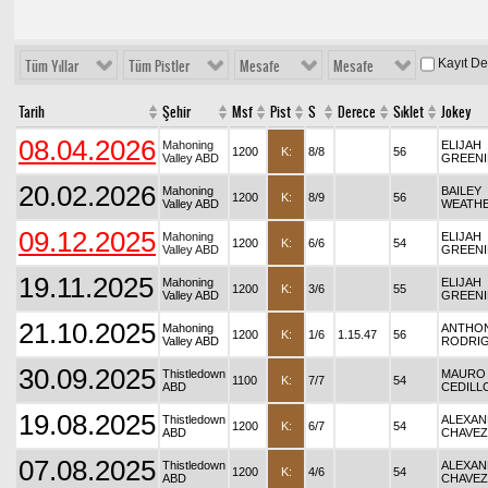
Kayıt D
Tüm Yıllar
Tüm Pistler
Mesafe
Mesafe
Tarih
Şehir
Msf
Pist
S
Derece
Sıklet
Jokey
08.04.2026
Mahoning
ELIJAH
1200
K:
8/8
56
Valley ABD
GREEN
20.02.2026
Mahoning
BAILEY
1200
K:
8/9
56
Valley ABD
WEATH
09.12.2025
Mahoning
ELIJAH
1200
K:
6/6
54
Valley ABD
GREEN
19.11.2025
Mahoning
ELIJAH
1200
K:
3/6
55
Valley ABD
GREEN
21.10.2025
Mahoning
ANTHO
1200
K:
1/6
1.15.47
56
Valley ABD
RODRI
30.09.2025
Thistledown
MAURO
1100
K:
7/7
54
ABD
CEDILL
19.08.2025
Thistledown
ALEXA
1200
K:
6/7
54
ABD
CHAVEZ
07.08.2025
Thistledown
ALEXA
1200
K:
4/6
54
ABD
CHAVEZ