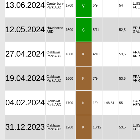
13.06.2024
Canterbury
LUI
1700
Ç:
5/9
54
Park ABD
FUE
12.05.2024
Hawthorne
ED
1500
Ç:
5/11
52,5
ABD
GAL
27.04.2024
Oaklawn
FRA
1600
K:
4/10
53,5
Park ABD
ARR
19.04.2024
Oaklawn
FRA
1600
K:
7/9
53,5
Park ABD
ARR
04.02.2024
Oaklawn
HAR
1700
K:
1/9
1.48.81
55
Park ABD
HER
31.12.2023
Oaklawn
LUI
1200
K:
10/12
53,5
Park ABD
FUE