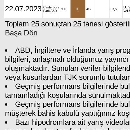
22.07.2023
Canterbury
LUI
900
K:
4/6
53,5
Park ABD
VAL
Toplam 25 sonuçtan 25 tanesi gösteril
Başa Dön
ABD, İngiltere ve İrlanda yarış pr
bilgileri, anlaşmalı olduğumuz yayıncı 
oluşmaktadır. Sunulan veriler bilgilen
veya kusurlardan TJK sorumlu tutula
Geçmiş performans bilgilerinde bul
tamamladığı koşularında sunulmaktadı
Geçmiş performans bilgilerinde bu
müşterek bahis kabulü yaptığımız koş
Bazı hipodromlara ait yarış videola