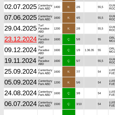
02.07.2025
Canterbury
GUI
1400
K:
2/6
55,5
Park ABD
ROD
07.06.2025
Canterbury
GUI
1600
K:
4/5
55,5
Park ABD
ROD
Turf
29.04.2025
GUI
Paradise
1200
K:
2/8
55,5
ROD
ABD
Turf
23.12.2024
OR
Paradise
1600
Ç:
5/8
55
MOJ
ABD
Turf
09.12.2024
OR
Paradise
1600
Ç:
1/9
1.36.35
55
MOJ
ABD
Turf
19.11.2024
GUI
Paradise
1600
Ç:
5/7
55,5
ROD
ABD
25.09.2024
Canterbury
LUI
1600
K:
7/7
54
Park ABD
FUE
05.09.2024
Canterbury
LUI
1200
K:
5/6
54
Park ABD
FUE
24.08.2024
Canterbury
LUI
1600
Ç:
3/8
54
Park ABD
FUE
06.07.2024
Canterbury
LUI
1500
Ç:
3/10
54
Park ABD
FUE