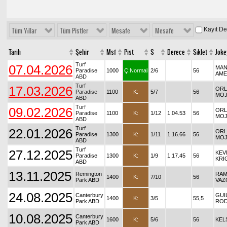
Kayıt D
Tüm Yıllar
Tüm Pistler
Mesafe
Mesafe
Tarih
Şehir
Msf
Pist
S
Derece
Sıklet
Joke
Turf
07.04.2026
MAN
Paradise
1000
Ç:Normal
2/6
56
AME
ABD
Turf
17.03.2026
OR
Paradise
1100
K:
5/7
56
MOJ
ABD
Turf
09.02.2026
OR
Paradise
1100
K:
1/12
1.04.53
56
MOJ
ABD
Turf
22.01.2026
OR
Paradise
1300
K:
1/11
1.16.66
56
MOJ
ABD
Turf
27.12.2025
KEV
Paradise
1300
K:
1/9
1.17.45
56
KRI
ABD
13.11.2025
Remington
RAM
1400
K:
7/10
56
Park ABD
VAZ
24.08.2025
Canterbury
GUI
1400
K:
3/5
55,5
Park ABD
ROD
10.08.2025
Canterbury
1600
K:
5/6
56
KEL
Park ABD