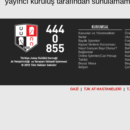
yayıncı kuruluş tarafından sunulamam
KURUMSAL
Kanunlar ve Yönetmelikler
Öne
İlanlar
Ulu
Bayilik İşlemleri
Fot
Kişisel Verilerin Korunması
Bağ
Nasıl Ganyan Bayi Olunur?
Bah
Bağlantılar
Bah
Online İşlemler(Cari Hesap
Kaz
Takibi)
Nas
Beyaz Masa
Be
İletişim
Çer
GAZİ
|
TJK AT HASTANELERİ
|
T