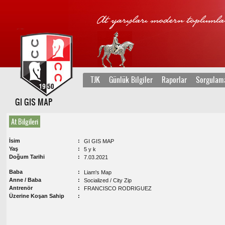
TJK
Günlük Bilgiler
Raporlar
Sorgulam
GI GIS MAP
At Bilgileri
İsim
GI GIS MAP
Yaş
5 y k
Doğum Tarihi
7.03.2021
Baba
Liam's Map
Anne / Baba
Socialized / City Zip
Antrenör
FRANCISCO RODRIGUEZ
Üzerine Koşan Sahip