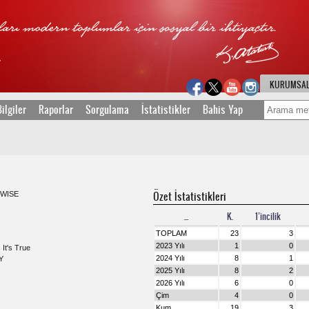
KURUMSA
ilgiler
Raporlar
Sorgulama
İstatistikler
Bahis Yap
Özet İstatistikleri
WISE
...
K.
1’incilik
TOPLAM
23
3
2023 Yılı
1
0
 It's True
2024 Yılı
8
1
Y
2025 Yılı
8
2
2026 Yılı
6
0
Çim
4
0
Kum
19
3