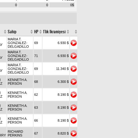
0
0
0
$
Sahip
HP
1'lik Ikramiyesi
MARIA T.
GONZALEZ-
69
6.930 $
AY
DELGADILLO
MARIA T.
GONZALEZ-
71
6.930 $
AY
DELGADILLO
MARIA T.
GONZALEZ-
69
11.340 $
AY
DELGADILLO
N
KENNETH A.
68
6.300 $
EZ
PERSON
N
KENNETH A.
62
8.190 $
EZ
PERSON
N
KENNETH A.
63
8.190 $
EZ
PERSON
N
KENNETH A.
66
8.190 $
EZ
PERSON
RICHARD
67
8.820 $
RRY
PERKINS