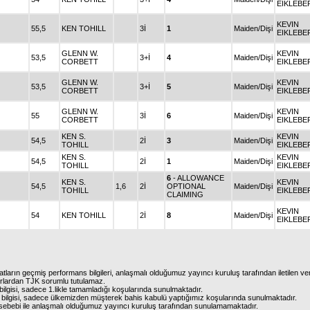
EIKLEBE
KEVIN
55,5
KEN TOHILL
3İ
1
Maiden/Dişi
EIKLEBE
GLENN W.
KEVIN
53,5
3+İ
4
Maiden/Dişi
CORBETT
EIKLEBE
GLENN W.
KEVIN
53,5
3+İ
5
Maiden/Dişi
CORBETT
EIKLEBE
GLENN W.
KEVIN
55
3İ
6
Maiden/Dişi
CORBETT
EIKLEBE
KEN S.
KEVIN
54,5
2İ
3
Maiden/Dişi
TOHILL
EIKLEBE
KEN S.
KEVIN
54,5
2İ
1
Maiden/Dişi
TOHILL
EIKLEBE
6
- ALLOWANCE
KEN S.
KEVIN
54,5
1,6
2İ
OPTIONAL
Maiden/Dişi
TOHILL
EIKLEBE
CLAIMING
KEVIN
54
KEN TOHILL
2İ
8
Maiden/Dişi
EIKLEBE
atların geçmiş performans bilgileri, anlaşmalı olduğumuz yayıncı kuruluş tarafından iletilen ver
urlardan TJK sorumlu tutulamaz.
ilgisi, sadece 1.likle tamamladığı koşularında sunulmaktadır.
bilgisi, sadece ülkemizden müşterek bahis kabulü yaptığımız koşularında sunulmaktadır.
arı sebebi ile anlaşmalı olduğumuz yayıncı kuruluş tarafından sunulamamaktadır.