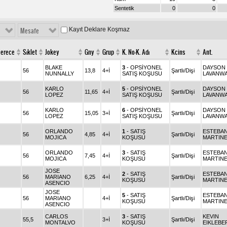
Sentetik
0
0
Kayıt Deklare Koşmaz
Mesafe
erece
Sıklet
Jokey
Gny
Grup
K. No-K. Adı
Kcins
Ant.
BLAKE
3
- OPSİYONEL
DAYSON
56
13,8
4+İ
Şartlı/Dişi
NUNNALLY
SATIŞ KOŞUSU
LAVANW
KARLO
5
- OPSİYONEL
DAYSON
56
11,65
4+İ
Şartlı/Dişi
LOPEZ
SATIŞ KOŞUSU
LAVANW
KARLO
6
- OPSİYONEL
DAYSON
56
15,05
3+İ
Şartlı/Dişi
LOPEZ
SATIŞ KOŞUSU
LAVANW
ORLANDO
1
- SATIŞ
ESTEBA
56
4,85
4+İ
Şartlı/Dişi
MOJICA
KOŞUSU
MARTIN
ORLANDO
3
- SATIŞ
ESTEBA
56
7,45
4+İ
Şartlı/Dişi
MOJICA
KOŞUSU
MARTIN
JOSE
2
- SATIŞ
ESTEBA
56
MARIANO
6,25
4+İ
Şartlı/Dişi
KOŞUSU
MARTIN
ASENCIO
JOSE
5
- SATIŞ
ESTEBA
56
MARIANO
4+İ
Şartlı/Dişi
KOŞUSU
MARTIN
ASENCIO
CARLOS
3
- SATIŞ
KEVIN
55,5
3+İ
Şartlı/Dişi
MONTALVO
KOŞUSU
EIKLEBE