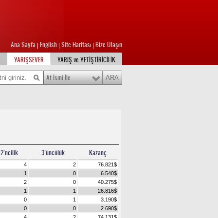
Ana Sayfa
English
Site Haritası
Bize Ulaşın
|
|
|
L
YARIŞSEVER
YARIŞ ve YETİŞTİRİCİLİK
At İsmi İle
2’ncilik
3’üncülük
Kazanç
4
2
76.821
$
1
0
6.540
$
2
0
40.275
$
1
1
26.816
$
0
1
3.190
$
0
0
2.690
$
4
2
74.131
$