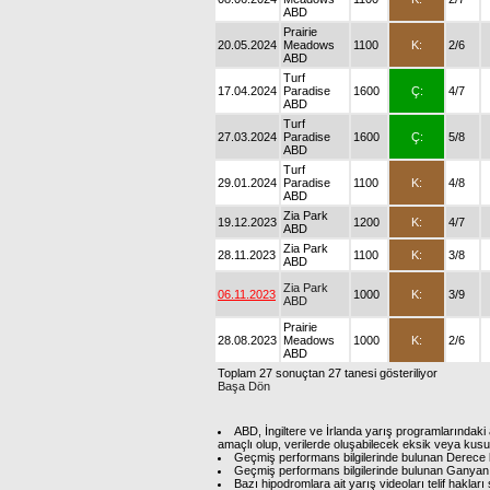
ABD
Prairie
20.05.2024
Meadows
1100
K:
2/6
ABD
Turf
17.04.2024
Paradise
1600
Ç:
4/7
ABD
Turf
27.03.2024
Paradise
1600
Ç:
5/8
ABD
Turf
29.01.2024
Paradise
1100
K:
4/8
ABD
Zia Park
19.12.2023
1200
K:
4/7
ABD
Zia Park
28.11.2023
1100
K:
3/8
ABD
Zia Park
06.11.2023
1000
K:
3/9
ABD
Prairie
28.08.2023
Meadows
1000
K:
2/6
ABD
Toplam 27 sonuçtan 27 tanesi gösteriliyor
Başa Dön
ABD, İngiltere ve İrlanda yarış programlarındaki 
amaçlı olup, verilerde oluşabilecek eksik veya kus
Geçmiş performans bilgilerinde bulunan Derece b
Geçmiş performans bilgilerinde bulunan Ganyan 
Bazı hipodromlara ait yarış videoları telif hakl