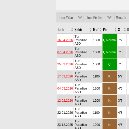
Tüm Yıllar
Tüm Pistler
Mesafe
Tarih
Şehir
Msf
Pist
S
D
Turf
16.04.2026
Paradise
1600
Ç:Normal
7/7
ABD
Turf
07.04.2026
Paradise
1600
Ç:Normal
7/8
ABD
Turf
25.03.2026
Paradise
1000
Ç:
7/8
ABD
Turf
17.03.2026
Paradise
1100
K:
5/7
ABD
Turf
04.03.2026
Paradise
1200
K:
4/8
ABD
Turf
12.02.2026
Paradise
1200
K:
3/7
ABD
Turf
22.01.2026
Paradise
1100
K:
4/8
ABD
Turf
23.12.2025
Paradise
1200
K:
4/5
ABD