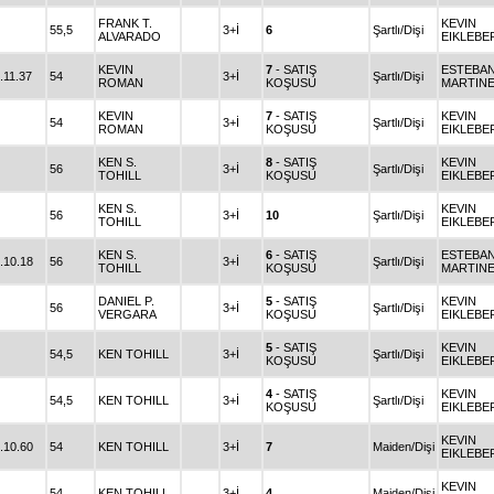
FRANK T.
KEVIN
55,5
3+İ
6
Şartlı/Dişi
ALVARADO
EIKLEBE
KEVIN
7
- SATIŞ
ESTEBA
.11.37
54
3+İ
Şartlı/Dişi
ROMAN
KOŞUSU
MARTIN
KEVIN
7
- SATIŞ
KEVIN
54
3+İ
Şartlı/Dişi
ROMAN
KOŞUSU
EIKLEBE
KEN S.
8
- SATIŞ
KEVIN
56
3+İ
Şartlı/Dişi
TOHILL
KOŞUSU
EIKLEBE
KEN S.
KEVIN
56
3+İ
10
Şartlı/Dişi
TOHILL
EIKLEBE
KEN S.
6
- SATIŞ
ESTEBA
.10.18
56
3+İ
Şartlı/Dişi
TOHILL
KOŞUSU
MARTIN
DANIEL P.
5
- SATIŞ
KEVIN
56
3+İ
Şartlı/Dişi
VERGARA
KOŞUSU
EIKLEBE
5
- SATIŞ
KEVIN
54,5
KEN TOHILL
3+İ
Şartlı/Dişi
KOŞUSU
EIKLEBE
4
- SATIŞ
KEVIN
54,5
KEN TOHILL
3+İ
Şartlı/Dişi
KOŞUSU
EIKLEBE
KEVIN
.10.60
54
KEN TOHILL
3+İ
7
Maiden/Dişi
EIKLEBE
KEVIN
54
KEN TOHILL
3+İ
4
Maiden/Dişi