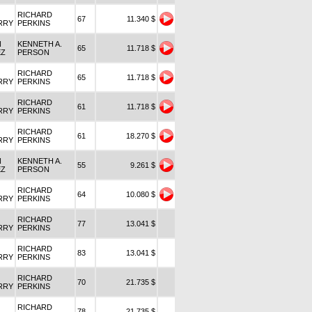
RICHARD
67
11.340 $
RRY
PERKINS
N
KENNETH A.
65
11.718 $
EZ
PERSON
RICHARD
65
11.718 $
RRY
PERKINS
RICHARD
61
11.718 $
RRY
PERKINS
RICHARD
61
18.270 $
RRY
PERKINS
N
KENNETH A.
55
9.261 $
EZ
PERSON
RICHARD
64
10.080 $
RRY
PERKINS
RICHARD
77
13.041 $
RRY
PERKINS
RICHARD
83
13.041 $
RRY
PERKINS
RICHARD
70
21.735 $
RRY
PERKINS
RICHARD
78
21.735 $