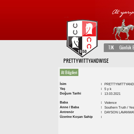
TJK
Günlük B
PRETTYWITTYANDWISE
At Bilgileri
İsim
PRETTYWITTYAND
Yaş
5 y k
Doğum Tarihi
13.03.2021
Baba
Violence
Anne / Baba
Southern Truth / Yes
Antrenör
DAYSON LAVANWA
Üzerine Koşan Sahip