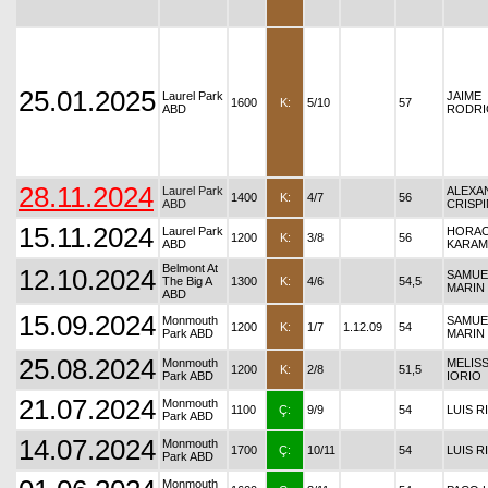
25.01.2025
Laurel Park
JAIME
1600
K:
5/10
57
ABD
RODRI
28.11.2024
Laurel Park
ALEXA
1400
K:
4/7
56
ABD
CRISPI
15.11.2024
Laurel Park
HORAC
1200
K:
3/8
56
ABD
KARA
Belmont At
12.10.2024
SAMUE
The Big A
1300
K:
4/6
54,5
MARIN
ABD
15.09.2024
Monmouth
SAMUE
1200
K:
1/7
1.12.09
54
Park ABD
MARIN
25.08.2024
Monmouth
MELIS
1200
K:
2/8
51,5
Park ABD
IORIO
21.07.2024
Monmouth
1100
Ç:
9/9
54
LUIS R
Park ABD
14.07.2024
Monmouth
1700
Ç:
10/11
54
LUIS R
Park ABD
Monmouth