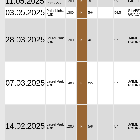
11.05.2025
1200
K:
3/7
55
PACO 
Park ABD
03.05.2025
Philadelphia
SILVE
1300
K:
5/6
54,5
ABD
GONZA
28.03.2025
Laurel Park
JAIME
1200
K:
4/7
57
ABD
RODRI
07.03.2025
Laurel Park
JAIME
1400
K:
2/5
57
ABD
RODRI
14.02.2025
Laurel Park
JAIME
1200
K:
5/8
57
ABD
RODRI