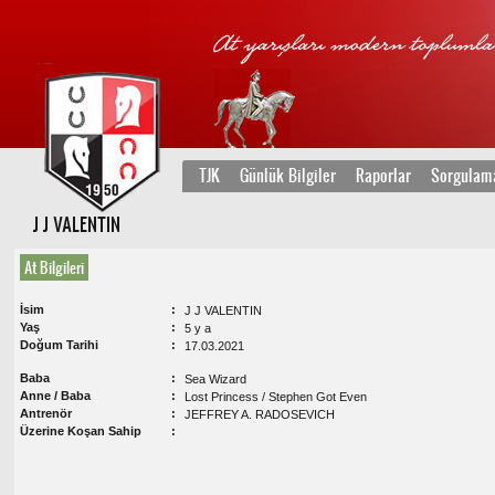
TJK
Günlük Bilgiler
Raporlar
Sorgulam
J J VALENTIN
At Bilgileri
İsim
J J VALENTIN
Yaş
5 y a
Doğum Tarihi
17.03.2021
Baba
Sea Wizard
Anne / Baba
Lost Princess / Stephen Got Even
Antrenör
JEFFREY A. RADOSEVICH
Üzerine Koşan Sahip