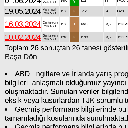
01.06.2024
1600
Ç:
3/11
54
PACO 
Park ABD
19.05.2024
Monmouth
1100
K:
5/12
54
PACO 
Park ABD
16.03.2024
Gulfstream
1100
T:
10/13
50,5
JON R
Park ABD
10.02.2024
Gulfstream
1200
K:
11/13
50,5
JON R
Park ABD
Toplam 26 sonuçtan 26 tanesi gösteril
Başa Dön
ABD, İngiltere ve İrlanda yarış pr
bilgileri, anlaşmalı olduğumuz yayıncı 
oluşmaktadır. Sunulan veriler bilgilen
eksik veya kusurlardan TJK sorumlu t
Geçmiş performans bilgilerinde bul
tamamladığı koşularında sunulmaktadı
Geçmiş performans bilgilerinde bu