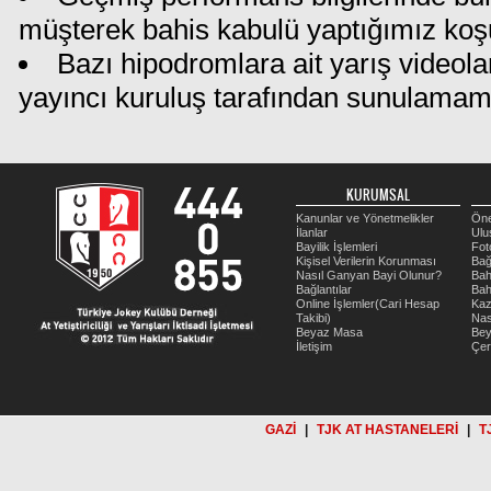
müşterek bahis kabulü yaptığımız koş
Bazı hipodromlara ait yarış videola
yayıncı kuruluş tarafından sunulamam
KURUMSAL
Kanunlar ve Yönetmelikler
Öne
İlanlar
Ulu
Bayilik İşlemleri
Fot
Kişisel Verilerin Korunması
Bağ
Nasıl Ganyan Bayi Olunur?
Bah
Bağlantılar
Bah
Online İşlemler(Cari Hesap
Kaz
Takibi)
Nas
Beyaz Masa
Be
İletişim
Çer
GAZİ
|
TJK AT HASTANELERİ
|
T