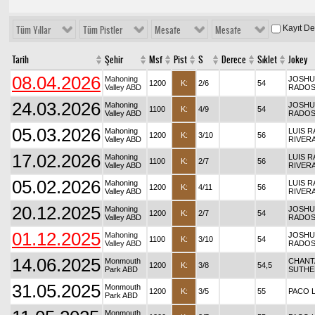
Kayıt D
Tüm Yıllar
Tüm Pistler
Mesafe
Mesafe
Tarih
Şehir
Msf
Pist
S
Derece
Sıklet
Jokey
08.04.2026
Mahoning
JOSHUA
1200
K:
2/6
54
Valley ABD
RADOS
24.03.2026
Mahoning
JOSHUA
1100
K:
4/9
54
Valley ABD
RADOS
05.03.2026
Mahoning
LUIS R
1200
K:
3/10
56
Valley ABD
RIVER
17.02.2026
Mahoning
LUIS R
1100
K:
2/7
56
Valley ABD
RIVER
05.02.2026
Mahoning
LUIS R
1200
K:
4/11
56
Valley ABD
RIVER
20.12.2025
Mahoning
JOSHUA
1200
K:
2/7
54
Valley ABD
RADOS
01.12.2025
Mahoning
JOSHUA
1100
K:
3/10
54
Valley ABD
RADOS
14.06.2025
Monmouth
CHANT
1200
K:
3/8
54,5
Park ABD
SUTHE
31.05.2025
Monmouth
1200
K:
3/5
55
PACO 
Park ABD
Monmouth