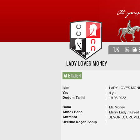
TJK
Günlük B
LADY LOVES MONEY
At Bilgileri
İsim
LADY LOVES MON
Yaş
4 y k
Doğum Tarihi
19.03.2022
Baba
Mr. Money
Anne / Baba
Merry Lady / Keyed 
Antrenör
JEVON D. CRUML
Üzerine Koşan Sahip