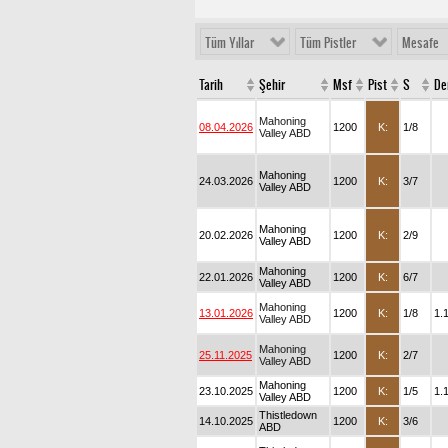
Tüm Yıllar
Tüm Pistler
Mesafe
Tarih
Şehir
Msf
Pist
S
De
Mahoning
08.04.2026
1200
K:
1/8
Valley ABD
Mahoning
24.03.2026
1200
K:
3/7
Valley ABD
Mahoning
20.02.2026
1200
K:
2/9
Valley ABD
Mahoning
22.01.2026
1200
K:
6/7
Valley ABD
Mahoning
13.01.2026
1200
K:
1/8
1.
Valley ABD
Mahoning
25.11.2025
1200
K:
2/7
Valley ABD
Mahoning
23.10.2025
1200
K:
1/5
1.
Valley ABD
Thistledown
14.10.2025
1200
K:
3/6
ABD