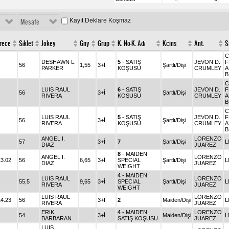
Kayıt Deklare Koşmaz
Mesafe
rece
Sıklet
Jokey
Gny
Grup
K. No-K. Adı
Kcins
Ant.
S
C
DESHAWN L.
5
- SATIŞ
JEVON D.
F
56
1,55
3+İ
Şartlı/Dişi
PARKER
KOŞUSU
CRUMLEY
A
B
C
LUIS RAUL
6
- SATIŞ
JEVON D.
F
56
3+İ
Şartlı/Dişi
RIVERA
KOŞUSU
CRUMLEY
A
B
C
LUIS RAUL
5
- SATIŞ
JEVON D.
F
56
3+İ
Şartlı/Dişi
RIVERA
KOŞUSU
CRUMLEY
A
B
ANGEL I.
LORENZO
57
3+İ
7
Şartlı/Dişi
L
DIAZ
JUAREZ
8
- MAIDEN
ANGEL I.
LORENZO
13.02
56
6,65
3+İ
SPECIAL
Şartlı/Dişi
L
DIAZ
JUAREZ
WEIGHT
4
- MAIDEN
LUIS RAUL
LORENZO
55,5
9,65
3+İ
SPECIAL
Şartlı/Dişi
L
RIVERA
JUAREZ
WEIGHT
LUIS RAUL
LORENZO
14.23
56
3+İ
2
Maiden/Dişi
L
RIVERA
JUAREZ
ERIK
4
- MAIDEN
LORENZO
54
3+İ
Maiden/Dişi
L
BARBARAN
SATIŞ KOŞUSU
JUAREZ
LUIS