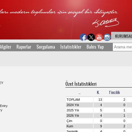
KURUMSA
ilgiler
Raporlar
Sorgulama
İstatistikler
Bahis Yap
Özet İstatistikleri
EY
...
K.
1’incilik
TOPLAM
13
2
2024 Yılı
4
0
Entry
2025 Yılı
5
1
EY
2026 Yılı
4
1
Çim
0
0
Kum
9
2
Sentetik
4
0