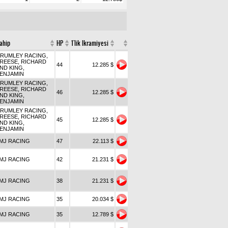
ahip
HP
1'lik Ikramiyesi
RUMLEY RACING,
REESE, RICHARD
44
12.285 $
ND KING,
ENJAMIN
RUMLEY RACING,
REESE, RICHARD
46
12.285 $
ND KING,
ENJAMIN
RUMLEY RACING,
REESE, RICHARD
45
12.285 $
ND KING,
ENJAMIN
MJ RACING
47
22.113 $
MJ RACING
42
21.231 $
MJ RACING
38
21.231 $
MJ RACING
35
20.034 $
MJ RACING
35
12.789 $