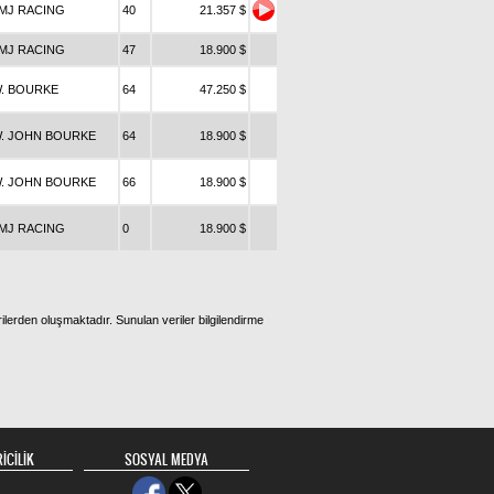
MJ RACING
40
21.357 $
MJ RACING
47
18.900 $
. BOURKE
64
47.250 $
. JOHN BOURKE
64
18.900 $
. JOHN BOURKE
66
18.900 $
MJ RACING
0
18.900 $
ilerden oluşmaktadır. Sunulan veriler bilgilendirme
İCİLİK
SOSYAL MEDYA