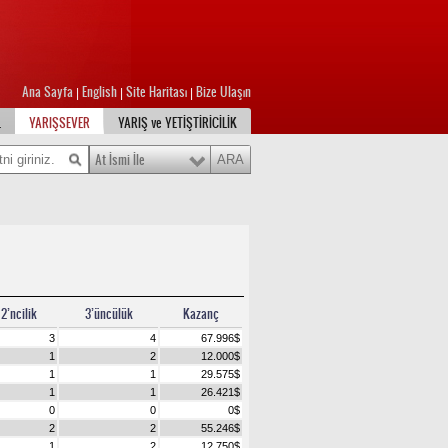
Ana Sayfa
English
Site Haritası
Bize Ulaşın
|
|
|
L
YARIŞSEVER
YARIŞ ve YETİŞTİRİCİLİK
At İsmi İle
2’ncilik
3’üncülük
Kazanç
3
4
67.996
$
1
2
12.000
$
1
1
29.575
$
1
1
26.421
$
0
0
0
$
2
2
55.246
$
1
2
12.750
$