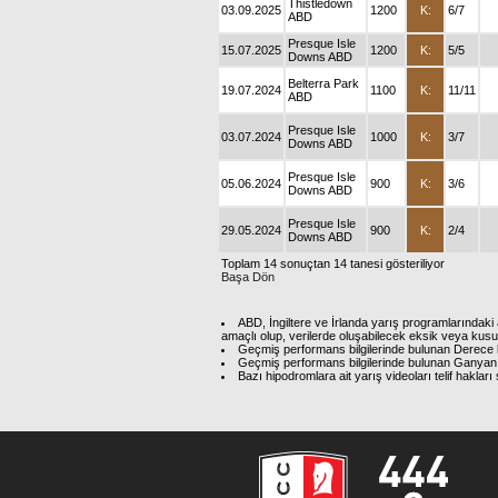
Thistledown
03.09.2025
1200
K:
6/7
ABD
Presque Isle
15.07.2025
1200
K:
5/5
Downs ABD
Belterra Park
19.07.2024
1100
K:
11/11
ABD
Presque Isle
03.07.2024
1000
K:
3/7
Downs ABD
Presque Isle
05.06.2024
900
K:
3/6
Downs ABD
Presque Isle
29.05.2024
900
K:
2/4
Downs ABD
Toplam 14 sonuçtan 14 tanesi gösteriliyor
Başa Dön
ABD, İngiltere ve İrlanda yarış programlarındaki 
amaçlı olup, verilerde oluşabilecek eksik veya kus
Geçmiş performans bilgilerinde bulunan Derece b
Geçmiş performans bilgilerinde bulunan Ganyan 
Bazı hipodromlara ait yarış videoları telif hakl