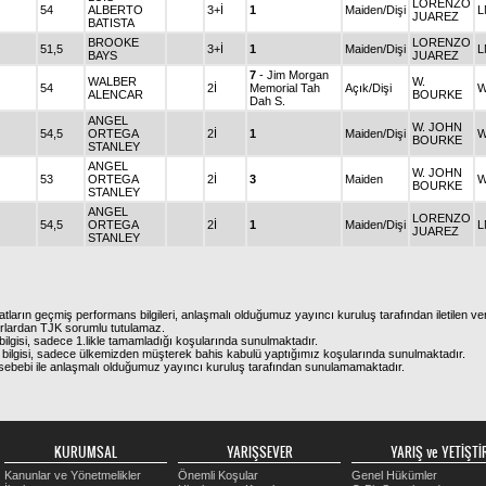
LORENZO
54
ALBERTO
3+İ
1
Maiden/Dişi
L
JUAREZ
BATISTA
BROOKE
LORENZO
51,5
3+İ
1
Maiden/Dişi
L
BAYS
JUAREZ
7
- Jim Morgan
WALBER
W.
54
2İ
Memorial Tah
Açık/Dişi
W
ALENCAR
BOURKE
Dah S.
ANGEL
W. JOHN
54,5
ORTEGA
2İ
1
Maiden/Dişi
W
BOURKE
STANLEY
ANGEL
W. JOHN
53
ORTEGA
2İ
3
Maiden
W
BOURKE
STANLEY
ANGEL
LORENZO
54,5
ORTEGA
2İ
1
Maiden/Dişi
L
JUAREZ
STANLEY
atların geçmiş performans bilgileri, anlaşmalı olduğumuz yayıncı kuruluş tarafından iletilen ver
urlardan TJK sorumlu tutulamaz.
ilgisi, sadece 1.likle tamamladığı koşularında sunulmaktadır.
bilgisi, sadece ülkemizden müşterek bahis kabulü yaptığımız koşularında sunulmaktadır.
arı sebebi ile anlaşmalı olduğumuz yayıncı kuruluş tarafından sunulamamaktadır.
KURUMSAL
YARIŞSEVER
YARIŞ ve YETİŞTİR
Kanunlar ve Yönetmelikler
Önemli Koşular
Genel Hükümler