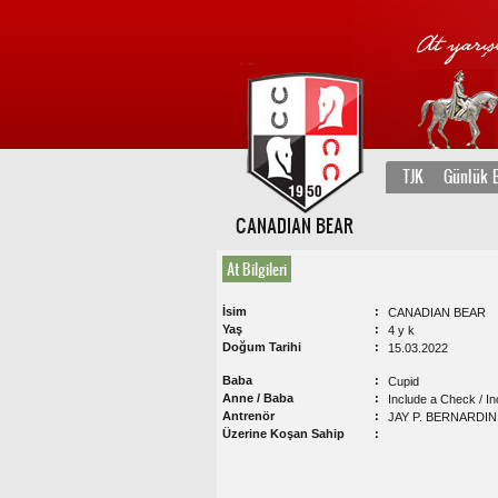
TJK
Günlük B
CANADIAN BEAR
At Bilgileri
İsim
CANADIAN BEAR
Yaş
4 y k
Doğum Tarihi
15.03.2022
Baba
Cupid
Anne / Baba
Include a Check / In
Antrenör
JAY P. BERNARDIN
Üzerine Koşan Sahip