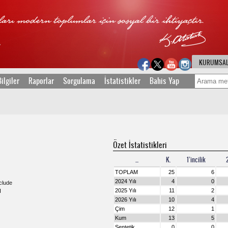
KURUMSA
ilgiler
Raporlar
Sorgulama
İstatistikler
Bahis Yap
Özet İstatistikleri
...
K.
1’incilik
TOPLAM
25
6
2024 Yılı
4
0
clude
2025 Yılı
11
2
I
2026 Yılı
10
4
Çim
12
1
Kum
13
5
Sentetik
0
0