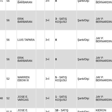
.71
56
3+İ
8
Şartlı/Dişi
BARBARAN
BERNARDIN
ERIK
3
- SATIŞ
JAY P.
56
3+İ
Şartlı/Dişi
BARBARAN
KOŞUSU
BERNARDIN
JAY P.
56
LUIS TAPARA
3+İ
8
Şartlı/Dişi
BERNARDIN
ERIK
JAY P.
56
3+İ
8
Şartlı/Dişi
BARBARAN
BERNARDIN
WARREN
5
- SATIŞ
JAY P.
52
3+İ
Şartlı/Dişi
EBOW III
KOŞUSU
BERNARDIN
JOSE E.
1
- SATIŞ
JAY P.
.48
52
3+İ
Şartlı/Dişi
VARGAS
KOŞUSU
BERNARDIN
JOSE E.
10
- SATIŞ
KIERON
51,5
3+İ
Şartlı/Dişi