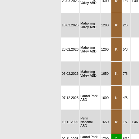
25.03.2026
1600
K:
1/8
1.40
Valley ABD
Mahoning
10.03.2026
1200
K:
2/6
Valley ABD
Mahoning
23.02.2026
1200
K:
5/8
Valley ABD
Mahoning
03.02.2026
1650
K:
7/8
Valley ABD
Laurel Park
07.12.2025
1600
K:
4/8
ABD
Penn
19.11.2025
National
1650
K:
1/7
1.46
ABD
Laurel Park
02.11.2025
1700
Ç:
6/12