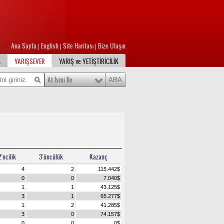
Ana Sayfa
English
Site Haritası
Bize Ulaşın
|
|
|
L
YARIŞSEVER
YARIŞ ve YETİŞTİRİCİLİK
At İsmi İle
2’ncilik
3’üncülük
Kazanç
4
2
115.442
$
0
0
7.040
$
1
1
43.125
$
3
1
65.277
$
1
2
41.285
$
3
0
74.157
$
0
0
0
$