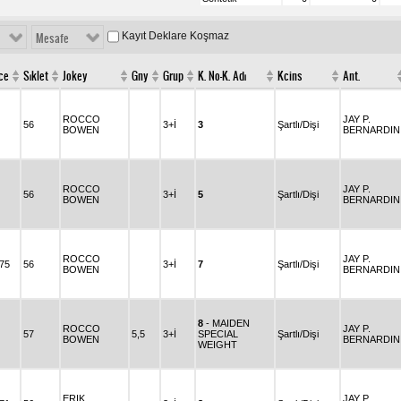
Kayıt Deklare Koşmaz
Mesafe
ce
Sıklet
Jokey
Gny
Grup
K. No-K. Adı
Kcins
Ant.
ROCCO
JAY P.
56
3+İ
3
Şartlı/Dişi
BOWEN
BERNARDIN
ROCCO
JAY P.
56
3+İ
5
Şartlı/Dişi
BOWEN
BERNARDIN
ROCCO
JAY P.
.75
56
3+İ
7
Şartlı/Dişi
BOWEN
BERNARDIN
8
- MAIDEN
ROCCO
JAY P.
57
5,5
3+İ
SPECIAL
Şartlı/Dişi
BOWEN
BERNARDIN
WEIGHT
ERIK
JAY P.