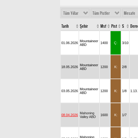
Tüm Yıllar
Tüm Pistler
Mesafe
Tarih
Şehir
Msf
Pist
S
Dere
Mountaineer
01.06.2026
1400
Ç:
3/10
ABD
Mountaineer
18.05.2026
1200
K:
2/8
ABD
Mountaineer
03.05.2026
1200
K:
1/8
1.13
ABD
Mahoning
08.04.2026
1600
K:
1/7
Valley ABD
Mahoning