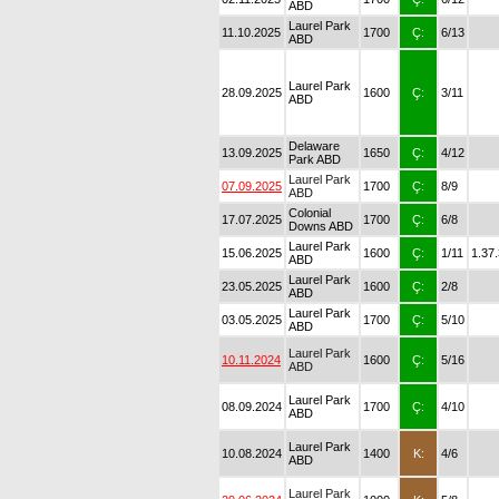
ABD
Laurel Park
11.10.2025
1700
Ç:
6/13
ABD
Laurel Park
28.09.2025
1600
Ç:
3/11
ABD
Delaware
13.09.2025
1650
Ç:
4/12
Park ABD
Laurel Park
07.09.2025
1700
Ç:
8/9
ABD
Colonial
17.07.2025
1700
Ç:
6/8
Downs ABD
Laurel Park
15.06.2025
1600
Ç:
1/11
1.37
ABD
Laurel Park
23.05.2025
1600
Ç:
2/8
ABD
Laurel Park
03.05.2025
1700
Ç:
5/10
ABD
Laurel Park
10.11.2024
1600
Ç:
5/16
ABD
Laurel Park
08.09.2024
1700
Ç:
4/10
ABD
Laurel Park
10.08.2024
1400
K:
4/6
ABD
Laurel Park