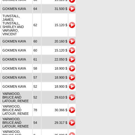
GOKMEN KAYA
64
31.500 $
TUNSTALL,
JAMES,
TUNSTALL,
62
15.120 $
I
SHIRLEY AND
VARVARO,
VINCENT
GOKMEN KAYA
60
20.160 $
GOKMEN KAYA
60
15.120 $
GOKMEN KAYA
61
22.050 $
GOKMEN KAYA
58
18.900 $
GOKMEN KAYA
57
18.900 $
GOKMEN KAYA
52
18.900 $
YARWOOD,
BRUCE AND
52
29.610 $
LATOUR, RENEE
YARWOOD,
BRUCE AND
78
30.366 $
LATOUR, RENEE
YARWOOD,
BRUCE AND
54
29.317 $
LATOUR, RENEE
YARWOOD,