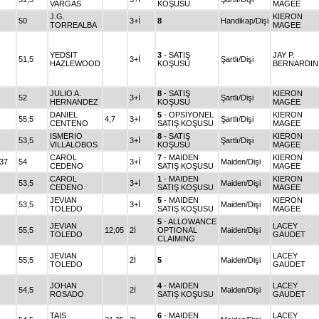
VARGAS
KOŞUSU
MAGEE
J.G.
KIERON
50
3+İ
8
Handikap/Dişi
TORREALBA
MAGEE
YEDSIT
3
- SATIŞ
JAY P.
51,5
3+İ
Şartlı/Dişi
HAZLEWOOD
KOŞUSU
BERNARDIN
JULIO A.
8
- SATIŞ
KIERON
52
3+İ
Şartlı/Dişi
HERNANDEZ
KOŞUSU
MAGEE
DANIEL
5
- OPSİYONEL
KIERON
55,5
4,7
3+İ
Şartlı/Dişi
CENTENO
SATIŞ KOŞUSU
MAGEE
ISMERIO
8
- SATIŞ
KIERON
53,5
3+İ
Şartlı/Dişi
VILLALOBOS
KOŞUSU
MAGEE
CAROL
7
- MAIDEN
KIERON
.37
54
3+İ
Maiden/Dişi
CEDENO
SATIŞ KOŞUSU
MAGEE
CAROL
1
- MAIDEN
KIERON
53,5
3+İ
Maiden/Dişi
CEDENO
SATIŞ KOŞUSU
MAGEE
JEVIAN
5
- MAIDEN
KIERON
53,5
3+İ
Maiden/Dişi
TOLEDO
SATIŞ KOŞUSU
MAGEE
5
- ALLOWANCE
JEVIAN
LACEY
55,5
12,05
2İ
OPTIONAL
Maiden/Dişi
TOLEDO
GAUDET
CLAIMING
JEVIAN
LACEY
55,5
2İ
5
Maiden/Dişi
TOLEDO
GAUDET
JOHAN
4
- MAIDEN
LACEY
54,5
2İ
Maiden/Dişi
ROSADO
SATIŞ KOŞUSU
GAUDET
TAIS
6
- MAIDEN
LACEY