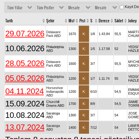
Kayıt D
Tüm Yıllar
Tüm Pistler
Mesafe
Mesafe
Tarih
Şehir
Msf
Pist
S
Derece
Sıklet
Jokey
29.07.2026
Delaware
MARTI
1670
K:
1/8
1.43.84
55,5
Park ABD
CHUA
10.06.2026
Philadelphia
YEDSI
1300
K:
1/5
1.17.58
52
ABD
HAZL
28.05.2026
Delaware
MYCHE
1600
K:
3/7
55,5
Park ABD
SANC
05.05.2026
Philadelphia
YEDSI
1200
K:
1/7
1.11.74
55
ABD
HAZL
Horseshoe
04.11.2024
EMMA
Indianapolis
1200
K:
6/10
54,5
ESQUI
ABD
15.09.2024
Churchill
JAIME
1700
K:
8/9
54,5
Downs ABD
TORR
10.08.2024
Saratoga
JOSE
1300
K:
3/7
54
ABD
GOME
13.07.2024
Saratoga
LANF
1400
K:
7/12
54
ABD
DETTO