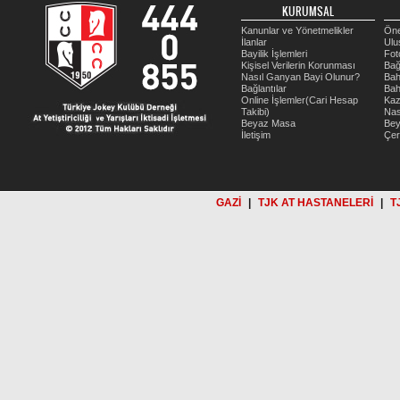
KURUMSAL
Kanunlar ve Yönetmelikler
Öne
İlanlar
Ulu
Bayilik İşlemleri
Fot
Kişisel Verilerin Korunması
Bağ
Nasıl Ganyan Bayi Olunur?
Bah
Bağlantılar
Bah
Online İşlemler(Cari Hesap
Kaz
Takibi)
Nas
Beyaz Masa
Be
İletişim
Çer
GAZİ
|
TJK AT HASTANELERİ
|
T