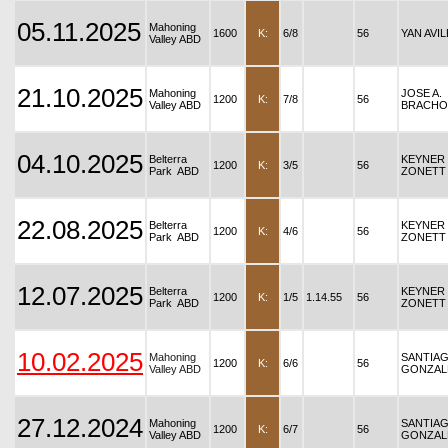
05.11.2025
Mahoning
1600
K:
6/8
56
YAN AVI
Valley ABD
21.10.2025
Mahoning
JOSE A.
1200
K:
7/8
56
Valley ABD
BRACHO
04.10.2025
Belterra
KEYNER
1200
K:
3/5
56
Park ABD
ZONETT
22.08.2025
Belterra
KEYNER
1200
K:
4/6
56
Park ABD
ZONETT
12.07.2025
Belterra
KEYNER
1200
K:
1/5
1.14.55
56
Park ABD
ZONETT
10.02.2025
Mahoning
SANTIA
1200
K:
6/6
56
Valley ABD
GONZAL
27.12.2024
Mahoning
SANTIA
1200
K:
6/7
56
Valley ABD
GONZAL