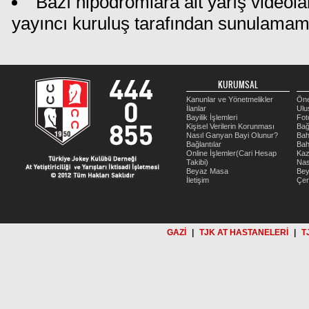
Bazı hipodromlara ait yarış videola
yayıncı kuruluş tarafından sunulamam
KURUMSAL
Kanunlar ve Yönetmelikler
Öne
İlanlar
Ulu
Bayilik İşlemleri
Fot
Kişisel Verilerin Korunması
Bağ
Nasıl Ganyan Bayi Olunur?
Bah
Bağlantılar
Bah
Online İşlemler(Cari Hesap
Kaz
Takibi)
Nas
Beyaz Masa
Be
İletişim
Çer
GAZİ
|
TJK AT HASTANELERİ
|
T