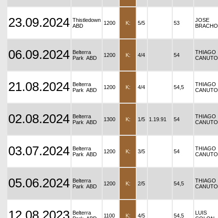
23.09.2024
Thistledown
JOSE
1200
K:
5/5
53
ABD
BRACHO
06.09.2024
Belterra
THIAGO
1200
K:
4/4
54
Park ABD
CANUTO
21.08.2024
Belterra
THIAGO
1200
K:
4/4
54,5
Park ABD
CANUTO
02.08.2024
Belterra
THIAGO
1300
K:
1/5
1.19.91
54
Park ABD
CANUTO
03.07.2024
Belterra
THIAGO
1200
K:
3/5
54
Park ABD
CANUTO
05.06.2024
Belterra
THIAGO
1200
K:
2/5
54,5
Park ABD
CANUTO
12.08.2023
Belterra
LUIS
1100
K:
4/5
54,5