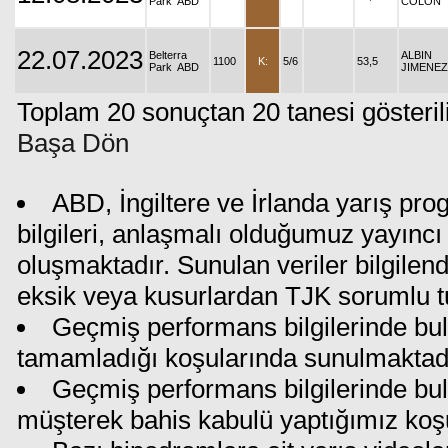
Park ABD
COLON
22.07.2023
Belterra
ALBIN
1100
K:
5/6
53,5
Park ABD
JIMENEZ
Toplam 20 sonuçtan 20 tanesi gösteril
Başa Dön
ABD, İngiltere ve İrlanda yarış pr
bilgileri, anlaşmalı olduğumuz yayıncı 
oluşmaktadır. Sunulan veriler bilgilen
eksik veya kusurlardan TJK sorumlu t
Geçmiş performans bilgilerinde bul
tamamladığı koşularında sunulmaktadı
Geçmiş performans bilgilerinde bu
müşterek bahis kabulü yaptığımız koş