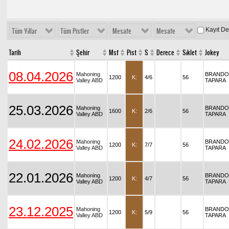
Kayıt D
Tüm Yıllar
Tüm Pistler
Mesafe
Mesafe
Tarih
Şehir
Msf
Pist
S
Derece
Sıklet
Jokey
08.04.2026
Mahoning
BRAND
1200
K:
4/6
56
Valley ABD
TAPARA
25.03.2026
Mahoning
BRAND
1600
K:
2/6
56
Valley ABD
TAPARA
24.02.2026
Mahoning
BRAND
1200
K:
7/7
56
Valley ABD
TAPARA
22.01.2026
Mahoning
BRAND
1200
K:
4/7
56
Valley ABD
TAPARA
23.12.2025
Mahoning
BRAND
1200
K:
5/9
56
Valley ABD
TAPARA