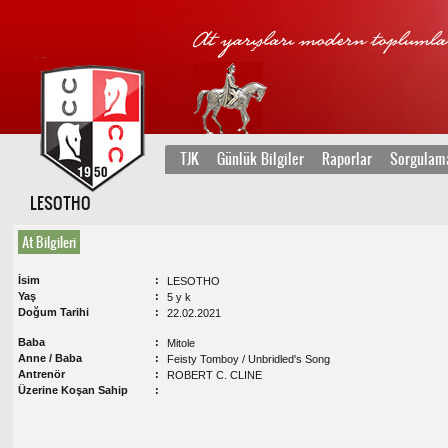
TJK
Günlük Bilgiler
Raporlar
Sorgulam
LESOTHO
At Bilgileri
İsim
LESOTHO
Yaş
5 y k
Doğum Tarihi
22.02.2021
Baba
Mitole
Anne / Baba
Feisty Tomboy / Unbridled's Song
Antrenör
ROBERT C. CLINE
Üzerine Koşan Sahip