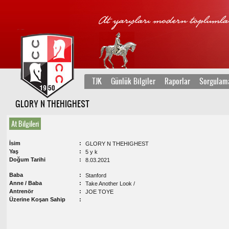
TJK
Günlük Bilgiler
Raporlar
Sorgulam
GLORY N THEHIGHEST
At Bilgileri
İsim
GLORY N THEHIGHEST
Yaş
5 y k
Doğum Tarihi
8.03.2021
Baba
Stanford
Anne / Baba
Take Another Look /
Antrenör
JOE TOYE
Üzerine Koşan Sahip