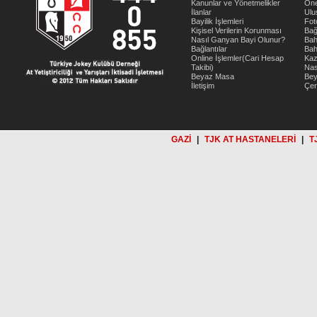
Kanunlar ve Yönetmelikler
Öne
İlanlar
Ulu
Bayilik İşlemleri
Fot
Kişisel Verilerin Korunması
Bağ
Nasıl Ganyan Bayi Olunur?
Bah
Bağlantılar
Bah
Online İşlemler(Cari Hesap
Kaz
Takibi)
Nas
Beyaz Masa
Be
İletişim
Çer
GAZİ
|
TJK AT HASTANELERİ
|
T