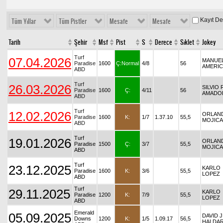
Kayıt D
Tüm Yıllar
Tüm Pistler
Mesafe
Mesafe
Tarih
Şehir
Msf
Pist
S
Derece
Sıklet
Jokey
Turf
07.04.2026
MANUE
Paradise
1600
Ç:Normal
4/8
56
AMERI
ABD
Turf
26.03.2026
SILVIO 
Paradise
1600
Ç:
4/11
56
AMADO
ABD
Turf
12.02.2026
ORLAN
Paradise
1600
K:
1/7
1.37.10
55,5
MOJICA
ABD
Turf
19.01.2026
ORLAN
Paradise
1500
Ç:
3/7
55,5
MOJICA
ABD
Turf
23.12.2025
KARLO
Paradise
1600
K:
3/6
55,5
LOPEZ
ABD
Turf
29.11.2025
KARLO
Paradise
1200
K:
7/9
55,5
LOPEZ
ABD
Emerald
05.09.2025
DAVID J
Downs
1200
K:
1/5
1.09.17
56,5
HALDA