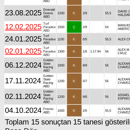
ABD
Emerald
23.08.2025
DAVID J
Downs
1200
K:
2/9
55,5
HALDA
ABD
Turf
12.02.2025
MANUE
Paradise
1500
Ç:
2/9
54
AMERI
ABD
Turf
24.01.2025
Paradise
1100
K:
5/5
55,5
ALEX C
ABD
Turf
02.01.2025
ALEX M.
Paradise
1300
K:
1/6
1.17.94
56
CRUZ
ABD
Golden
06.12.2024
State
ALEXA
1000
K:
8/8
56
Racing
CHAVE
ABD
Golden
17.11.2024
State
ALEXA
1200
K:
5/7
56
Racing
CHAVE
ABD
Golden
02.11.2024
State
ASSAEL
1200
K:
6/6
56
Racing
ESPINO
ABD
04.10.2024
Fresno
ALEXA
1000
K:
2/5
55,5
ABD
CHAVE
Toplam 15 sonuçtan 15 tanesi gösteril