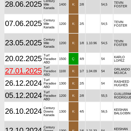
Century
28.06.2025
TEVIN
Mile
1400
K:
2/8
54,5
FOSTER
Kanada
Century
07.06.2025
TEVIN
Mile
1200
K:
2/5
54,5
FOSTER
Kanada
Century
23.05.2025
TEVIN
Mile
1200
K:
1/8
1.10.96
54,5
FOSTER
Kanada
Turf
20.02.2025
KARLO
Paradise
1500
Ç:
4/9
54
LOPEZ
ABD
Turf
27.01.2025
ORLANDO
Paradise
1100
K:
1/7
1.04.09
54
MOJICA
ABD
Turf
26.12.2024
RASHEED
Paradise
1300
K:
2/5
54
HUGHES
ABD
Turf
05.12.2024
GUILLERM
Paradise
1200
K:
2/8
55,5
RODRIGU
ABD
Century
26.10.2024
KEISHAN
Downs
1300
K:
4/5
56,5
BALGOBIN
Kanada
Century
12.10.2024
KEISHAN
Downs
1300
K:
1/6
1.21.33
54