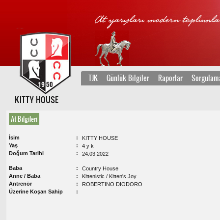
TJK
Günlük Bilgiler
Raporlar
Sorgulam
KITTY HOUSE
At Bilgileri
İsim
KITTY HOUSE
Yaş
4 y k
Doğum Tarihi
24.03.2022
Baba
Country House
Anne / Baba
Kittenistic / Kitten's Joy
Antrenör
ROBERTINO DIODORO
Üzerine Koşan Sahip