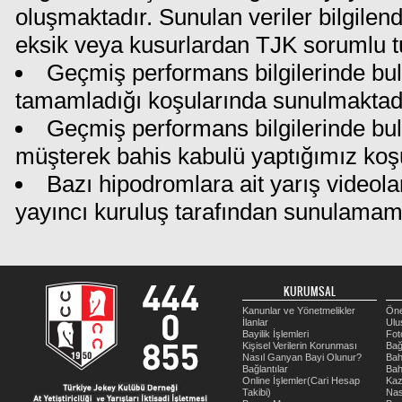
oluşmaktadır. Sunulan veriler bilgilen
eksik veya kusurlardan TJK sorumlu t
Geçmiş performans bilgilerinde bul
tamamladığı koşularında sunulmaktadı
Geçmiş performans bilgilerinde bu
müşterek bahis kabulü yaptığımız koş
Bazı hipodromlara ait yarış videola
yayıncı kuruluş tarafından sunulamam
KURUMSAL
Kanunlar ve Yönetmelikler
Öne
İlanlar
Ulu
Bayilik İşlemleri
Fot
Kişisel Verilerin Korunması
Bağ
Nasıl Ganyan Bayi Olunur?
Bah
Bağlantılar
Bah
Online İşlemler(Cari Hesap
Kaz
Takibi)
Nas