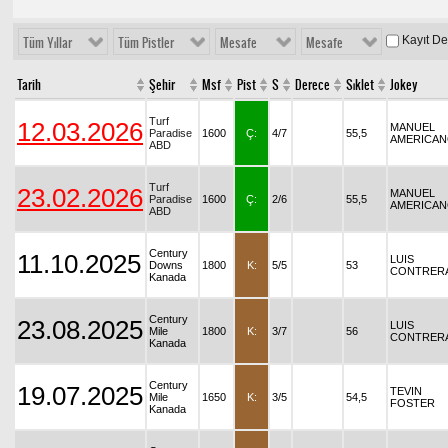
Kayıt D
Tüm Yıllar
Tüm Pistler
Mesafe
Mesafe
Tarih
Şehir
Msf
Pist
S
Derece
Sıklet
Jokey
Turf
12.03.2026
MANUEL
Paradise
1600
Ç:
4/7
55,5
AMERICA
ABD
Turf
23.02.2026
MANUEL
Paradise
1600
Ç:
2/6
55,5
AMERICA
ABD
Century
11.10.2025
LUIS
Downs
1800
K:
5/5
53
CONTRER
Kanada
Century
23.08.2025
LUIS
Mile
1800
K:
3/7
56
CONTRER
Kanada
Century
19.07.2025
TEVIN
Mile
1650
K:
3/5
54,5
FOSTER
Kanada