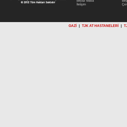
Beyaz Masa
Be
İletişim
Çer
GAZİ
|
TJK AT HASTANELERİ
|
T