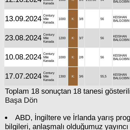
BALGOBIN
Kanada
Century
13.09.2024
KEISHAN
Mile
1000
K:
3/8
56
BALGOBIN
Kanada
Century
23.08.2024
KEISHAN
Mile
1200
K:
3/7
56
BALGOBIN
Kanada
Century
10.08.2024
KEISHAN
Mile
1000
K:
2/8
56
BALGOBIN
Kanada
Century
17.07.2024
KEISHAN
Mile
1300
K:
3/6
55,5
BALGOBIN
Kanada
Toplam 18 sonuçtan 18 tanesi gösteril
Başa Dön
ABD, İngiltere ve İrlanda yarış pr
bilgileri, anlaşmalı olduğumuz yayıncı 