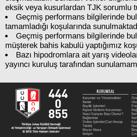
eksik veya kusurlardan TJK sorumlu t
Geçmiş performans bilgilerinde bul
tamamladığı koşularında sunulmaktadı
Geçmiş performans bilgilerinde bu
müşterek bahis kabulü yaptığımız koş
Bazı hipodromlara ait yarış videola
yayıncı kuruluş tarafından sunulamam
KURUMSAL
Kanunlar ve Yönetmelikler
Öne
İlanlar
Ulu
Bayilik İşlemleri
Fot
Kişisel Verilerin Korunması
Bağ
Nasıl Ganyan Bayi Olunur?
Bah
Bağlantılar
Bah
Online İşlemler(Cari Hesap
Kaz
Takibi)
Nas
Beyaz Masa
Be
İletişim
Çer