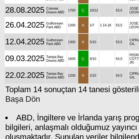
28.08.2025
Colonial
JOSE 
1700
Ç:
10/12
53,5
Downs ABD
LEON
26.04.2025
Gulfstream
JOSE 
1200
K:
1/7
1.14.18
53,5
Park ABD
LEON
12.04.2025
Gulfstream
CIPR
1300
K:
5/10
53,5
Park ABD
GIL
PEDR
09.03.2025
Tampa Bay
1600
Ç:
9/10
54,5
COTT
Downs ABD
JR.
22.02.2025
Tampa Bay
CIPR
1200
K:
2/10
54,5
Downs ABD
GIL
Toplam 14 sonuçtan 14 tanesi gösteril
Başa Dön
ABD, İngiltere ve İrlanda yarış pr
bilgileri, anlaşmalı olduğumuz yayıncı 
oluşmaktadır. Sunulan veriler bilgilen