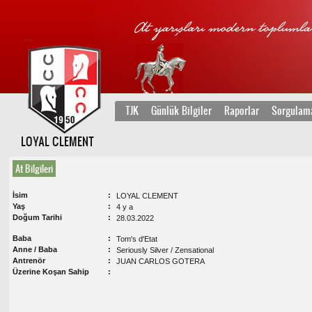
TJK
Günlük Bilgiler
Raporlar
Sorgulam
LOYAL CLEMENT
At Bilgileri
İsim
LOYAL CLEMENT
Yaş
4 y a
Doğum Tarihi
28.03.2022
Baba
Tom's d'Etat
Anne / Baba
Seriously Silver / Zensational
Antrenör
JUAN CARLOS GOTERA
Üzerine Koşan Sahip