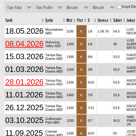
Kayıt D
Tüm Yıllar
Tüm Pistler
Mesafe
Mesafe
Tarih
Şehir
Msf
Pist
S
Derece
Sıklet
Jokey
18.05.2026
Mountaineer
LUIS
1100
K:
1/6
1.06.76
54,5
ABD
NEG
LUIS
08.04.2026
Mahoning
1200
K:
1/6
56
ALBE
Valley ABD
BATIS
15.03.2026
Tampa Bay
GADDI
1300
K:
8/8
53,5
Downs ABD
MART
01.03.2026
Tampa Bay
GADDI
1200
K:
3/8
53,5
Downs ABD
MART
28.01.2026
Tampa Bay
ANGE
1200
K:
6/10
53,5
Downs ABD
MORA
11.01.2026
Tampa Bay
ANGE
1400
K:
7/9
53,5
Downs ABD
MORA
26.12.2025
Tampa Bay
ANGE
1200
K:
7/12
53,5
Downs ABD
MORA
IVAN
03.10.2025
Gulfstream
1200
K:
0/7
54,5
PIME
Park ABD
JR.
11.09.2025
Colonial
JOSE 
1200
K:
6/10
55
Downs ABD
LEON