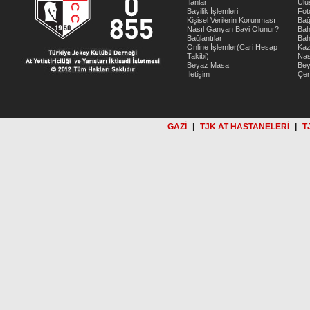
İlanlar
Ulu
Bayilik İşlemleri
Fot
Kişisel Verilerin Korunması
Bağ
Nasıl Ganyan Bayi Olunur?
Bah
Bağlantılar
Bah
Online İşlemler(Cari Hesap
Kaz
Takibi)
Nas
Beyaz Masa
Be
İletişim
Çer
GAZİ
|
TJK AT HASTANELERİ
|
T