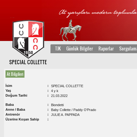
TJK
Günlük Bilgiler
Raporlar
Sorgulam
SPECIAL COLLETTE
At Bilgileri
İsim
SPECIAL COLLETTE
Yaş
4 y k
Doğum Tarihi
21.03.2022
Baba
Biondetti
Anne / Baba
Baby Collette / Paddy O'Prado
Antrenör
JULIE A. PAPPADA
Üzerine Koşan Sahip