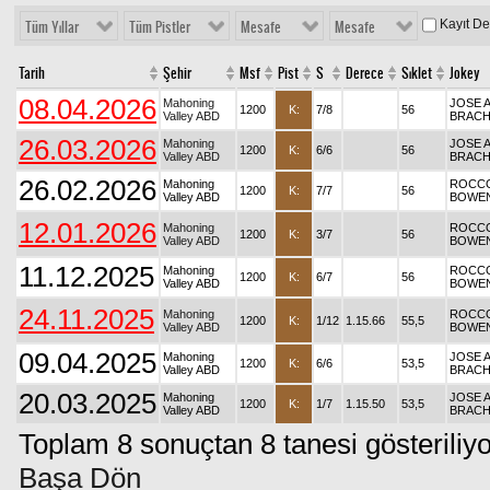
Kayıt D
Tüm Yıllar
Tüm Pistler
Mesafe
Mesafe
Tarih
Şehir
Msf
Pist
S
Derece
Sıklet
Jokey
08.04.2026
Mahoning
JOSE A
1200
K:
7/8
56
Valley ABD
BRAC
26.03.2026
Mahoning
JOSE A
1200
K:
6/6
56
Valley ABD
BRAC
26.02.2026
Mahoning
ROCC
1200
K:
7/7
56
Valley ABD
BOWE
12.01.2026
Mahoning
ROCC
1200
K:
3/7
56
Valley ABD
BOWE
11.12.2025
Mahoning
ROCC
1200
K:
6/7
56
Valley ABD
BOWE
24.11.2025
Mahoning
ROCC
1200
K:
1/12
1.15.66
55,5
Valley ABD
BOWE
09.04.2025
Mahoning
JOSE A
1200
K:
6/6
53,5
Valley ABD
BRAC
20.03.2025
Mahoning
JOSE A
1200
K:
1/7
1.15.50
53,5
Valley ABD
BRAC
Toplam 8 sonuçtan 8 tanesi gösteriliyo
Başa Dön