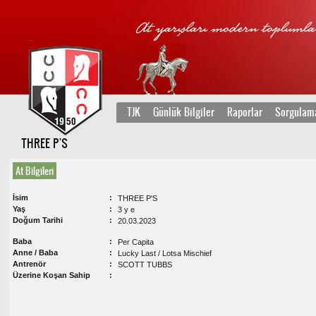
TJK
Günlük Bilgiler
Raporlar
Sorgulam
THREE P'S
At Bilgileri
İsim
THREE P'S
Yaş
3 y e
Doğum Tarihi
20.03.2023
Baba
Per Capita
Anne / Baba
Lucky Last / Lotsa Mischief
Antrenör
SCOTT TUBBS
Üzerine Koşan Sahip