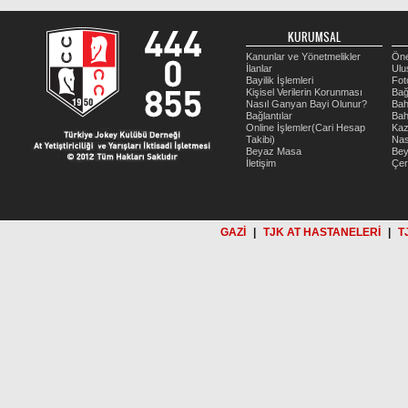
KURUMSAL
Kanunlar ve Yönetmelikler
Öne
İlanlar
Ulu
Bayilik İşlemleri
Fot
Kişisel Verilerin Korunması
Bağ
Nasıl Ganyan Bayi Olunur?
Bah
Bağlantılar
Bah
Online İşlemler(Cari Hesap
Kaz
Takibi)
Nas
Beyaz Masa
Be
İletişim
Çer
GAZİ
|
TJK AT HASTANELERİ
|
T