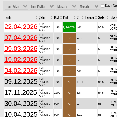
Kayıt D
Tüm Yıllar
Tüm Pistler
Mesafe
Mesafe
Tarih
Şehir
Msf
Pist
S
Derece
Sıklet
Jokey
Turf
22.04.2026
KAR
Paradise
1000
Ç:Normal
6/9
54,5
LOP
ABD
Turf
07.04.2026
GLEN
Paradise
1300
K:
7/10
55
COR
ABD
Turf
09.03.2026
GLEN
Paradise
1300
K:
5/7
55
COR
ABD
Turf
19.02.2026
GLEN
Paradise
1600
K:
5/7
55
COR
ABD
Turf
04.02.2026
GLEN
Paradise
1200
K:
4/9
55
COR
ABD
Turf
09.12.2025
GLEN
Paradise
1200
K:
11/11
54,5
COR
ABD
Turf
17.11.2025
GLEN
Paradise
1200
K:
5/8
54,5
COR
ABD
Turf
30.04.2025
LUIS 
Paradise
900
K:
2/7
55
VALE
ABD
Turf
10.04.2025
LUIS 
Paradise
900
K:
8/10
55
VALE