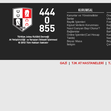
KURUMSAL
Kanunlar ve Yönetmelikler
Öne
İlanlar
Ulu
Bayilik İşlemleri
Fot
Kişisel Verilerin Korunması
Bağ
Nasıl Ganyan Bayi Olunur?
Bah
Bağlantılar
Bah
Online İşlemler(Cari Hesap
Kaz
Takibi)
Nas
Beyaz Masa
Be
İletişim
Çer
GAZİ
|
TJK AT HASTANELERİ
|
T