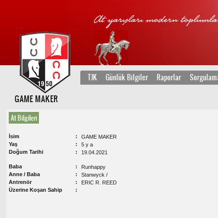
TJK
Günlük Bilgiler
Raporlar
Sorgulam
GAME MAKER
At Bilgileri
İsim
GAME MAKER
Yaş
5 y a
Doğum Tarihi
19.04.2021
Baba
Runhappy
Anne / Baba
Stanwyck /
Antrenör
ERIC R. REED
Üzerine Koşan Sahip