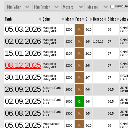
Kayıt D
Tüm Yıllar
Tüm Pistler
Mesafe
Mesafe
Tarih
Şehir
Msf
Pist
S
Derece
Sıklet
Joke
05.03.2026
Mahoning
CHA
1200
K:
5/10
56
Valley ABD
OLI
02.02.2026
Mahoning
CHA
1200
K:
1/8
1.05.18
57
Valley ABD
OLI
15.01.2026
Mahoning
CHA
1100
K:
2/10
57
Valley ABD
OLI
08.12.2025
Mahoning
CHA
1200
K:
2/8
57
Valley ABD
OLI
30.10.2025
Mahoning
DAVI
1200
K:
2/7
57
Valley ABD
HAL
26.09.2025
Belterra Park
JOH
1600
K:
4/6
56,5
ABD
MCK
02.09.2025
Belterra Park
JOH
1000
Ç:
5/8
56,5
ABD
MCK
06.08.2025
Belterra Park
JOH
1300
K:
3/5
56,5
ABD
MCK
05.05.2025
Mountaineer
CHA
1200
K:
5/10
56
ABD
OLI