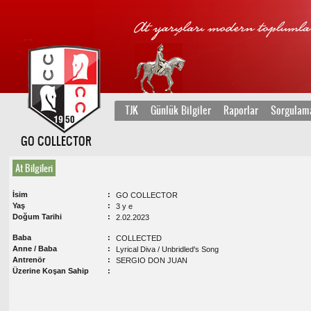
TJK
Günlük Bilgiler
Raporlar
Sorgulam
GO COLLECTOR
At Bilgileri
İsim
GO COLLECTOR
Yaş
3 y e
Doğum Tarihi
2.02.2023
Baba
COLLECTED
Anne / Baba
Lyrical Diva / Unbridled's Song
Antrenör
SERGIO DON JUAN
Üzerine Koşan Sahip