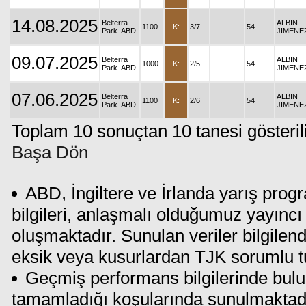
14.08.2025
Belterra
ALBIN
1100
K:
3/7
54
Park ABD
JIMENE
09.07.2025
Belterra
ALBIN
1000
K:
2/5
54
Park ABD
JIMENE
07.06.2025
Belterra
ALBIN
1100
K:
2/6
54
Park ABD
JIMENE
Toplam 10 sonuçtan 10 tanesi gösteril
Başa Dön
ABD, İngiltere ve İrlanda yarış prog
bilgileri, anlaşmalı olduğumuz yayıncı 
oluşmaktadır. Sunulan veriler bilgilen
eksik veya kusurlardan TJK sorumlu t
Geçmiş performans bilgilerinde bulun
tamamladığı koşularında sunulmaktadı