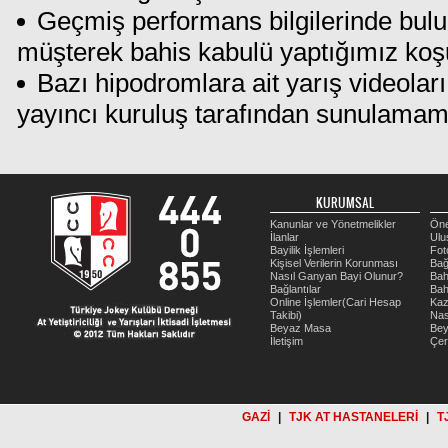
Geçmiş performans bilgilerinde bul
müşterek bahis kabulü yaptığımız koş
Bazı hipodromlara ait yarış videoları
yayıncı kuruluş tarafından sunulamam
KURUMSAL
Kanunlar ve Yönetmelikler
Öne
İlanlar
Ulu
Bayilik İşlemleri
Fot
Kişisel Verilerin Korunması
Bağ
Nasıl Ganyan Bayi Olunur?
Bah
Bağlantılar
Bah
Online İşlemler(Cari Hesap
Kaz
Takibi)
Nas
Beyaz Masa
Be
İletişim
Çer
GAZİ
|
TJK AT HASTANELERİ
|
T