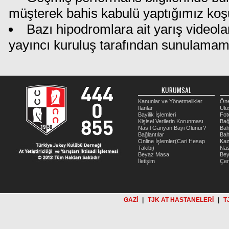
müşterek bahis kabulü yaptığımız koş
Bazı hipodromlara ait yarış videola
yayıncı kuruluş tarafından sunulamam
KURUMSAL
Kanunlar ve Yönetmelikler
Öne
İlanlar
Ulu
Bayilik İşlemleri
Fot
Kişisel Verilerin Korunması
Bağ
Nasıl Ganyan Bayi Olunur?
Bah
Bağlantılar
Bah
Online İşlemler(Cari Hesap
Kaz
Takibi)
Nas
Beyaz Masa
Be
İletişim
Çer
GAZİ
|
TJK AT HASTANELERİ
|
T