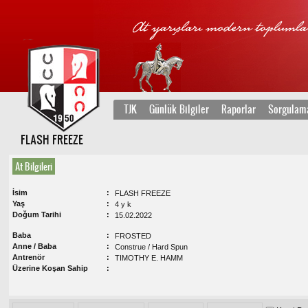
TJK
Günlük Bilgiler
Raporlar
Sorgulam
FLASH FREEZE
At Bilgileri
İsim
FLASH FREEZE
Yaş
4 y k
Doğum Tarihi
15.02.2022
Baba
FROSTED
Anne / Baba
Construe / Hard Spun
Antrenör
TIMOTHY E. HAMM
Üzerine Koşan Sahip