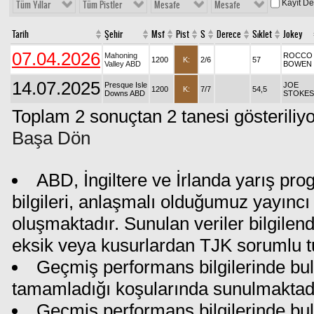
Kayıt D
Tüm Yıllar
Tüm Pistler
Mesafe
Mesafe
Tarih
Şehir
Msf
Pist
S
Derece
Sıklet
Jokey
07.04.2026
Mahoning
ROCCO
1200
K:
2/6
57
Valley ABD
BOWEN
14.07.2025
Presque Isle
JOE
1200
K:
7/7
54,5
Downs ABD
STOKES
Toplam 2 sonuçtan 2 tanesi gösteriliyo
Başa Dön
ABD, İngiltere ve İrlanda yarış pr
bilgileri, anlaşmalı olduğumuz yayıncı 
oluşmaktadır. Sunulan veriler bilgilen
eksik veya kusurlardan TJK sorumlu t
Geçmiş performans bilgilerinde bul
tamamladığı koşularında sunulmaktadı
Geçmiş performans bilgilerinde bu