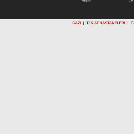
İletişim
Çer
GAZİ
|
TJK AT HASTANELERİ
|
T