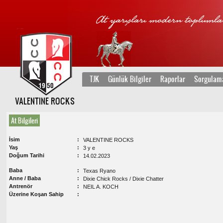
TJK
Günlük Bilgiler
Raporlar
Sorgulam
VALENTINE ROCKS
At Bilgileri
İsim
VALENTINE ROCKS
Yaş
3 y e
Doğum Tarihi
14.02.2023
Baba
Texas Ryano
Anne / Baba
Dixie Chick Rocks / Dixie Chatter
Antrenör
NEIL A. KOCH
Üzerine Koşan Sahip