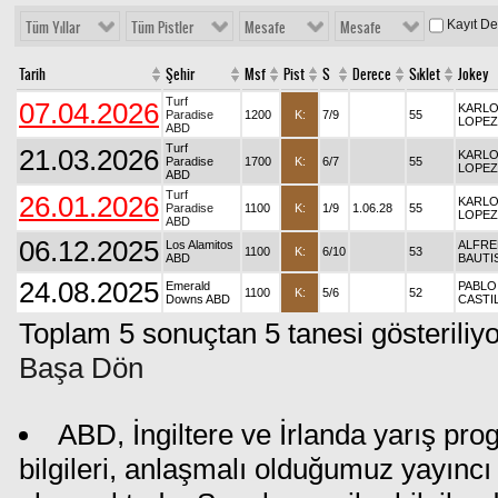
Kayıt D
Tüm Yıllar
Tüm Pistler
Mesafe
Mesafe
Tarih
Şehir
Msf
Pist
S
Derece
Sıklet
Jokey
Turf
07.04.2026
KARL
Paradise
1200
K:
7/9
55
LOPEZ
ABD
Turf
21.03.2026
KARL
Paradise
1700
K:
6/7
55
LOPEZ
ABD
Turf
26.01.2026
KARL
Paradise
1100
K:
1/9
1.06.28
55
LOPEZ
ABD
06.12.2025
Los Alamitos
ALFRE
1100
K:
6/10
53
ABD
BAUTI
24.08.2025
Emerald
PABLO 
1100
K:
5/6
52
Downs ABD
CASTI
Toplam 5 sonuçtan 5 tanesi gösteriliyo
Başa Dön
ABD, İngiltere ve İrlanda yarış pr
bilgileri, anlaşmalı olduğumuz yayıncı 