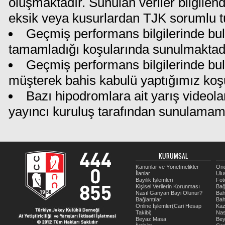
oluşmaktadır. Sunulan veriler bilgilen
eksik veya kusurlardan TJK sorumlu t
Geçmiş performans bilgilerinde bul
tamamladığı koşularında sunulmaktadı
Geçmiş performans bilgilerinde bu
müşterek bahis kabulü yaptığımız koş
Bazı hipodromlara ait yarış videola
yayıncı kuruluş tarafından sunulamam
KURUMSAL
Kanunlar ve Yönetmelikler
Öne
İlanlar
Ulu
Bayilik İşlemleri
Fot
Kişisel Verilerin Korunması
Bağ
Nasıl Ganyan Bayi Olunur?
Bah
Bağlantılar
Bah
Online İşlemler(Cari Hesap
Kaz
Takibi)
Nas
Beyaz Masa
Be