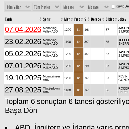
Kayıt D
Tüm Yıllar
Tüm Pistler
Mesafe
Mesafe
Tarih
Şehir
Msf
Pist
S
Derece
Sıklet
Jokey
07.04.2026
Mahoning
JASON
1200
K:
1/6
57
Valley ABD
SIMPS
23.02.2026
Mahoning
JEFFE
1100
K:
3/7
55
Valley ABD
SKERR
05.02.2026
Mahoning
JASON
1200
K:
4/7
57
Valley ABD
SIMPS
07.01.2026
Mahoning
JASON
1200
K:
2/9
57
Valley ABD
SIMPS
19.10.2025
Mountaineer
KEVIN
1200
K:
7/7
57
ABD
GONZ
27.08.2025
Thistledown
ROBER
1100
K:
7/7
56
ABD
PEREZ
Toplam 6 sonuçtan 6 tanesi gösteriliyo
Başa Dön
ABD, İngiltere ve İrlanda yarış pr