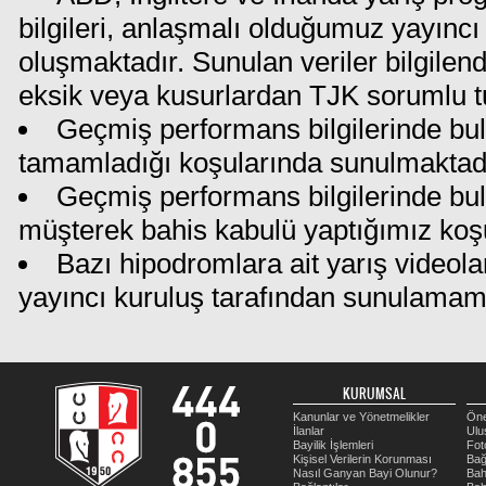
bilgileri, anlaşmalı olduğumuz yayıncı 
oluşmaktadır. Sunulan veriler bilgilen
eksik veya kusurlardan TJK sorumlu t
Geçmiş performans bilgilerinde bul
tamamladığı koşularında sunulmaktadı
Geçmiş performans bilgilerinde bu
müşterek bahis kabulü yaptığımız koş
Bazı hipodromlara ait yarış videola
yayıncı kuruluş tarafından sunulamam
KURUMSAL
Kanunlar ve Yönetmelikler
Öne
İlanlar
Ulu
Bayilik İşlemleri
Fot
Kişisel Verilerin Korunması
Bağ
Nasıl Ganyan Bayi Olunur?
Bah