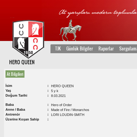
TJK
Günlük Bilgiler
Raporlar
Sorgulam
HERO QUEEN
At Bilgileri
İsim
HERO QUEEN
Yaş
5 y k
Doğum Tarihi
8.03.2021
Baba
Hero of Order
Anne / Baba
Made of Fire / Monarchos
Antrenör
LORI LOUDIN-SMITH
Üzerine Koşan Sahip