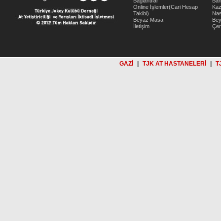
Bağlantılar
Bah
Online İşlemler(Cari Hesap
Kaz
Takibi)
Nas
Beyaz Masa
Be
İletişim
Çer
GAZİ
|
TJK AT HASTANELERİ
|
T