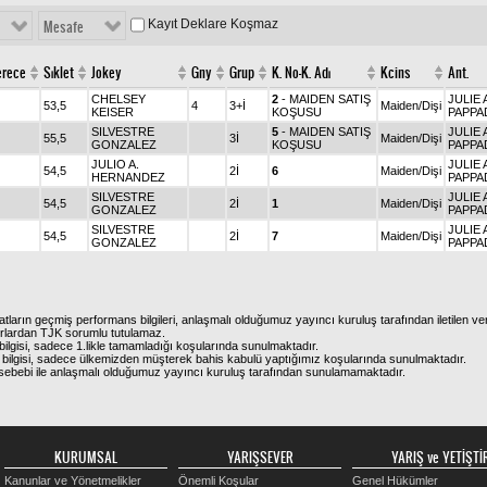
Kayıt Deklare Koşmaz
Mesafe
erece
Sıklet
Jokey
Gny
Grup
K. No-K. Adı
Kcins
Ant.
CHELSEY
2
- MAIDEN SATIŞ
JULIE 
53,5
4
3+İ
Maiden/Dişi
KEISER
KOŞUSU
PAPPA
SILVESTRE
5
- MAIDEN SATIŞ
JULIE 
55,5
3İ
Maiden/Dişi
GONZALEZ
KOŞUSU
PAPPA
JULIO A.
JULIE 
54,5
2İ
6
Maiden/Dişi
HERNANDEZ
PAPPA
SILVESTRE
JULIE 
54,5
2İ
1
Maiden/Dişi
GONZALEZ
PAPPA
SILVESTRE
JULIE 
54,5
2İ
7
Maiden/Dişi
GONZALEZ
PAPPA
atların geçmiş performans bilgileri, anlaşmalı olduğumuz yayıncı kuruluş tarafından iletilen ver
urlardan TJK sorumlu tutulamaz.
ilgisi, sadece 1.likle tamamladığı koşularında sunulmaktadır.
bilgisi, sadece ülkemizden müşterek bahis kabulü yaptığımız koşularında sunulmaktadır.
arı sebebi ile anlaşmalı olduğumuz yayıncı kuruluş tarafından sunulamamaktadır.
KURUMSAL
YARIŞSEVER
YARIŞ ve YETİŞTİR
Kanunlar ve Yönetmelikler
Önemli Koşular
Genel Hükümler