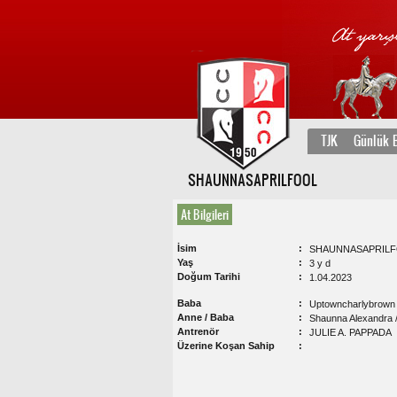
TJK
Günlük B
SHAUNNASAPRILFOOL
At Bilgileri
İsim
SHAUNNASAPRIL
Yaş
3 y d
Doğum Tarihi
1.04.2023
Baba
Uptowncharlybrown
Anne / Baba
Shaunna Alexandra /
Antrenör
JULIE A. PAPPADA
Üzerine Koşan Sahip