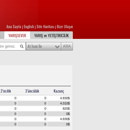
Ana Sayfa
English
Site Haritası
Bize Ulaşın
|
|
|
L
YARIŞSEVER
YARIŞ ve YETİŞTİRİCİLİK
At İsmi İle
2’ncilik
3’üncülük
Kazanç
0
0
4.830
$
0
0
4.010
$
0
0
820
$
0
0
0
$
0
0
4.830
$
0
0
0
$