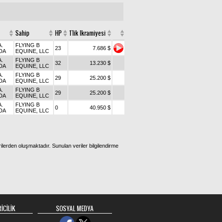
Sahip
HP
1'lik Ikramiyesi
A.
FLYING B
23
7.686 $
DA
EQUINE, LLC
A.
FLYING B
32
13.230 $
DA
EQUINE, LLC
A.
FLYING B
29
25.200 $
DA
EQUINE, LLC
A.
FLYING B
29
25.200 $
DA
EQUINE, LLC
A.
FLYING B
0
40.950 $
DA
EQUINE, LLC
ilerden oluşmaktadır. Sunulan veriler bilgilendirme
İCİLİK
SOSYAL MEDYA