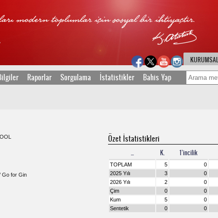
KURUMSA
ilgiler
Raporlar
Sorgulama
İstatistikler
Bahis Yap
Özet İstatistikleri
FOOL
...
K.
1’incilik
TOPLAM
5
0
2025 Yılı
3
0
 Go for Gin
2026 Yılı
2
0
Çim
0
0
Kum
5
0
Sentetik
0
0