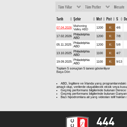
Tüm Yıllar
Tüm Pistler
Mesafe
Tarih
Şehir
Msf
Pist
S
D
Mahoning
07.04.2026
1200
K:
4/6
Valley ABD
Philadelphia
17.02.2026
1200
K:
7/8
ABD
Philadelphia
05.11.2025
1200
K:
5/8
ABD
Philadelphia
13.10.2025
1100
K:
4/7
ABD
Philadelphia
19.09.2025
1100
K:
9/13
ABD
Toplam 5 sonuçtan 5 tanesi gösteriliyor
Başa Dön
ABD, İngiltere ve İrlanda yarış programlarındaki 
amaçlı olup, verilerde oluşabilecek eksik veya kus
Geçmiş performans bilgilerinde bulunan Derece b
Geçmiş performans bilgilerinde bulunan Ganyan 
Bazı hipodromlara ait yarış videoları telif hakl