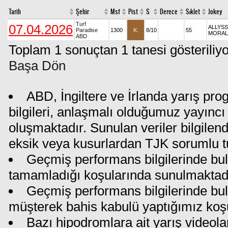
Tarih
Şehir
Msf
Pist
S
Derece
Sıklet
Jokey
Turf
07.04.2026
ALLYSS
Paradise
1300
K:
8/10
55
MORAL
ABD
Toplam 1 sonuçtan 1 tanesi gösteriliyo
Başa Dön
ABD, İngiltere ve İrlanda yarış pr
bilgileri, anlaşmalı olduğumuz yayıncı 
oluşmaktadır. Sunulan veriler bilgilen
eksik veya kusurlardan TJK sorumlu t
Geçmiş performans bilgilerinde bul
tamamladığı koşularında sunulmaktadı
Geçmiş performans bilgilerinde bu
müşterek bahis kabulü yaptığımız koş
Bazı hipodromlara ait yarış videola