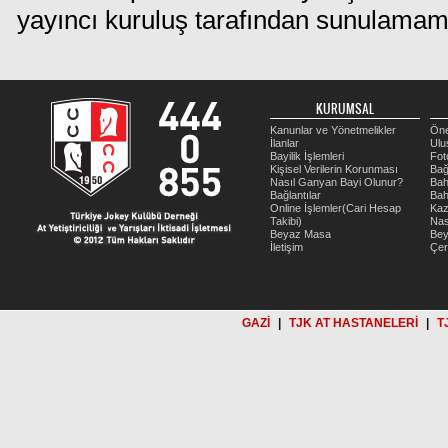
yayıncı kuruluş tarafından sunulamam
KURUMSAL
Kanunlar ve Yönetmelikler
Öne
İlanlar
Ulu
Bayilik İşlemleri
Fot
Kişisel Verilerin Korunması
Bağ
Nasıl Ganyan Bayi Olunur?
Bah
Bağlantılar
Bah
Online İşlemler(Cari Hesap
Kaz
Takibi)
Nas
Beyaz Masa
Be
İletişim
Çer
GAZİ
|
TJK AT HASTANELERİ
|
T