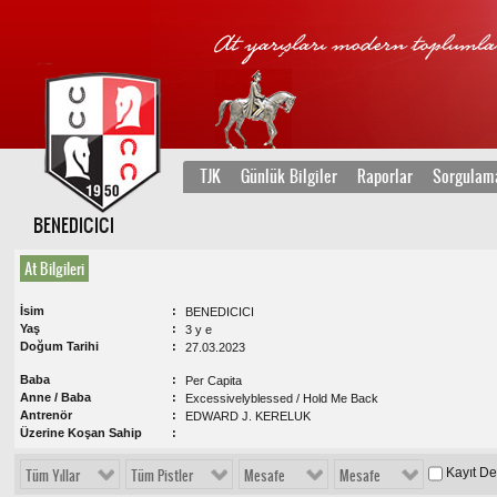
TJK
Günlük Bilgiler
Raporlar
Sorgulam
BENEDICICI
At Bilgileri
İsim
BENEDICICI
Yaş
3 y e
Doğum Tarihi
27.03.2023
Baba
Per Capita
Anne / Baba
Excessivelyblessed / Hold Me Back
Antrenör
EDWARD J. KERELUK
Üzerine Koşan Sahip
Kayıt D
Tüm Yıllar
Tüm Pistler
Mesafe
Mesafe