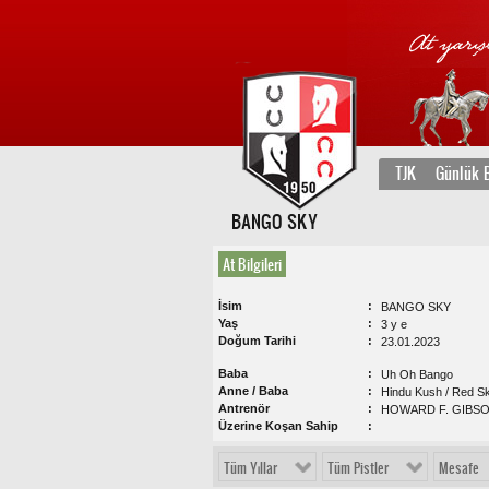
TJK
Günlük B
BANGO SKY
At Bilgileri
İsim
BANGO SKY
Yaş
3 y e
Doğum Tarihi
23.01.2023
Baba
Uh Oh Bango
Anne / Baba
Hindu Kush / Red S
Antrenör
HOWARD F. GIBS
Üzerine Koşan Sahip
Tüm Yıllar
Tüm Pistler
Mesafe