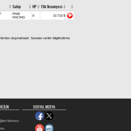
Sahip
HP
1'lik Ikramiyesi
F.
PNW
0
10.710 $
RACING
ilerden oluşmaktadır. Sunulan veriler bilgilendirme
İCİLİK
SOSYAL MEDYA
ğitim Merkezi
rmu