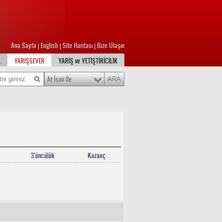
Ana Sayfa
English
Site Haritası
Bize Ulaşın
|
|
|
L
YARIŞSEVER
YARIŞ ve YETİŞTİRİCİLİK
At İsmi İle
3’üncülük
Kazanç