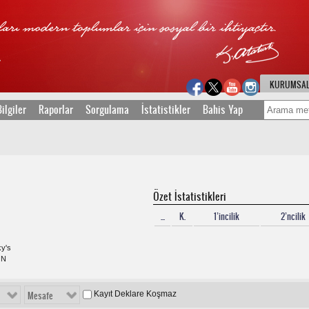
KURUMSA
ilgiler
Raporlar
Sorgulama
İstatistikler
Bahis Yap
Özet İstatistikleri
...
K.
1’incilik
2’ncilik
ky's
ON
Kayıt Deklare Koşmaz
Mesafe