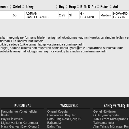
erece
Sıklet
Jokey
Gny
Grup
K. No-K. Adı
Kcins
Ant.
ADRIAN
6
-
HOWARD 
55
2,95
3İ
Maiden
CASTELLANOS
CLAIMING
GIBSON
atların geçmiş performans bilgileri, anlaşmalı olduğumuz yayıncı kuruluş tarafından iletilen ver
urlardan TJK sorumlu tutulamaz.
ilgisi, sadece 1.likle tamamladığı koşularında sunulmaktadır.
bilgisi, sadece ülkemizden müşterek bahis kabulü yaptığımız koşularında sunulmaktadır.
arı sebebi ile anlaşmalı olduğumuz yayıncı kuruluş tarafından sunulamamaktadır.
KURUMSAL
YARIŞSEVER
YARIŞ ve YETİŞTİR
Kanunlar ve Yönetmelikler
Önemli Koşular
Genel Hükümler
İlanlar
Uluslararası Koşular
O Bir Şampiyondu
Bayilik İşlemleri
Foto-Finiş Nasıl Çalışır?
TJK Ekrem Kurt Apranti E
Kişisel Verilerin Korunması
Bağlantılar
Talimatnameler
Nasıl Ganyan Bayi Olunur?
Bahis Yap
Ahır Tahsis Müracaat Fo