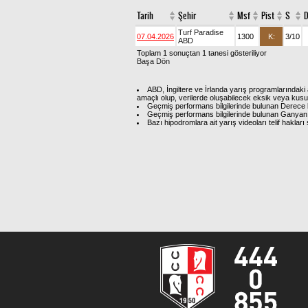
Tarih
Şehir
Msf
Pist
S
D
Turf Paradise
07.04.2026
1300
K:
3/10
ABD
Toplam 1 sonuçtan 1 tanesi gösteriliyor
Başa Dön
ABD, İngiltere ve İrlanda yarış programlarındaki 
amaçlı olup, verilerde oluşabilecek eksik veya kus
Geçmiş performans bilgilerinde bulunan Derece b
Geçmiş performans bilgilerinde bulunan Ganyan 
Bazı hipodromlara ait yarış videoları telif hakl