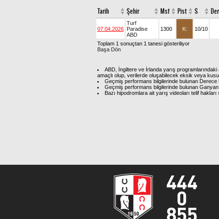
Tarih
Şehir
Msf
Pist
S
De
Turf
07.04.2026
Paradise
1300
K:
10/10
ABD
Toplam 1 sonuçtan 1 tanesi gösteriliyor
Başa Dön
ABD, İngiltere ve İrlanda yarış programlarındaki 
amaçlı olup, verilerde oluşabilecek eksik veya kus
Geçmiş performans bilgilerinde bulunan Derece b
Geçmiş performans bilgilerinde bulunan Ganyan 
Bazı hipodromlara ait yarış videoları telif hakl