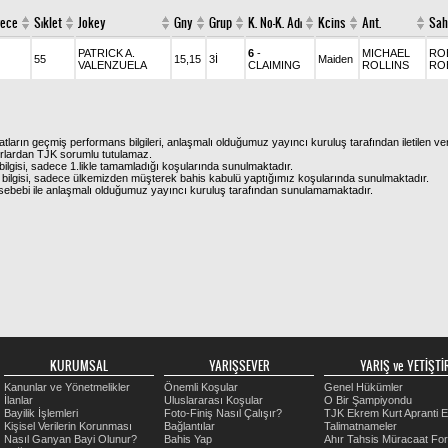
rece
Sıklet
Jokey
Gny
Grup
K. No-K. Adı
Kcins
Ant.
Sah
PATRICK A.
6
-
MICHAEL
RO
55
15,15
3İ
Maiden
VALENZUELA
CLAIMING
ROLLINS
RO
atların geçmiş performans bilgileri, anlaşmalı olduğumuz yayıncı kuruluş tarafından iletilen ver
urlardan TJK sorumlu tutulamaz.
ilgisi, sadece 1.likle tamamladığı koşularında sunulmaktadır.
bilgisi, sadece ülkemizden müşterek bahis kabulü yaptığımız koşularında sunulmaktadır.
arı sebebi ile anlaşmalı olduğumuz yayıncı kuruluş tarafından sunulamamaktadır.
KURUMSAL
YARIŞSEVER
YARIŞ ve YETİŞTİR
Kanunlar ve Yönetmelikler
Önemli Koşular
Genel Hükümler
İlanlar
Uluslararası Koşular
O Bir Şampiyondu
Bayilik İşlemleri
Foto-Finiş Nasıl Çalışır?
TJK Ekrem Kurt Apranti E
Kişisel Verilerin Korunması
Bağlantılar
Talimatnameler
Nasıl Ganyan Bayi Olunur?
Bahis Yap
Ahır Tahsis Müracaat Fo