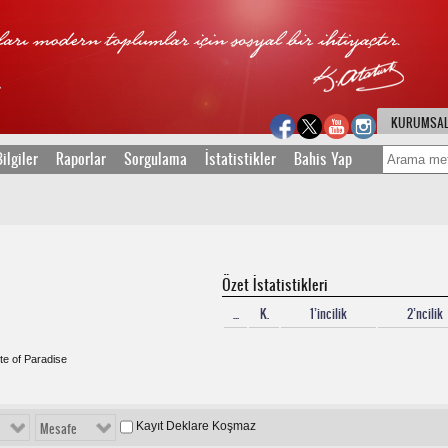
KURUMSA
ilgiler
Raporlar
Sorgulama
İstatistikler
Bahis Yap
Özet İstatistikleri
...
K.
1’incilik
2’ncilik
te of Paradise
Kayıt Deklare Koşmaz
Mesafe