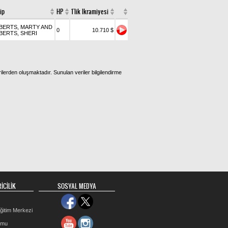
ip
HP
1'lik Ikramiyesi
BERTS, MARTY AND
0
10.710 $
BERTS, SHERI
ilerden oluşmaktadır. Sunulan veriler bilgilendirme
İCİLİK
SOSYAL MEDYA
ğitim Merkezi
rmu