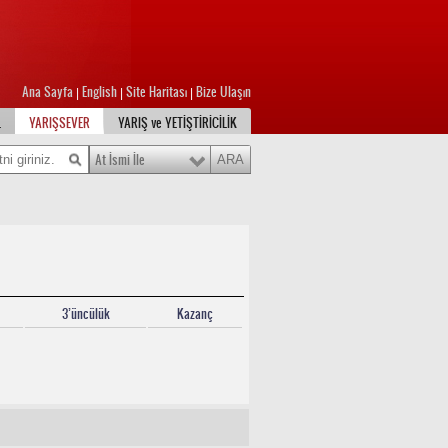
Ana Sayfa
English
Site Haritası
Bize Ulaşın
|
|
|
L
YARIŞSEVER
YARIŞ ve YETİŞTİRİCİLİK
At İsmi İle
3’üncülük
Kazanç