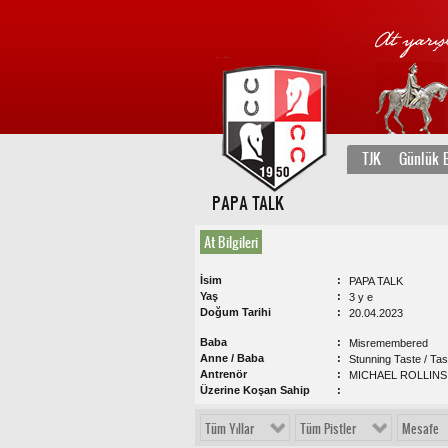
TJK
Günlük B
PAPA TALK
At Bilgileri
İsim
PAPA TALK
Yaş
3 y e
Doğum Tarihi
20.04.2023
Baba
Misremembered
Anne / Baba
Stunning Taste / Tas
Antrenör
MICHAEL ROLLINS
Üzerine Koşan Sahip
Tüm Yıllar
Tüm Pistler
Mesafe