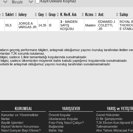
Kayıt Deklare Koşmaz
Mesafe
e
Sıklet
Jokey
Gny
Grup
K. No-K. Adı
Kcins
Ant.
Sahip
3
- MAIDEN
EDWARD J
ROYAL 
JORGE A
55,5
14,35
3İ
SATIŞ
Maiden
COLETTI,
THOROU
VARGAS JR
KOŞUSU
JR
E STABL
atların geçmiş performans bilgileri, anlaşmalı olduğumuz yayıncı kuruluş tarafından iletilen ver
urlardan TJK sorumlu tutulamaz.
ilgisi, sadece 1.likle tamamladığı koşularında sunulmaktadır.
bilgisi, sadece ülkemizden müşterek bahis kabulü yaptığımız koşularında sunulmaktadır.
arı sebebi ile anlaşmalı olduğumuz yayıncı kuruluş tarafından sunulamamaktadır.
KURUMSAL
YARIŞSEVER
YARIŞ ve YETİŞTİR
Kanunlar ve Yönetmelikler
Önemli Koşular
Genel Hükümler
İlanlar
Uluslararası Koşular
O Bir Şampiyondu
Bayilik İşlemleri
Foto-Finiş Nasıl Çalışır?
TJK Ekrem Kurt Apranti E
Kişisel Verilerin Korunması
Bağlantılar
Talimatnameler
Nasıl Ganyan Bayi Olunur?
Bahis Yap
Ahır Tahsis Müracaat Fo