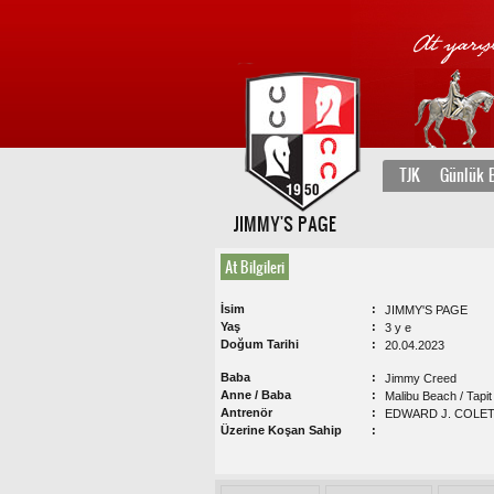
TJK
Günlük B
JIMMY'S PAGE
At Bilgileri
İsim
JIMMY'S PAGE
Yaş
3 y e
Doğum Tarihi
20.04.2023
Baba
Jimmy Creed
Anne / Baba
Malibu Beach / Tapit
Antrenör
EDWARD J. COLETT
Üzerine Koşan Sahip