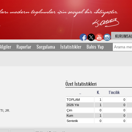
KURUMSA
ilgiler
Raporlar
Sorgulama
İstatistikler
Bahis Yap
Özet İstatistikleri
...
K.
1’incilik
TOPLAM
1
0
2026 Yılı
1
0
Çim
0
0
I, JR.
Kum
1
0
Sentetik
0
0