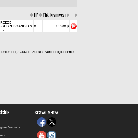
HP
1'lik Ikramiyesi
BREEZE
GHBREDS AND D &
0
19.200 $
ES
ilerden oluşmaktadır. Sunulan veriler bilgilendirme
İCİLİK
SOSYAL MEDYA
ğitim Merkezi
rmu