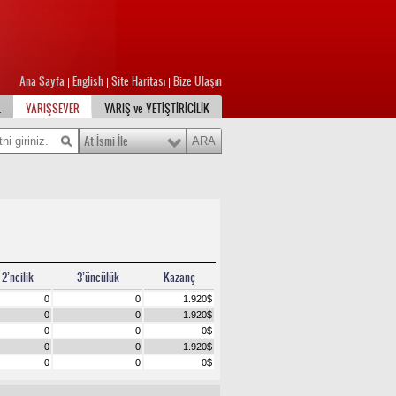
Ana Sayfa
English
Site Haritası
Bize Ulaşın
|
|
|
L
YARIŞSEVER
YARIŞ ve YETİŞTİRİCİLİK
At İsmi İle
2’ncilik
3’üncülük
Kazanç
0
0
1.920
$
0
0
1.920
$
0
0
0
$
0
0
1.920
$
0
0
0
$