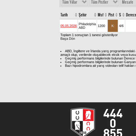
Tüm Yıllar
Tüm Pistler
Mesafe
Tarih
Şehir
Msf
Pist
S
Derec
Philadelphia
05.05.2026
1200
K:
4/6
ABD
Toplam 1 sonuçtan 1 tanesi gösteriliyor
Başa Dön
ABD, İngiltere ve İrlanda yarış programlarındaki 
amaçlı olup, verilerde oluşabilecek eksik veya kus
Geçmiş performans bilgilerinde bulunan Derece b
Geçmiş performans bilgilerinde bulunan Ganyan 
Bazı hipodromlara ait yarış videoları telif hakl