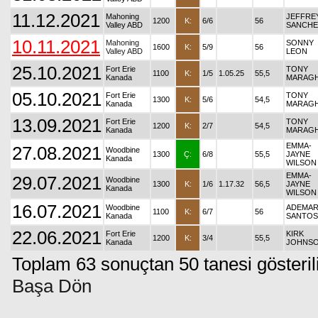
11.12.2021
Mahoning
JEFFRE
1200
K:
6/6
56
Valley ABD
SANCHE
10.11.2021
Mahoning
SONNY
1600
K:
5/9
56
Valley ABD
LEON
25.10.2021
Fort Erie
TONY
1100
K:
1/5
1.05.25
55,5
Kanada
MARAG
05.10.2021
Fort Erie
TONY
1300
K:
5/6
54,5
Kanada
MARAG
13.09.2021
Fort Erie
TONY
1200
K:
2/7
54,5
Kanada
MARAG
EMMA-
27.08.2021
Woodbine
1300
Ç:
6/8
55,5
JAYNE
Kanada
WILSON
EMMA-
29.07.2021
Woodbine
1300
K:
1/6
1.17.32
56,5
JAYNE
Kanada
WILSON
16.07.2021
Woodbine
ADEMA
1100
K:
6/7
56
Kanada
SANTOS
22.06.2021
Fort Erie
KIRK
1200
K:
3/4
55,5
Kanada
JOHNS
Toplam 63 sonuçtan 50 tanesi gösteril
Başa Dön