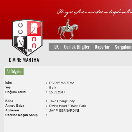
TJK
Günlük Bilgiler
Raporlar
Sorgulam
DIVINE MARTHA
At Bilgileri
İsim
DIVINE MARTHA
Yaş
9 y k
Doğum Tarihi
15.03.2017
Baba
Take Charge Indy
Anne / Baba
Divine Heart / Divine Park
Antrenör
JAY P. BERNARDINI
Üzerine Koşan Sahip