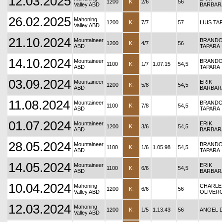
12.03.2025
1200
K:
2/6
56
Valley ABD
BARBAR
26.02.2025
Mahoning
1200
K:
7/7
57
LUIS TA
Valley ABD
21.10.2024
Mountaineer
BRAND
1200
K:
4/7
56
ABD
TAPARA
14.10.2024
Mountaineer
BRAND
1100
K:
1/7
1.07.15
54,5
ABD
TAPARA
03.09.2024
Mountaineer
ERIK
1200
K:
5/8
54,5
ABD
BARBAR
11.08.2024
Mountaineer
BRAND
1100
K:
7/8
54,5
ABD
TAPARA
01.07.2024
Mountaineer
ERIK
1200
K:
3/6
54,5
ABD
BARBAR
28.05.2024
Mountaineer
BRAND
1100
K:
1/6
1.05.98
54,5
ABD
TAPARA
14.05.2024
Mountaineer
ERIK
1100
K:
6/6
54,5
ABD
BARBAR
10.04.2024
Mahoning
CHARLE
1200
K:
6/6
56
Valley ABD
OLIVER
12.03.2024
Mahoning
1200
K:
1/5
1.13.43
56
ANGEL 
Valley ABD