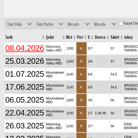
Kayıt D
Tüm Yıllar
Tüm Pistler
Mesafe
Mesafe
Tarih
Şehir
Msf
Pist
S
Derece
Sıklet
Jokey
08.04.2026
Mahoning
BRAND
1200
K:
5/7
57
Valley ABD
TAPARA
25.03.2026
Mahoning
BRAND
1200
K:
2/6
57
Valley ABD
TAPARA
01.07.2025
Mountaineer
BRAND
1100
K:
6/6
54,5
ABD
TAPARA
17.06.2025
Mountaineer
BRAND
1100
K:
5/5
54,5
ABD
TAPARA
06.05.2025
Mountaineer
BRAND
1000
K:
3/6
56
ABD
TAPARA
22.04.2025
Mountaineer
BRAND
1100
K:
1/7
1.08.48
56
ABD
TAPARA
26.03.2025
Mahoning
ERIK
1100
K:
2/7
56
Valley ABD
BARBAR
Mahoning
ERIK