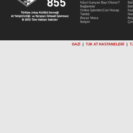
Nasıl Ganyan Bayi Olunur?
Bah
Bağlantılar
Bah
Online İşlemler(Cari Hesap
Kaz
Takibi)
Nas
Beyaz Masa
Be
İletişim
Çer
GAZİ
|
TJK AT HASTANELERİ
|
T