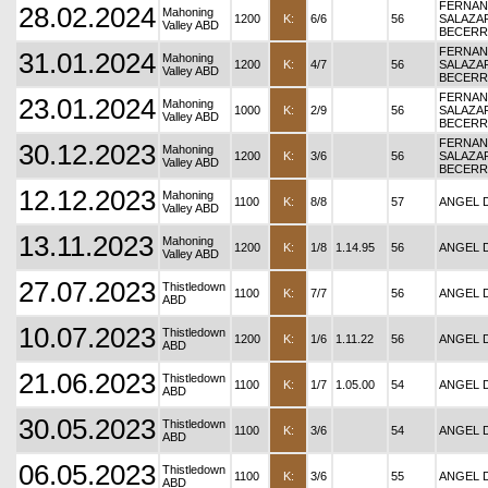
FERNA
28.02.2024
Mahoning
1200
K:
6/6
56
SALAZA
Valley ABD
BECERR
FERNA
31.01.2024
Mahoning
1200
K:
4/7
56
SALAZA
Valley ABD
BECERR
FERNA
23.01.2024
Mahoning
1000
K:
2/9
56
SALAZA
Valley ABD
BECERR
FERNA
30.12.2023
Mahoning
1200
K:
3/6
56
SALAZA
Valley ABD
BECERR
12.12.2023
Mahoning
1100
K:
8/8
57
ANGEL 
Valley ABD
13.11.2023
Mahoning
1200
K:
1/8
1.14.95
56
ANGEL 
Valley ABD
27.07.2023
Thistledown
1100
K:
7/7
56
ANGEL 
ABD
10.07.2023
Thistledown
1200
K:
1/6
1.11.22
56
ANGEL 
ABD
21.06.2023
Thistledown
1100
K:
1/7
1.05.00
54
ANGEL 
ABD
30.05.2023
Thistledown
1100
K:
3/6
54
ANGEL 
ABD
06.05.2023
Thistledown
1100
K:
3/6
55
ANGEL 
ABD