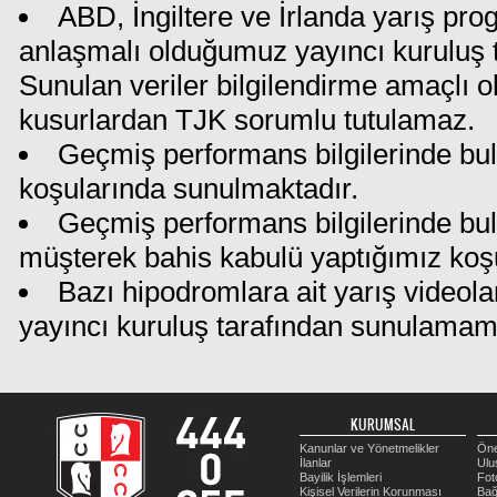
ABD, İngiltere ve İrlanda yarış pro
anlaşmalı olduğumuz yayıncı kuruluş ta
Sunulan veriler bilgilendirme amaçlı o
kusurlardan TJK sorumlu tutulamaz.
Geçmiş performans bilgilerinde bul
koşularında sunulmaktadır.
Geçmiş performans bilgilerinde bu
müşterek bahis kabulü yaptığımız koş
Bazı hipodromlara ait yarış videola
yayıncı kuruluş tarafından sunulamam
KURUMSAL
Kanunlar ve Yönetmelikler
Öne
İlanlar
Ulu
Bayilik İşlemleri
Fot
Kişisel Verilerin Korunması
Bağ