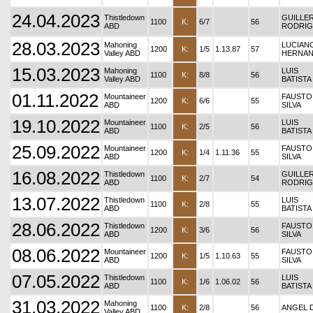
24.04.2023
Thistledown
GUILLE
1100
K:
6/7
56
ABD
RODRIG
28.03.2023
Mahoning
LUCIAN
1200
K:
1/5
1.13.87
57
Valley ABD
HERNA
15.03.2023
Mahoning
LUIS
1100
K:
8/8
56
Valley ABD
BATISTA
01.11.2022
Mountaineer
FAUSTO
1200
K:
6/6
55
ABD
SILVA
19.10.2022
Mountaineer
LUIS
1100
K:
2/5
56
ABD
BATISTA
25.09.2022
Mountaineer
FAUSTO
1200
K:
1/4
1.11.36
55
ABD
SILVA
16.08.2022
Thistledown
GUILLE
1100
K:
2/7
54
ABD
RODRIG
13.07.2022
Thistledown
LUIS
1100
K:
2/8
55
ABD
BATISTA
28.06.2022
Thistledown
FAUSTO
1200
K:
3/6
56
ABD
SILVA
08.06.2022
Mountaineer
FAUSTO
1200
K:
1/5
1.10.63
55
ABD
SILVA
07.05.2022
Thistledown
LUIS
1100
K:
1/6
1.06.02
56
ABD
BATISTA
31.03.2022
Mahoning
1100
K:
2/8
56
ANGEL 
Valley ABD