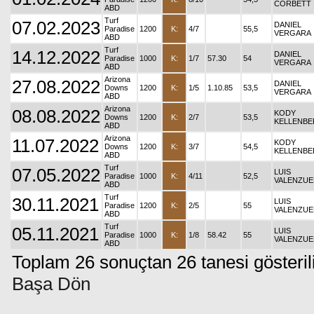
CORBETT
ABD
Turf
07.02.2023
DANIEL
Paradise
1200
K:
4/7
55,5
VERGARA
ABD
Turf
14.12.2022
DANIEL
Paradise
1000
K:
1/7
57.30
54
VERGARA
ABD
Arizona
27.08.2022
DANIEL
Downs
1200
K:
1/5
1.10.85
53,5
VERGARA
ABD
Arizona
08.08.2022
KODY
Downs
1200
K:
2/7
53,5
KELLENB
ABD
Arizona
11.07.2022
KODY
Downs
1200
K:
3/7
54,5
KELLENB
ABD
Turf
07.05.2022
LUIS
Paradise
1000
K:
4/11
52,5
VALENZUE
ABD
Turf
30.11.2021
LUIS
Paradise
1200
K:
2/5
55
VALENZUE
ABD
Turf
05.11.2021
LUIS
Paradise
1000
K:
1/8
58.42
55
VALENZUE
ABD
Toplam 26 sonuçtan 26 tanesi gösteril
Başa Dön