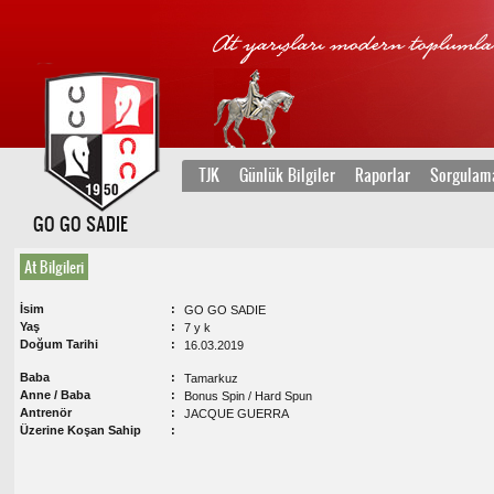
TJK
Günlük Bilgiler
Raporlar
Sorgulam
GO GO SADIE
At Bilgileri
İsim
GO GO SADIE
Yaş
7 y k
Doğum Tarihi
16.03.2019
Baba
Tamarkuz
Anne / Baba
Bonus Spin / Hard Spun
Antrenör
JACQUE GUERRA
Üzerine Koşan Sahip