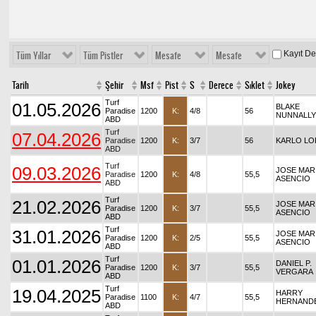
Kayıt D
Tüm Yıllar
Tüm Pistler
Mesafe
Mesafe
Tarih
Şehir
Msf
Pist
S
Derece
Sıklet
Jokey
Turf
01.05.2026
BLAKE
Paradise
1200
K:
4/8
56
NUNNALLY
ABD
Turf
07.04.2026
Paradise
1200
K:
3/7
56
KARLO LO
ABD
Turf
09.03.2026
JOSE MAR
Paradise
1200
K:
4/8
55,5
ASENCIO
ABD
Turf
21.02.2026
JOSE MAR
Paradise
1200
K:
3/7
55,5
ASENCIO
ABD
Turf
31.01.2026
JOSE MAR
Paradise
1200
K:
2/5
55,5
ASENCIO
ABD
Turf
01.01.2026
DANIEL P.
Paradise
1200
K:
3/7
55,5
VERGARA
ABD
Turf
19.04.2025
HARRY
Paradise
1100
K:
4/7
55,5
HERNAND
ABD