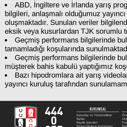
ABD, İngiltere ve İrlanda yarış pr
bilgileri, anlaşmalı olduğumuz yayıncı 
oluşmaktadır. Sunulan veriler bilgilen
eksik veya kusurlardan TJK sorumlu t
Geçmiş performans bilgilerinde bul
tamamladığı koşularında sunulmaktadı
Geçmiş performans bilgilerinde bu
müşterek bahis kabulü yaptığımız koş
Bazı hipodromlara ait yarış videola
yayıncı kuruluş tarafından sunulamam
KURUMSAL
Kanunlar ve Yönetmelikler
Öne
İlanlar
Ulu
Bayilik İşlemleri
Fot
Kişisel Verilerin Korunması
Bağ