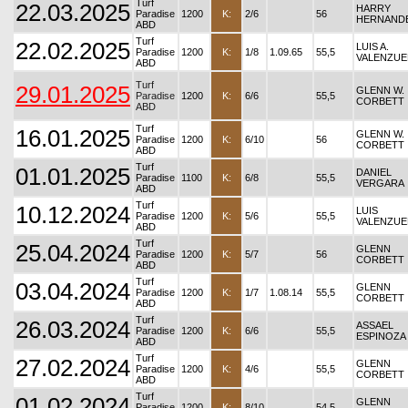
Turf
22.03.2025
HARRY
Paradise
1200
K:
2/6
56
HERNAND
ABD
Turf
22.02.2025
LUIS A.
Paradise
1200
K:
1/8
1.09.65
55,5
VALENZUE
ABD
Turf
29.01.2025
GLENN W.
Paradise
1200
K:
6/6
55,5
CORBETT
ABD
Turf
16.01.2025
GLENN W.
Paradise
1200
K:
6/10
56
CORBETT
ABD
Turf
01.01.2025
DANIEL
Paradise
1100
K:
6/8
55,5
VERGARA
ABD
Turf
10.12.2024
LUIS
Paradise
1200
K:
5/6
55,5
VALENZUE
ABD
Turf
25.04.2024
GLENN
Paradise
1200
K:
5/7
56
CORBETT
ABD
Turf
03.04.2024
GLENN
Paradise
1200
K:
1/7
1.08.14
55,5
CORBETT
ABD
Turf
26.03.2024
ASSAEL
Paradise
1200
K:
6/6
55,5
ESPINOZA
ABD
Turf
27.02.2024
GLENN
Paradise
1200
K:
4/6
55,5
CORBETT
ABD
Turf
01.02.2024
GLENN
Paradise
1200
K:
8/10
54,5