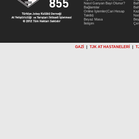
Nasıl Ganyan Bayi Olunur?
Bah
Bağlantılar
Bah
Online İşlemler(Cari Hesap
Kaz
Takibi)
Nas
Beyaz Masa
Be
İletişim
Çer
GAZİ
|
TJK AT HASTANELERİ
|
T