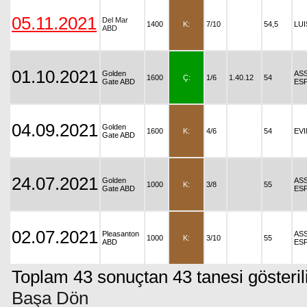
05.11.2021
Del Mar
1400
K:
7/10
54,5
LUI
ABD
01.10.2021
Golden
AS
1600
Ç:
1/6
1.40.12
54
Gate ABD
ES
04.09.2021
Golden
1600
K:
4/6
54
EV
Gate ABD
24.07.2021
Golden
AS
1000
K:
3/8
55
Gate ABD
ES
02.07.2021
Pleasanton
AS
1000
K:
3/10
55
ABD
ES
Toplam 43 sonuçtan 43 tanesi gösteril
Başa Dön