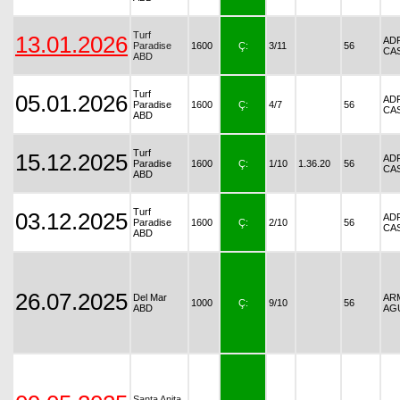
Turf
13.01.2026
AD
Paradise
1600
Ç:
3/11
56
CA
ABD
Turf
05.01.2026
AD
Paradise
1600
Ç:
4/7
56
CA
ABD
Turf
15.12.2025
AD
Paradise
1600
Ç:
1/10
1.36.20
56
CA
ABD
Turf
03.12.2025
AD
Paradise
1600
Ç:
2/10
56
CA
ABD
26.07.2025
Del Mar
AR
1000
Ç:
9/10
56
ABD
AG
Santa Anita