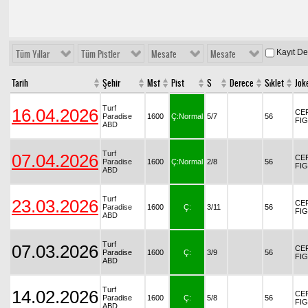
Kayıt D
Tüm Yıllar
Tüm Pistler
Mesafe
Mesafe
Tarih
Şehir
Msf
Pist
S
Derece
Sıklet
Jok
Turf
16.04.2026
CE
Paradise
1600
Ç:Normal
5/7
56
FI
ABD
Turf
07.04.2026
CE
Paradise
1600
Ç:Normal
2/8
56
FI
ABD
Turf
23.03.2026
CE
Paradise
1600
Ç:
3/11
56
FI
ABD
Turf
07.03.2026
CE
Paradise
1600
Ç:
3/9
56
FI
ABD
Turf
14.02.2026
CE
Paradise
1600
Ç:
5/8
56
FI
ABD