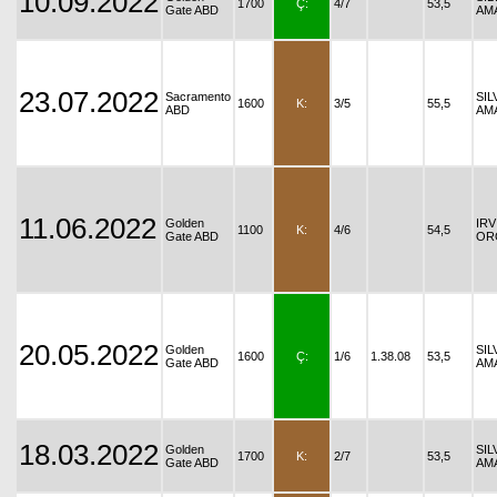
10.09.2022
1700
Ç:
4/7
53,5
Gate ABD
AM
23.07.2022
Sacramento
SIL
1600
K:
3/5
55,5
ABD
AM
11.06.2022
Golden
IRV
1100
K:
4/6
54,5
Gate ABD
OR
20.05.2022
Golden
SIL
1600
Ç:
1/6
1.38.08
53,5
Gate ABD
AM
18.03.2022
Golden
SIL
1700
K:
2/7
53,5
Gate ABD
AM