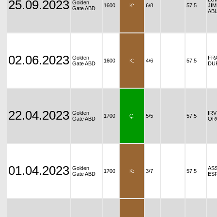
25.09.2023
Golden
1600
K:
6/8
57,5
JI
Gate ABD
AB
02.06.2023
Golden
FR
1600
K:
4/6
57,5
Gate ABD
DU
22.04.2023
Golden
IRV
1700
Ç:
5/5
57,5
Gate ABD
OR
01.04.2023
Golden
AS
1700
K:
3/7
57,5
Gate ABD
ES