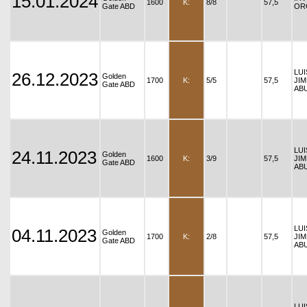
15.01.2024
1600
K:
8/8
57,5
Gate ABD
OR
LU
26.12.2023
Golden
1700
K:
5/5
57,5
JI
Gate ABD
AB
LU
24.11.2023
Golden
1600
K:
3/9
57,5
JI
Gate ABD
AB
LU
04.11.2023
Golden
1700
K:
2/8
57,5
JI
Gate ABD
AB
LU