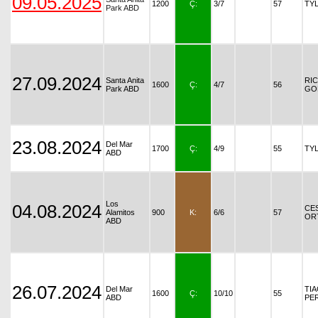
09.05.2025
1200
Ç:
3/7
57
TY
Park ABD
27.09.2024
Santa Anita
RI
1600
Ç:
4/7
56
Park ABD
GO
23.08.2024
Del Mar
1700
Ç:
4/9
55
TY
ABD
Los
04.08.2024
CE
Alamitos
900
K:
6/6
57
OR
ABD
26.07.2024
Del Mar
TI
1600
Ç:
10/10
55
ABD
PE