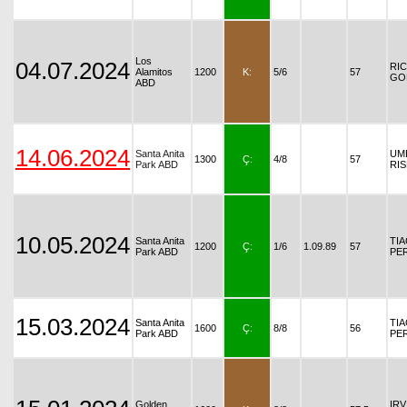
Los
04.07.2024
RI
Alamitos
1200
K:
5/6
57
GO
ABD
14.06.2024
Santa Anita
UM
1300
Ç:
4/8
57
Park ABD
RIS
10.05.2024
Santa Anita
TI
1200
Ç:
1/6
1.09.89
57
Park ABD
PE
15.03.2024
Santa Anita
TI
1600
Ç:
8/8
56
Park ABD
PE
Golden
IRV