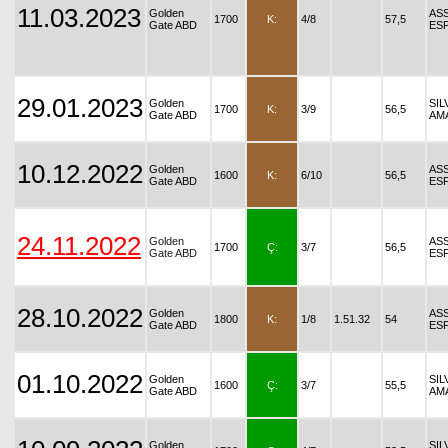
11.03.2023
Golden
AS
1700
K:
4/8
57,5
Gate ABD
ES
29.01.2023
Golden
SIL
1700
K:
3/9
56,5
Gate ABD
AM
10.12.2022
Golden
AS
1600
K:
6/10
56,5
Gate ABD
ES
24.11.2022
Golden
AS
1700
Ç:
3/7
56,5
Gate ABD
ES
28.10.2022
Golden
AS
1800
K:
1/8
1.51.32
54
Gate ABD
ES
01.10.2022
Golden
SIL
1600
Ç:
3/7
55,5
Gate ABD
AM
Golden
SIL