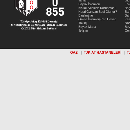
İlanlar
Ulu
Bayilik İşlemleri
Fot
Kişisel Verilerin Korunması
Bağ
Nasıl Ganyan Bayi Olunur?
Bah
Bağlantılar
Bah
Online İşlemler(Cari Hesap
Kaz
Takibi)
Nas
Beyaz Masa
Be
İletişim
Çer
GAZİ
|
TJK AT HASTANELERİ
|
T