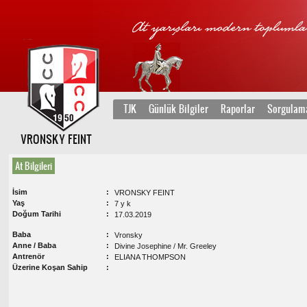
TJK
Günlük Bilgiler
Raporlar
Sorgulam
VRONSKY FEINT
At Bilgileri
İsim
VRONSKY FEINT
Yaş
7 y k
Doğum Tarihi
17.03.2019
Baba
Vronsky
Anne / Baba
Divine Josephine / Mr. Greeley
Antrenör
ELIANA THOMPSON
Üzerine Koşan Sahip