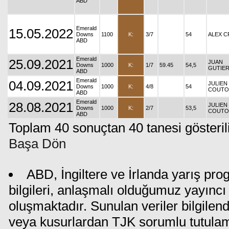
ABD
Emerald
15.05.2022
Downs
1100
K:
3/7
54
ALEX C
ABD
Emerald
25.09.2021
JUAN
Downs
1000
K:
1/7
59.45
54,5
GUTIE
ABD
Emerald
04.09.2021
JULIEN
Downs
1000
K:
4/8
54
COUTO
ABD
Emerald
28.08.2021
JULIEN
Downs
1000
K:
2/7
53,5
COUTO
ABD
Toplam 40 sonuçtan 40 tanesi gösteril
Başa Dön
ABD, İngiltere ve İrlanda yarış pr
bilgileri, anlaşmalı olduğumuz yayıncı 
oluşmaktadır. Sunulan veriler bilgilen
veya kusurlardan TJK sorumlu tutula