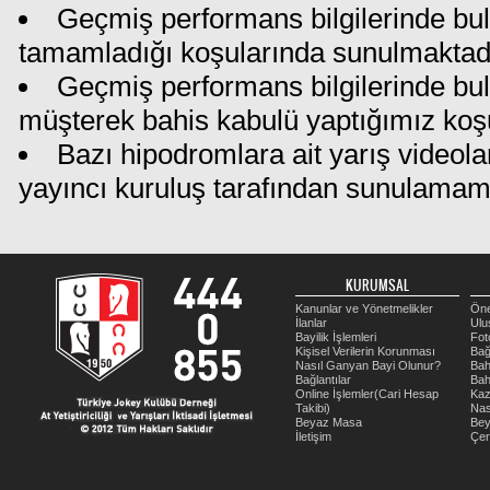
Geçmiş performans bilgilerinde bul
tamamladığı koşularında sunulmaktadı
Geçmiş performans bilgilerinde bu
müşterek bahis kabulü yaptığımız koş
Bazı hipodromlara ait yarış videola
yayıncı kuruluş tarafından sunulamam
KURUMSAL
Kanunlar ve Yönetmelikler
Öne
İlanlar
Ulu
Bayilik İşlemleri
Fot
Kişisel Verilerin Korunması
Bağ
Nasıl Ganyan Bayi Olunur?
Bah
Bağlantılar
Bah
Online İşlemler(Cari Hesap
Kaz
Takibi)
Nas
Beyaz Masa
Be
İletişim
Çer