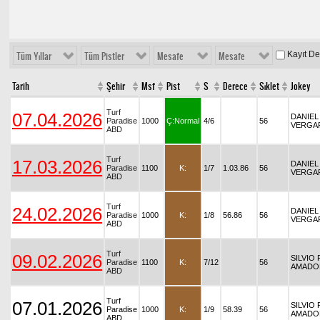
Kayıt D
Tüm Yıllar
Tüm Pistler
Mesafe
Mesafe
Tarih
Şehir
Msf
Pist
S
Derece
Sıklet
Jokey
Turf
07.04.2026
DANIEL 
Paradise
1000
Ç:Normal
4/6
56
VERGA
ABD
Turf
17.03.2026
DANIEL 
Paradise
1100
K:
1/7
1.03.86
56
VERGA
ABD
Turf
24.02.2026
DANIEL 
Paradise
1000
K:
1/8
56.86
56
VERGA
ABD
Turf
09.02.2026
SILVIO 
Paradise
1100
K:
7/12
56
AMADO
ABD
Turf
07.01.2026
SILVIO 
Paradise
1000
K:
1/9
58.39
56
AMADO
ABD