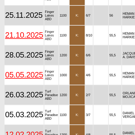
Finger
25.11.2025
HEMAN 
Lakes
1100
K:
6/7
56
HARKIE
ABD
Finger
21.10.2025
HEMAN 
Lakes
1100
K:
8/10
55,5
HARKIE
ABD
Finger
28.05.2025
JACQU
Lakes
1200
K:
6/6
55,5
A. DAVI
ABD
Finger
05.05.2025
HEMAN 
Lakes
1000
K:
4/6
55,5
HARKIE
ABD
Turf
26.03.2025
ORLAN
Paradise
1200
K:
2/7
55,5
MOJIC
ABD
Turf
05.03.2025
DANIEL 
Paradise
1100
K:
3/7
55,5
VERGA
ABD
Turf
12.02.2025
DANIEL 
Paradise
1200
K:
4/8
55,5