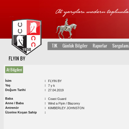
TJK
Günlük Bilgiler
Raporlar
Sorgulam
FLYIN BY
At Bilgileri
İsim
FLYIN BY
Yaş
7 y k
Doğum Tarihi
27.04.2019
Baba
Coast Guard
Anne / Baba
Wind a Flyin / Blazonry
Antrenör
KIMBERLEY JOHNSTON
Üzerine Koşan Sahip