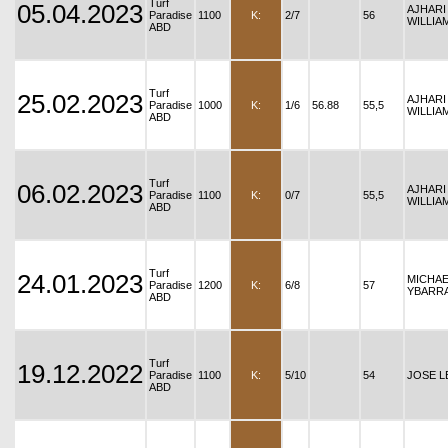
Turf
05.04.2023
AJHARI
Paradise
1100
K:
2/7
56
WILLIA
ABD
Turf
25.02.2023
AJHARI
Paradise
1000
K:
1/6
56.88
55,5
WILLIA
ABD
Turf
06.02.2023
AJHARI
Paradise
1100
K:
0/7
55,5
WILLIA
ABD
Turf
24.01.2023
MICHA
Paradise
1200
K:
6/8
57
YBARR
ABD
Turf
19.12.2022
Paradise
1100
K:
5/10
54
JOSE 
ABD