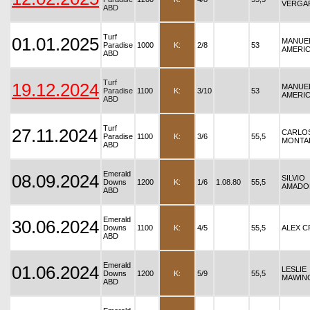
VERGA
ABD
Turf
01.01.2025
MANUE
Paradise
1000
K:
2/8
53
AMERI
ABD
Turf
19.12.2024
MANUE
Paradise
1100
K:
3/10
53
AMERI
ABD
Turf
27.11.2024
CARLO
Paradise
1100
K:
3/6
55,5
MONTA
ABD
Emerald
08.09.2024
SILVIO
Downs
1200
K:
1/6
1.08.80
55,5
AMADO
ABD
Emerald
30.06.2024
Downs
1100
K:
4/5
55,5
ALEX C
ABD
Emerald
01.06.2024
LESLIE
Downs
1200
K:
5/9
55,5
MAWIN
ABD