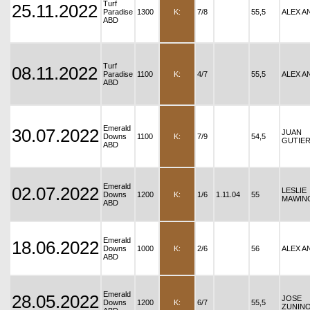
Turf
25.11.2022
Paradise
1300
K:
7/8
55,5
ALEX A
ABD
Turf
08.11.2022
Paradise
1100
K:
4/7
55,5
ALEX A
ABD
Emerald
30.07.2022
JUAN
Downs
1100
K:
7/9
54,5
GUTIE
ABD
Emerald
02.07.2022
LESLIE
Downs
1200
K:
1/6
1.11.04
55
MAWIN
ABD
Emerald
18.06.2022
Downs
1000
K:
2/6
56
ALEX A
ABD
Emerald
28.05.2022
JOSE
Downs
1200
K:
6/7
55,5
ZUNIN