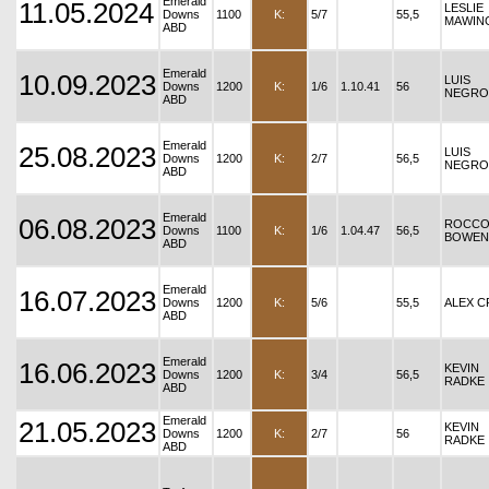
Emerald
11.05.2024
LESLIE
Downs
1100
K:
5/7
55,5
MAWIN
ABD
Emerald
10.09.2023
LUIS
Downs
1200
K:
1/6
1.10.41
56
NEGRO
ABD
Emerald
25.08.2023
LUIS
Downs
1200
K:
2/7
56,5
NEGRO
ABD
Emerald
06.08.2023
ROCC
Downs
1100
K:
1/6
1.04.47
56,5
BOWEN
ABD
Emerald
16.07.2023
Downs
1200
K:
5/6
55,5
ALEX C
ABD
Emerald
16.06.2023
KEVIN
Downs
1200
K:
3/4
56,5
RADKE
ABD
Emerald
21.05.2023
KEVIN
Downs
1200
K:
2/7
56
RADKE
ABD