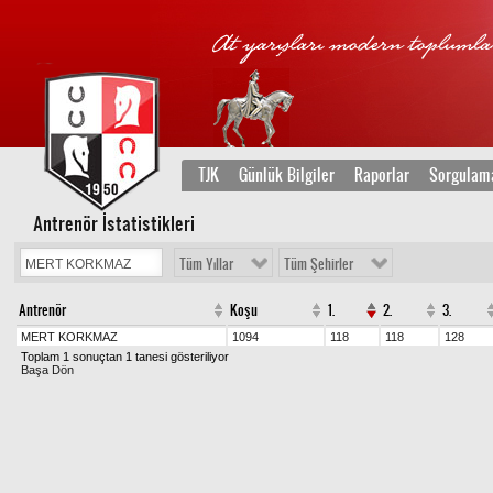
TJK
Günlük Bilgiler
Raporlar
Sorgulam
Antrenör İstatistikleri
Tüm Yıllar
Tüm Şehirler
Antrenör
Koşu
1.
2.
3.
MERT KORKMAZ
1094
118
118
128
Toplam 1 sonuçtan 1 tanesi gösteriliyor
Başa Dön