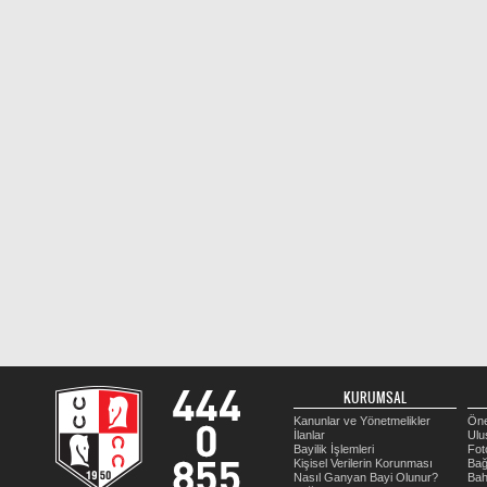
KURUMSAL
Kanunlar ve Yönetmelikler
Öne
İlanlar
Ulu
Bayilik İşlemleri
Fot
Kişisel Verilerin Korunması
Bağ
Nasıl Ganyan Bayi Olunur?
Bah