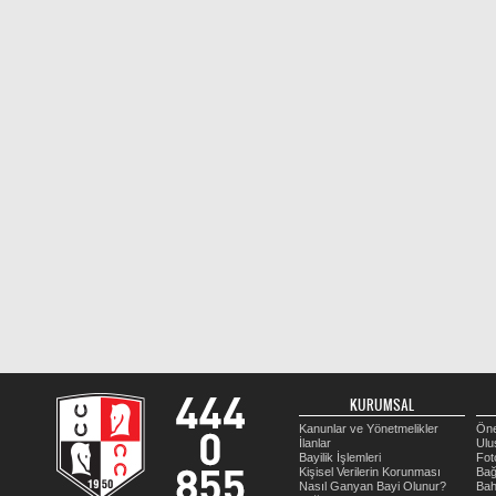
KURUMSAL
Kanunlar ve Yönetmelikler
Öne
İlanlar
Ulu
Bayilik İşlemleri
Fot
Kişisel Verilerin Korunması
Bağ
Nasıl Ganyan Bayi Olunur?
Bah