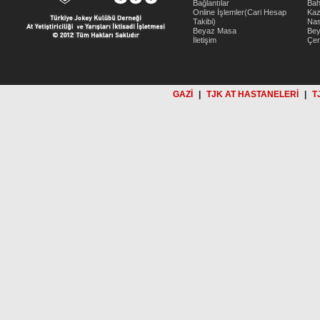
Bağlantılar
Bah
Online İşlemler(Cari Hesap
Kaz
Takibi)
Nas
Beyaz Masa
Be
İletişim
Çer
GAZİ
|
TJK AT HASTANELERİ
|
T