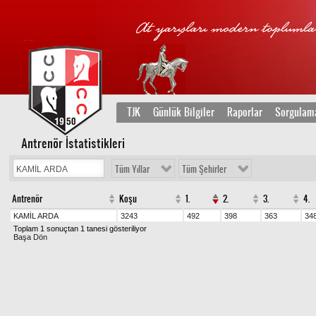
TJK
Günlük Bilgiler
Raporlar
Sorgulam
Antrenör İstatistikleri
Tüm Yıllar
Tüm Şehirler
Antrenör
Koşu
1.
2.
3.
4.
KAMİL ARDA
3243
492
398
363
34
Toplam 1 sonuçtan 1 tanesi gösteriliyor
Başa Dön