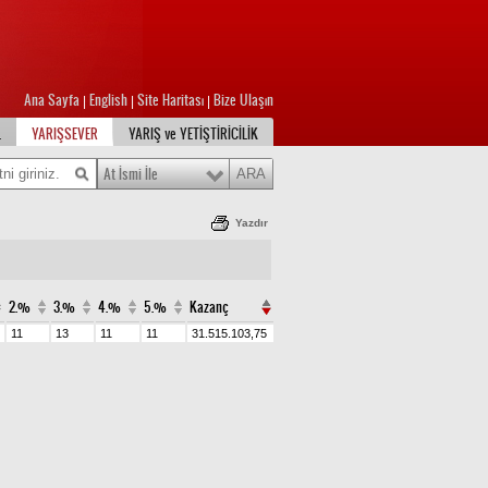
Ana Sayfa
English
Site Haritası
Bize Ulaşın
|
|
|
L
YARIŞSEVER
YARIŞ ve YETİŞTİRİCİLİK
At İsmi İle
Yazdır
2.%
3.%
4.%
5.%
Kazanç
11
13
11
11
31.515.103,75