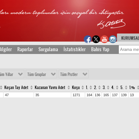
KURUMSA
ilgiler
Raporlar
Sorgulama
İstatistikler
Bahis Yap
üm Yıllar
Tüm Gruplar
Tüm Pistler
Koşan Tay Adet
Kazanan Yavru Adet
Koşu
1.
2.
3.
4.
5.
1.%
47
35
1271
164
136
165
137
139
13