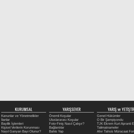
KURUMSAL
YARIŞSEVER
YARIŞ ve YETİŞTİR
Kanunlar ve Yönetmelikler
Önemli Koşular
Genel Hükümler
İlanlar
Uluslararası Koşular
O Bir Şampiyondu
Bayilik İşlemleri
Foto-Finiş Nasıl Çalışır?
TJK Ekrem Kurt Apranti E
Kişisel Verilerin Korunması
Bağlantılar
Talimatnameler
Nasıl Ganyan Bayi Olunur?
Bahis Yap
Ahır Tahsis Müracaat Fo