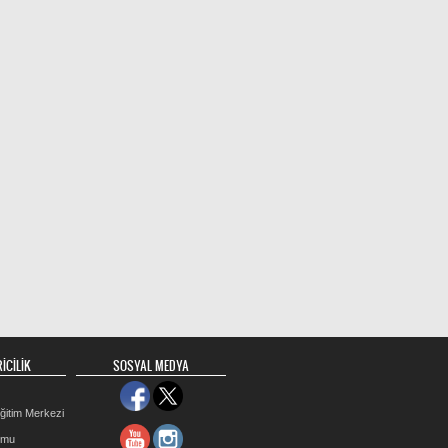
İCİLİK
SOSYAL MEDYA
ğitim Merkezi
rmu