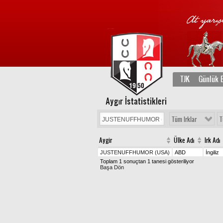
TJK
Günlük B
Aygır İstatistikleri
Tüm Irklar
T
Aygir
Ülke Adı
Irk Adı
JUSTENUFFHUMOR (USA)
ABD
İngiliz
Toplam 1 sonuçtan 1 tanesi gösteriliyor
Başa Dön